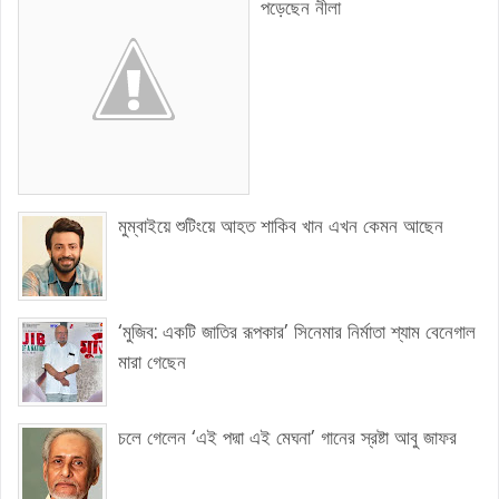
পড়েছেন নীলা
মুম্বাইয়ে শুটিংয়ে আহত শাকিব খান এখন কেমন আছেন
‘মুজিব: একটি জাতির রূপকার’ সিনেমার নির্মাতা শ্যাম বেনেগাল
মারা গেছেন
চলে গেলেন ‘এই পদ্মা এই মেঘনা’ গানের স্রষ্টা আবু জাফর