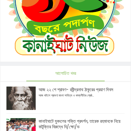
আলোচিত খবর
আজ ২২ শে শ্রাবণ- রবীন্দ্রনাথ ঠাকুরের প্রয়াণ দিবস
আজ বাইশে শ্রাবণ। বাংলা সাহিত্য ও কাব্যগীতির শ্রেষ্ঠ...
কানাইঘাটে যুবদলের শক্তি প্রদর্শন, তারেক রহমানকে নিয়ে
কটূক্তির বিরুদ্ধে বি/ক্ষো/ভ