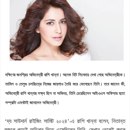
দক্ষিণের জনপ্রিয় অভিনেত্রী রাশি খান্না। অনেক হিট সিনেমায় দেখা গেছে অভিনেত্রীকে।
তামিল ও তেলুগু চলচ্চিত্রে নিজের জায়গাও তৈরি করে ফেলেছেন তিনি। তবে জানেন কী,
অভিনেত্রী রাশি খান্নার লক্ষ্য ছিল না অভিনয়, তিনি চেয়েছিলেন আইএএস অফিসার হতে!
সম্প্রতি এমনটাই জানালেন অভিনেত্রী।
‘দ্য সাউদার্ন রাইজিং সামিট ২০২৪’-এ রাশি খান্না বলেন, নিতান্ত
হুজুগে পড়েই অডিশন দিতে এসেছিলেন তিনি, সেখান থেকেই বদলে