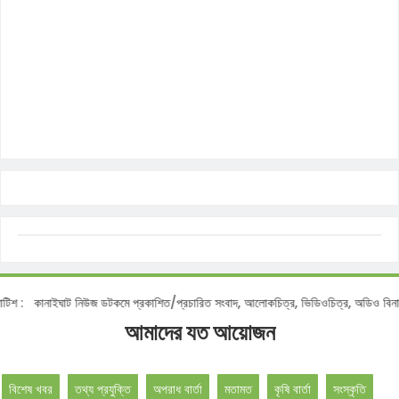
শ :
কানাইঘাট নিউজ ডটকমে প্রকাশিত/প্রচারিত সংবাদ, আলোকচিত্র, ভিডিওচিত্র, অডিও বিনা অন
আমাদের যত আয়োজন
বিশেষ খবর
তথ্য প্রযুক্তি
অপরাধ বার্তা
মতামত
কৃষি বার্তা
সংস্কৃতি