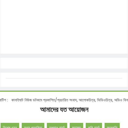
কানাইঘাট নিউজ ডটকমে প্রকাশিত/প্রচারিত সংবাদ, আলোকচিত্র, ভিডিওচিত্র, অডিও বিনা অনুমত
আমাদের যত আয়োজন
বিশেষ খবর
তথ্য প্রযুক্তি
অপরাধ বার্তা
মতামত
কৃষি বার্তা
সংস্কৃতি