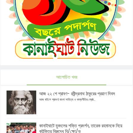
আলোচিত খবর
আজ ২২ শে শ্রাবণ- রবীন্দ্রনাথ ঠাকুরের প্রয়াণ দিবস
আজ বাইশে শ্রাবণ। বাংলা সাহিত্য ও কাব্যগীতির শ্রেষ্ঠ...
কানাইঘাটে যুবদলের শক্তি প্রদর্শন, তারেক রহমানকে নিয়ে
কটূক্তির বিরুদ্ধে বি/ক্ষো/ভ