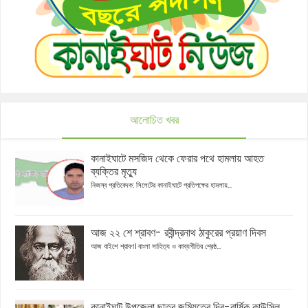
আলোচিত খবর
কানাইঘাটে মসজিদ থেকে ফেরার পথে হামলায় আহত
ব্যক্তির মৃত্যু
নিজস্ব প্রতিবেদক: সিলেটের কানাইঘাটে প্রতিপক্ষের হামলায়...
আজ ২২ শে শ্রাবণ- রবীন্দ্রনাথ ঠাকুরের প্রয়াণ দিবস
আজ বাইশে শ্রাবণ। বাংলা সাহিত্য ও কাব্যগীতির শ্রেষ্ঠ...
কানাইঘাট উপজেলা ছাত্র জমিয়তের দ্বি-বার্ষিক কাউন্সিল