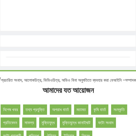
শিত/প্রচারিত সংবাদ, আলোকচিত্র, ভিডিওচিত্র, অডিও বিনা অনুমতিতে ব্যবহার করা বেআইনি -সম
আমাদের যত আয়োজন
বিশেষ খবর
তথ্য প্রযুক্তি
অপরাধ বার্তা
মতামত
কৃষি বার্তা
সংস্কৃতি
প্রতিবেদন
সাফল্য
মুক্তিযুদ্ধ
মুক্তিযুদ্ধে কানাইঘাট
ফটো সংবাদ
ফটো গ্যালারী
পরিবেশ
ঐতিহ্য
ইতিহাস
নিবন্ধ