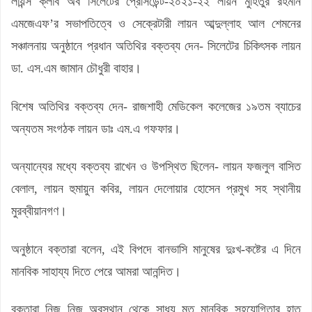
লায়ন্স ক্লাব অব সিলেটের প্রেসিডেন্ট-২০২১-২২ লায়ন মুহিতুর রহমান
এমজেএফ’র সভাপতিত্বে ও সেক্রেটারী লায়ন আব্দুল্লাহ আল শেমনের
সঞ্চালনায় অনুষ্ঠানে প্রধান অতিথির বক্তব্য দেন- সিলেটের চিকিৎসক লায়ন
ডা. এস.এম জামান চৌধুরী বাহার।
বিশেষ অতিথির বক্তব্য দেন- রাজশাহী মেডিকেল কলেজের ১৯তম ব্যাচের
অন্যতম সংগঠক লায়ন ডাঃ এম.এ গফফার।
অন্যান্যের মধ্যে বক্তব্য রাখেন ও উপস্থিত ছিলেন- লায়ন ফজলুল বাসিত
বেলাল, লায়ন হুমায়ুন কবির, লায়ন দেলোয়ার হোসেন প্রমুখ সহ স্থানীয়
মুরব্বীয়ানগণ।
অনুষ্ঠানে বক্তারা বলেন, এই বিপদে বানভাসি মানুষের দুঃখ-কষ্টের এ দিনে
মানবিক সাহায্য দিতে পেরে আমরা আনন্দিত।
বক্তারা নিজ নিজ অবস্থান থেকে সাধ্য মত মানবিক সহযোগিতার হাত