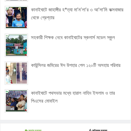
কানাইঘাটে জাহাঙ্গীর হ*ত্যা মা’ম’লা’র ৩ আ’সা’মি কক্সবাজার
থেকে গ্রেপ্তার
সহকারী শিক্ষক নেবে কানাইঘাটের স্কলার্স মডেল স্কুল
কাউন্সিলর জমিরের ঈদ উপহার পেল ১২০টি অসহায় পরিবার
কানাইঘাটে পথসভার মধ্যে হারাল নাহিদ ইসলাম ও তার
পিএসের মোবাইল
ব্লগার মন্তব্য
ফেইসবুক মন্তব্য