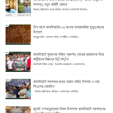
সম্পন্ন, নতুন কমিটি ঘোষণা
নিজস্ব প্রতিবেদক: ছাত্র জমিয়ত বাংলাদেশ কানাইঘাট উপজেলা...
তিন মাসে কানাইঘাটের ১৬ জনের অস্বাভাবিক মৃত্যু,বাড়ছে
উদ্বেগ
মাহবুবুর রশিদ: একসময় শান্তি, সম্প্রীতি ও সামাজিক...
কানাইঘাটে যুবদলের শক্তি প্রদর্শন, তারেক রহমানকে নিয়ে
কটূক্তির বিরুদ্ধে বি/ক্ষো/ভ
কানাইঘাট নিউজ ডেস্ক : বিএনপির চেয়ারম্যান ও বাংলাদেশের...
কানাইঘাটে পথসভার মধ্যে হারাল নাহিদ ইসলাম ও তার
পিএসের মোবাইল
নিজস্ব প্রতিবেদক: হবিগঞ্জ ও গোলাপগঞ্জে এনসিপির...
জুলাই গণঅভ্যুত্থান দিবস উপলক্ষে কানাইঘাটে প্রশাসনের