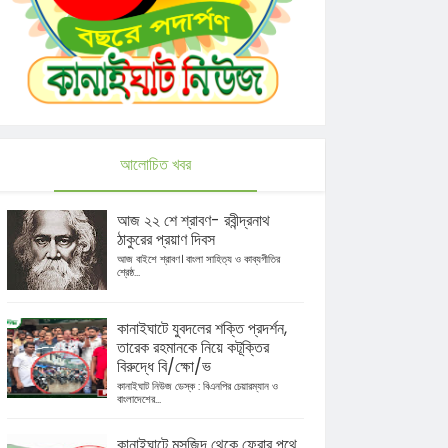
আলোচিত খবর
আজ ২২ শে শ্রাবণ- রবীন্দ্রনাথ
ঠাকুরের প্রয়াণ দিবস
আজ বাইশে শ্রাবণ। বাংলা সাহিত্য ও কাব্যগীতির
শ্রেষ্ঠ...
কানাইঘাটে যুবদলের শক্তি প্রদর্শন,
তারেক রহমানকে নিয়ে কটূক্তির
বিরুদ্ধে বি/ক্ষো/ভ
কানাইঘাট নিউজ ডেস্ক : বিএনপির চেয়ারম্যান ও
বাংলাদেশের...
কানাইঘাটে মসজিদ থেকে ফেরার পথে