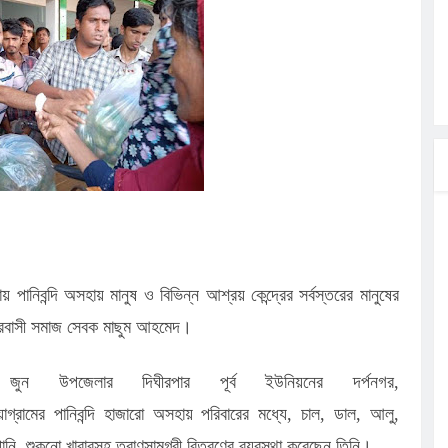
লগেটসহ
্রা, আসছেন
 এসএমসি
াহক সমাবেশ,
িক
ের আঁধারে
বাসায়
ানিবন্দি অসহায় মানুষ ও বিভিন্ন আশ্রয় কেন্দ্রের সর্বস্তরের মানুষের
 প্রবাসী সমাজ সেবক মাছুম আহমেদ।
ুন উপজেলার দিঘীরপার পূর্ব ইউনিয়নের দর্পনগর,
াম,নয়াগ্রামের পানিবন্দি হাজারো অসহায় পরিবারের মধ্যে, চাল, ডাল, আলু,
 পানি, শুকনো খাবারসহ ত্রাণসামগ্রী বিতরণের ব্যবস্থা করেছেন তিনি।