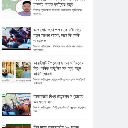
হামলায় আহত ব্যক্তির মৃত্যু
নিজস্ব প্রতিবেদক: সিলেটের কানাইঘাটে প্রতিপক্ষের
হামলায়...
বন্ধ লোভাছড়া পাথর কোয়ারী নিয়ে
নতুন আশার আলো, মাঠে ডিএমডি
পরিচালক
নিজস্ব প্রতিবেদক : দীর্ঘদিন বন্ধ থাকার পর আবারও
আলোচনার...
কানাইঘাট উপজেলা ছাত্র জমিয়তের
দ্বি-বার্ষিক কাউন্সিল সম্পন্ন, নতুন
কমিটি ঘোষণা
নিজস্ব প্রতিবেদক: ছাত্র জমিয়ত বাংলাদেশ কানাইঘাট
উপজেলা...
কানাইঘাটে বিশ্ব মাতৃদুগ্ধ সপ্তাহের
আলোচনা সভা
নিজস্ব প্রতিবেদক : “জীবনের টেকসই সূচনায় মাতৃদুগ্ধ
পান...
তিন মাসে কানাইঘাটের ১৬ জনের