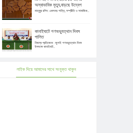
অস্বাভাবিক মৃত্যু,বাড়ছে উদ্বেগ
মাহবুবুর রশিদ: একসময় শান্তি, সম্প্রীতি ও সামাজিক...
কানাইঘাটে গণঅভ্যুত্থান দিবস
পালিত
নিজস্ব প্রতিবেদক : জুলাই গণঅভ্যুত্থান দিবস
উপলক্ষে কানাইঘাট...
লাইক দিয়ে আমাদের সাথে সংযুক্ত থাকুন