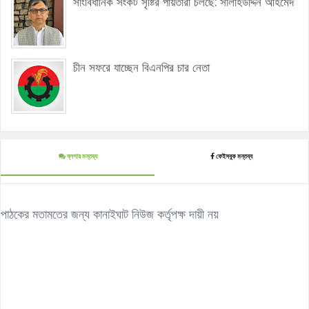
সাংবিধানিক সংকট সৃষ্টির পাঁয়তারা চলছে: সালাহউদ্দিন আহমেদ
চীন সফরে যাচ্ছেন বিএনপির চার নেতা
ব্লগার মন্তব্য
ফেইসবুক মন্তব্য
পাঠকের মতামতের জন্য কানাইঘাট নিউজ কর্তৃপক্ষ দায়ী নয়