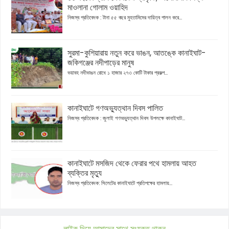
মাওলানা গোলাম ওয়াহিদ
নিজস্ব প্রতিবেদক : টানা ৫৫ বছর মুহতামিমের দায়িত্ব পালন করে...
সুরমা-কুশিয়ারায় নতুন করে ভাঙন, আতঙ্কে কানাইঘাট-
জকিগঞ্জের নদীপাড়ের মানুষ
ভয়াবহ নদীভাঙন রোধে ১ হাজার ২৭৩ কোটি টাকার প্রকল্প...
কানাইঘাটে গণঅভ্যুত্থান দিবস পালিত
নিজস্ব প্রতিবেদক : জুলাই গণঅভ্যুত্থান দিবস উপলক্ষে কানাইঘাট...
কানাইঘাটে মসজিদ থেকে ফেরার পথে হামলায় আহত
ব্যক্তির মৃত্যু
নিজস্ব প্রতিবেদক: সিলেটের কানাইঘাটে প্রতিপক্ষের হামলায়...
লাইক দিয়ে আমাদের সাথে সংযুক্ত থাকুন