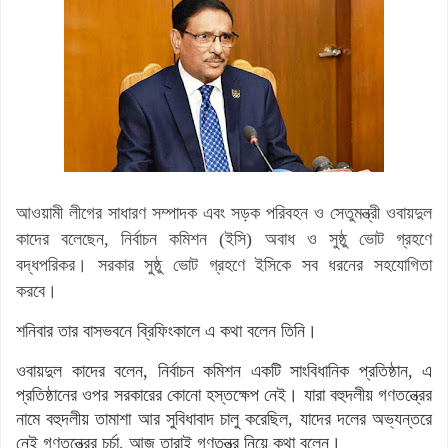
আওয়ামী লীগের সাধারণ সম্পাদক এবং সড়ক পরিবহন ও সেতুমন্ত্রী ওবায়দুল
কাদের বলেছেন, নির্বাচন কমিশন (ইসি) অবাধ ও সুষ্ঠু ভোট গ্রহণে
বদ্ধপরিকর। সরকার সুষ্ঠু ভোট গ্রহণে ইসিকে সব ধরনের সহযোগিতা
করবে।
শনিবার তার বাসভবনে ব্রিফিংকালে এ কথা বলেন তিনি।
ওবায়দুল কাদের বলেন, নির্বাচন কমিশন একটি সাংবিধানিক প্রতিষ্ঠান, এ
প্রতিষ্ঠানের ওপর সরকারের কোনো হস্তক্ষেপ নেই। যারা বহুদলীয় গণতন্ত্রের
নামে বহুদলীয় তামাশা আর সুবিধাবাদ চালু করেছিল, যাদের দলের অভ্যন্তরে
নেই গণতন্ত্রের চর্চা, আজ তারাই গণতন্ত্র নিয়ে কথা বলেন।