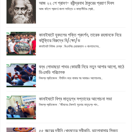
আজ ২২ শে শ্রাবণ- রবীন্দ্রনাথ ঠাকুরের প্রয়াণ দিবস
আজ বাইশে শ্রাবণ। বাংলা সাহিত্য ও কাব্যগীতির শ্রেষ্ঠ...
কানাইঘাটে যুবদলের শক্তি প্রদর্শন, তারেক রহমানকে নিয়ে
কটূক্তির বিরুদ্ধে বি/ক্ষো/ভ
কানাইঘাট নিউজ ডেস্ক : বিএনপির চেয়ারম্যান ও বাংলাদেশের...
বন্ধ লোভাছড়া পাথর কোয়ারী নিয়ে নতুন আশার আলো, মাঠে
ডিএমডি পরিচালক
নিজস্ব প্রতিবেদক : দীর্ঘদিন বন্ধ থাকার পর আবারও আলোচনার...
কানাইঘাটে বিশ্ব মাতৃদুগ্ধ সপ্তাহের আলোচনা সভা
নিজস্ব প্রতিবেদক : “জীবনের টেকসই সূচনায় মাতৃদুগ্ধ পান...
৫৫ বছরের দ্বীনি খেদমতের স্বীকৃতি, ভালোবাসায় সিক্ত