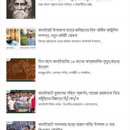
আজ বাইশে শ্রাবণ। বাংলা সাহিত্য ও কাব্যগীতির শ্রেষ্ঠ...
কানাইঘাট উপজেলা ছাত্র জমিয়তের দ্বি-বার্ষিক কাউন্সিল
সম্পন্ন, নতুন কমিটি ঘোষণা
নিজস্ব প্রতিবেদক: ছাত্র জমিয়ত বাংলাদেশ কানাইঘাট উপজেলা...
তিন মাসে কানাইঘাটের ১৬ জনের অস্বাভাবিক মৃত্যু,বাড়ছে
উদ্বেগ
মাহবুবুর রশিদ: একসময় শান্তি, সম্প্রীতি ও সামাজিক...
কানাইঘাটে যুবদলের শক্তি প্রদর্শন, তারেক রহমানকে নিয়ে
কটূক্তির বিরুদ্ধে বি/ক্ষো/ভ
কানাইঘাট নিউজ ডেস্ক : বিএনপির চেয়ারম্যান ও বাংলাদেশের...
কানাইঘাটে পথসভার মধ্যে হারাল নাহিদ ইসলাম ও তার
পিএসের মোবাইল