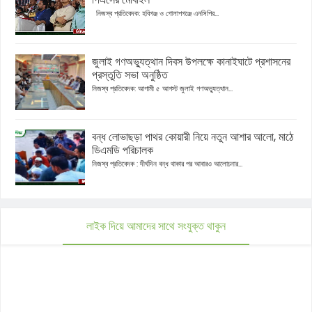
নিজস্ব প্রতিবেদক: হবিগঞ্জ ও গোলাপগঞ্জে এনসিপির...
জুলাই গণঅভ্যুত্থান দিবস উপলক্ষে কানাইঘাটে প্রশাসনের
প্রস্তুতি সভা অনুষ্ঠিত
নিজস্ব প্রতিবেদক: আগামী ৫ আগস্ট জুলাই গণঅভ্যুত্থান...
বন্ধ লোভাছড়া পাথর কোয়ারী নিয়ে নতুন আশার আলো, মাঠে
ডিএমডি পরিচালক
নিজস্ব প্রতিবেদক : দীর্ঘদিন বন্ধ থাকার পর আবারও আলোচনার...
লাইক দিয়ে আমাদের সাথে সংযুক্ত থাকুন