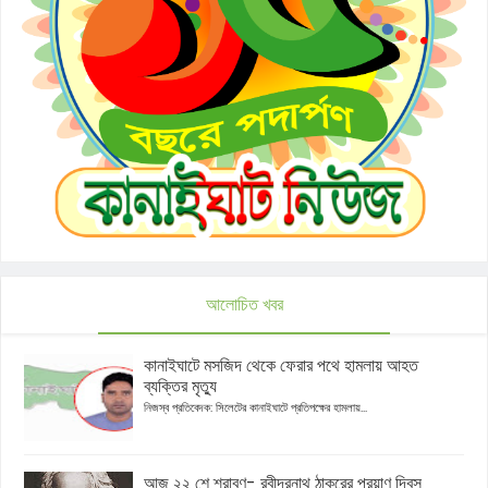
আলোচিত খবর
কানাইঘাটে মসজিদ থেকে ফেরার পথে হামলায় আহত
ব্যক্তির মৃত্যু
নিজস্ব প্রতিবেদক: সিলেটের কানাইঘাটে প্রতিপক্ষের হামলায়...
আজ ২২ শে শ্রাবণ- রবীন্দ্রনাথ ঠাকুরের প্রয়াণ দিবস