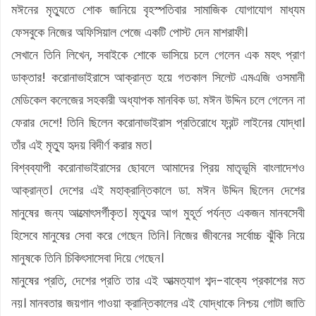
মঈনের মৃত্যুতে শোক জানিয়ে বৃহস্পতিবার সামাজিক যোগাযোগ মাধ্যম
ফেসবুকে নিজের অফিসিয়াল পেজে একটি পোস্ট দেন মাশরাফী।
সেখানে তিনি লিখেন, সবাইকে শোকে ভাসিয়ে চলে গেলেন এক মহৎ প্রাণ
ডাক্তার! করোনাভাইরাসে আক্রান্ত হয়ে গতকাল সিলেট এমএজি ওসমানী
মেডিকেল কলেজের সহকারী অধ্যাপক মানবিক ডা. মঈন উদ্দিন চলে গেলেন না
ফেরার দেশে! তিনি ছিলেন করোনাভাইরাস প্রতিরোধে ফ্রন্ট লাইনের যোদ্ধা।
তাঁর এই মৃত্যু হৃদয় বিদীর্ণ করার মত।
বিশ্বব্যাপী করোনাভাইরাসের ছোবলে আমাদের প্রিয় মাতৃভূমি বাংলাদেশও
আক্রান্ত। দেশের এই মহাক্রান্তিকালে ডা. মঈন উদ্দিন ছিলেন দেশের
মানুষের জন্য আত্মোৎসর্গীকৃত। মৃত্যুর আগ মুহূর্ত পর্যন্ত একজন মানবসেবী
হিসেবে মানুষের সেবা করে গেছেন তিনি। নিজের জীবনের সর্বোচ্চ ঝুঁকি নিয়ে
মানুষকে তিনি চিকিৎসাসেবা দিয়ে গেছেন।
মানুষের প্রতি, দেশের প্রতি তার এই আত্মত্যাগ শব্দ-বাক্যে প্রকাশের মত
নয়। মানবতার জয়গান গাওয়া ক্রান্তিকালের এই যোদ্ধাকে নিশ্চয় গোটা জাতি