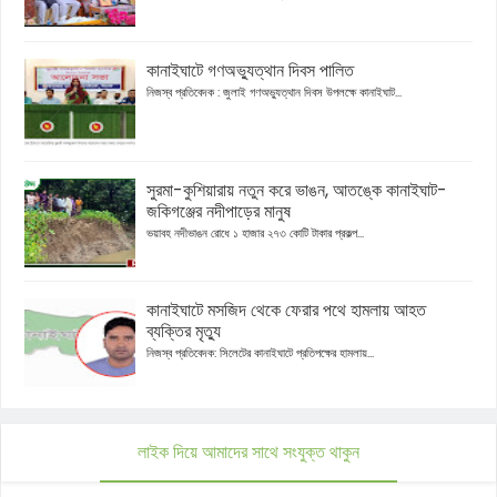
কানাইঘাটে গণঅভ্যুত্থান দিবস পালিত
নিজস্ব প্রতিবেদক : জুলাই গণঅভ্যুত্থান দিবস উপলক্ষে কানাইঘাট...
সুরমা-কুশিয়ারায় নতুন করে ভাঙন, আতঙ্কে কানাইঘাট-
জকিগঞ্জের নদীপাড়ের মানুষ
ভয়াবহ নদীভাঙন রোধে ১ হাজার ২৭৩ কোটি টাকার প্রকল্প...
কানাইঘাটে মসজিদ থেকে ফেরার পথে হামলায় আহত
ব্যক্তির মৃত্যু
নিজস্ব প্রতিবেদক: সিলেটের কানাইঘাটে প্রতিপক্ষের হামলায়...
লাইক দিয়ে আমাদের সাথে সংযুক্ত থাকুন