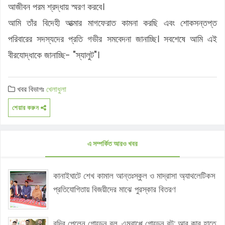
আজীবন পরম শ্রদ্ধায় স্মরণ করবে।
আমি তাঁর বিদেহী আত্মার মাগফেরাত কামনা করছি এবং শোকসন্তপ্ত
পরিবারের সদস্যদের প্রতি গভীর সমবেদনা জানাচ্ছি। সবশেষে আমি এই
বীরযোদ্ধাকে জানাচ্ছি- "স্যালুট"।
খবর বিভাগঃ
খেলাধুলা
শেয়ার করুন
এ সম্পর্কিত আরও খবর
কানাইঘাটে শেখ কামাল আন্তঃস্কুল ও মাদ্রাসা অ্যাথলেটিকস
প্রতিযোগিতায় বিজয়ীদের মাঝে পুরস্কার বিতরণ
রদ্রি পেলেন গোল্ডেন বল, এমবাপ্পে গোল্ডেন বুট: আর কার হাতে