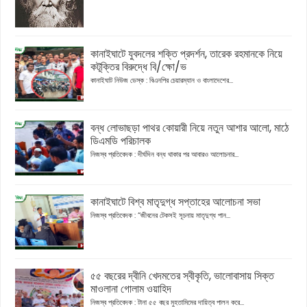
কানাইঘাটে যুবদলের শক্তি প্রদর্শন, তারেক রহমানকে নিয়ে
কটূক্তির বিরুদ্ধে বি/ক্ষো/ভ
কানাইঘাট নিউজ ডেস্ক : বিএনপির চেয়ারম্যান ও বাংলাদেশের...
বন্ধ লোভাছড়া পাথর কোয়ারী নিয়ে নতুন আশার আলো, মাঠে
ডিএমডি পরিচালক
নিজস্ব প্রতিবেদক : দীর্ঘদিন বন্ধ থাকার পর আবারও আলোচনার...
কানাইঘাটে বিশ্ব মাতৃদুগ্ধ সপ্তাহের আলোচনা সভা
নিজস্ব প্রতিবেদক : “জীবনের টেকসই সূচনায় মাতৃদুগ্ধ পান...
৫৫ বছরের দ্বীনি খেদমতের স্বীকৃতি, ভালোবাসায় সিক্ত
মাওলানা গোলাম ওয়াহিদ
নিজস্ব প্রতিবেদক : টানা ৫৫ বছর মুহতামিমের দায়িত্ব পালন করে...