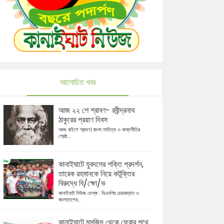
আলোচিত খবর
আজ ২২ শে শ্রাবণ- রবীন্দ্রনাথ
ঠাকুরের প্রয়াণ দিবস
আজ বাইশে শ্রাবণ। বাংলা সাহিত্য ও কাব্যগীতির
শ্রেষ্ঠ...
কানাইঘাটে যুবদলের শক্তি প্রদর্শন,
তারেক রহমানকে নিয়ে কটূক্তির
বিরুদ্ধে বি/ক্ষো/ভ
কানাইঘাট নিউজ ডেস্ক : বিএনপির চেয়ারম্যান ও
বাংলাদেশের...
কানাইঘাটে মসজিদ থেকে ফেরার পথে