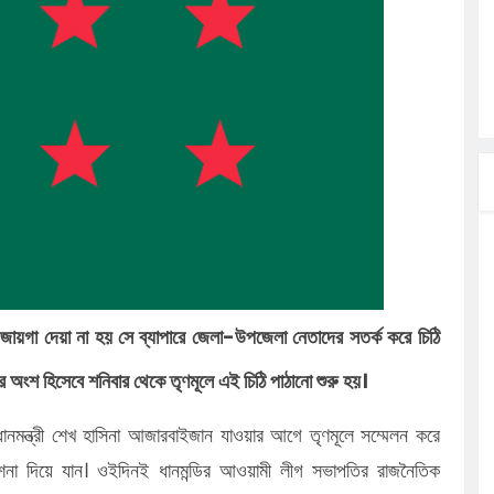
ত্ব পালনে
লগেটসহ
্রা, আসছেন
 এসএমসি
াহক সমাবেশ,
ছে জব্দ
জায়গা দেয়া না হয় সে ব্যাপারে জেলা-উপজেলা নেতাদের সতর্ক করে চিঠি
 অংশ হিসেবে শনিবার থেকে তৃণমূলে এই চিঠি পাঠানো শুরু হয়।
রধানমন্ত্রী শেখ হাসিনা আজারবাইজান যাওয়ার আগে তৃণমূলে সম্মেলন করে
্দেশনা দিয়ে যান। ওইদিনই ধানমন্ডির আওয়ামী লীগ সভাপতির রাজনৈতিক