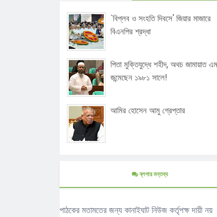
`বিপ্লব ও সংহতি দিবসে' জিয়ার মাজারে
বিএনপির শ্রদ্ধা
পিতা মুক্তিযুদ্ধে শহীদ, অথচ জামায়াত এ
জন্মেছেন ১৯৮১ সালে!
আমির হোসেন আমু গ্রেপ্তার
ব্লগার মন্তব্য
পাঠকের মতামতের জন্য কানাইঘাট নিউজ কর্তৃপক্ষ দায়ী নয়