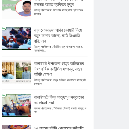
হামলায় আহত ব্যক্তির মৃত্যু
নিজস্ব প্রতিবেদক: সিলেটের কানাইঘাটে প্রতিপক্ষের
হামলায়...
বন্ধ লোভাছড়া পাথর কোয়ারী নিয়ে
নতুন আশার আলো, মাঠে ডিএমডি
পরিচালক
নিজস্ব প্রতিবেদক : দীর্ঘদিন বন্ধ থাকার পর আবারও
আলোচনার...
কানাইঘাট উপজেলা ছাত্র জমিয়তের
দ্বি-বার্ষিক কাউন্সিল সম্পন্ন, নতুন
কমিটি ঘোষণা
নিজস্ব প্রতিবেদক: ছাত্র জমিয়ত বাংলাদেশ কানাইঘাট
উপজেলা...
কানাইঘাটে বিশ্ব মাতৃদুগ্ধ সপ্তাহের
আলোচনা সভা
নিজস্ব প্রতিবেদক : “জীবনের টেকসই সূচনায় মাতৃদুগ্ধ
পান...
৫৫ বছরের দ্বীনি খেদমতের স্বীকৃতি,