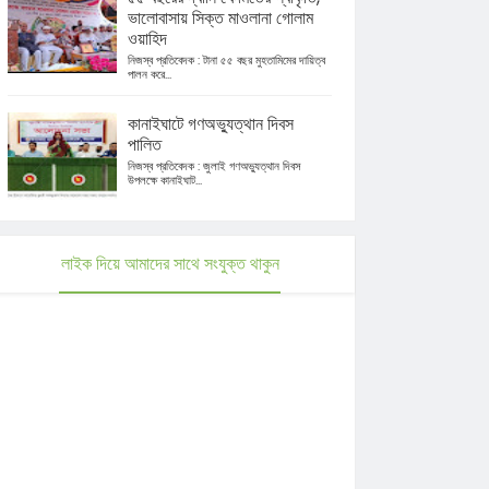
ভালোবাসায় সিক্ত মাওলানা গোলাম
ওয়াহিদ
নিজস্ব প্রতিবেদক : টানা ৫৫ বছর মুহতামিমের দায়িত্ব
পালন করে...
কানাইঘাটে গণঅভ্যুত্থান দিবস
পালিত
নিজস্ব প্রতিবেদক : জুলাই গণঅভ্যুত্থান দিবস
উপলক্ষে কানাইঘাট...
লাইক দিয়ে আমাদের সাথে সংযুক্ত থাকুন