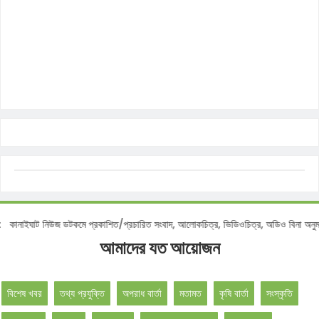
নোটিশ :
কানাইঘাট নিউজ ডটকমে প্রকাশিত/প্রচারিত সংবাদ, আলোকচিত্র, ভিডিওচিত্র, অডিও বি
আমাদের যত আয়োজন
বিশেষ খবর
তথ্য প্রযুক্তি
অপরাধ বার্তা
মতামত
কৃষি বার্তা
সংস্কৃতি