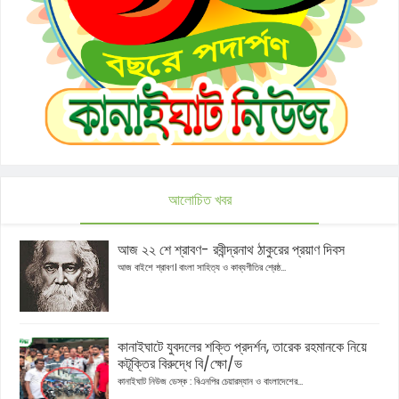
আলোচিত খবর
আজ ২২ শে শ্রাবণ- রবীন্দ্রনাথ ঠাকুরের প্রয়াণ দিবস
আজ বাইশে শ্রাবণ। বাংলা সাহিত্য ও কাব্যগীতির শ্রেষ্ঠ...
কানাইঘাটে যুবদলের শক্তি প্রদর্শন, তারেক রহমানকে নিয়ে
কটূক্তির বিরুদ্ধে বি/ক্ষো/ভ
কানাইঘাট নিউজ ডেস্ক : বিএনপির চেয়ারম্যান ও বাংলাদেশের...