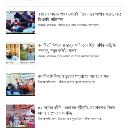
বন্ধ লোভাছড়া পাথর কোয়ারী নিয়ে নতুন আশার আলো, মাঠে
ডিএমডি পরিচালক
নিজস্ব প্রতিবেদক : দীর্ঘদিন বন্ধ থাকার পর আবারও আলোচনার...
কানাইঘাট উপজেলা ছাত্র জমিয়তের দ্বি-বার্ষিক কাউন্সিল
সম্পন্ন, নতুন কমিটি ঘোষণা
নিজস্ব প্রতিবেদক: ছাত্র জমিয়ত বাংলাদেশ কানাইঘাট উপজেলা...
কানাইঘাটে বিশ্ব মাতৃদুগ্ধ সপ্তাহের আলোচনা সভা
নিজস্ব প্রতিবেদক : “জীবনের টেকসই সূচনায় মাতৃদুগ্ধ পান...
৫৫ বছরের দ্বীনি খেদমতের স্বীকৃতি, ভালোবাসায় সিক্ত
মাওলানা গোলাম ওয়াহিদ
নিজস্ব প্রতিবেদক : টানা ৫৫ বছর মুহতামিমের দায়িত্ব পালন করে...