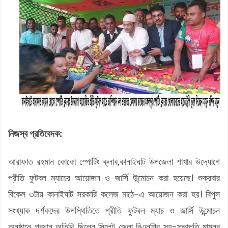
নিজস্ব প্রতিবেদক:
আরাফাত রহমান কোকো স্পোর্টিং ক্লাব,কানাইঘাট উপজেলা শাখার উদ্যোগে
প্রীতি ফুটবল ম্যাচের আয়োজন ও জার্সি উন্মোচন করা হয়েছে। শুক্রবার
বিকেল ৩টায় কানাইঘাট সরকারি কলেজ মাঠে-এ আয়োজন করা হয়। বিপুল
সংখ্যাক দর্শকদের উপস্থিতিতে প্রীতি ফুটবল ম্যাচ ও জার্সি উন্মোচন
অনুষ্ঠানে প্রধান অতিথি ছিলেন সিলেট জেলা বিএনপির সহ-সভাপতি মামুনুর