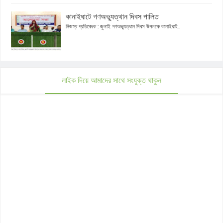
কানাইঘাটে গণঅভ্যুত্থান দিবস পালিত
নিজস্ব প্রতিবেদক : জুলাই গণঅভ্যুত্থান দিবস উপলক্ষে কানাইঘাট...
লাইক দিয়ে আমাদের সাথে সংযুক্ত থাকুন