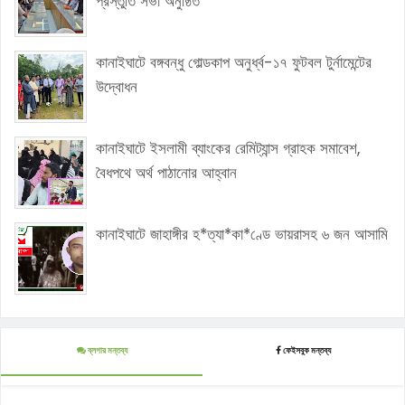
প্রস্তুতি সভা অনুষ্ঠিত
কানাইঘাটে বঙ্গবন্ধু গোল্ডকাপ অনুর্ধ্ব-১৭ ফুটবল টুর্নামেন্টের
উদ্বোধন
কানাইঘাটে ইসলামী ব্যাংকের রেমিট্যান্স গ্রাহক সমাবেশ,
বৈধপথে অর্থ পাঠানোর আহ্বান
কানাইঘাটে জাহাঙ্গীর হ*ত্যা*কা*ণ্ডে ভায়রাসহ ৬ জন আসামি
ব্লগার মন্তব্য
ফেইসবুক মন্তব্য