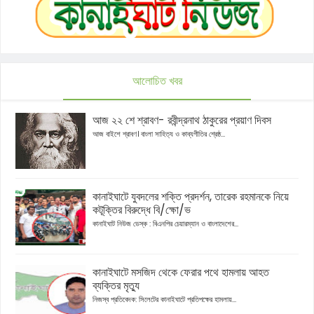
আলোচিত খবর
আজ ২২ শে শ্রাবণ- রবীন্দ্রনাথ ঠাকুরের প্রয়াণ দিবস
আজ বাইশে শ্রাবণ। বাংলা সাহিত্য ও কাব্যগীতির শ্রেষ্ঠ...
কানাইঘাটে যুবদলের শক্তি প্রদর্শন, তারেক রহমানকে নিয়ে
কটূক্তির বিরুদ্ধে বি/ক্ষো/ভ
কানাইঘাট নিউজ ডেস্ক : বিএনপির চেয়ারম্যান ও বাংলাদেশের...
কানাইঘাটে মসজিদ থেকে ফেরার পথে হামলায় আহত
ব্যক্তির মৃত্যু
নিজস্ব প্রতিবেদক: সিলেটের কানাইঘাটে প্রতিপক্ষের হামলায়...