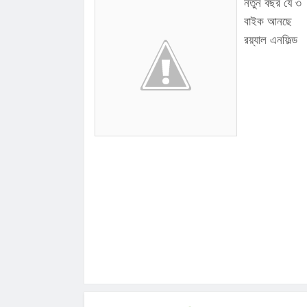
নতুন বছর যে ৩
বাইক আনছে
রয়্যাল এনফিল্ড