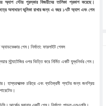
ালের অ্যাপ স্টোর পুরস্কার বিজয়ীদের তালিকা প্রকাশ করেছে।
লগেটসহ
ষেত্রে অসাধারণ ভূমিকা রাখার জন্য এ বছর ১৭টি অ্যাপ এবং গেম
্রা, আসছেন
 এসএমসি
াহক সমাবেশ,
িক
অ্যাডভেঞ্চার গেম। নির্মাতা: ফারলাইট গেমস
ের আঁধারে
বাসায়
্লেয়ার স্ট্র্যাটেজির ওপর ভিত্তি করে নির্মিত একটি যুদ্ধনির্ভর গেম।
। হাস্যরসাত্মক চরিত্র এবং ব্যতিক্রমী প্লটের জন্য জনপ্রিয়
করপোরেটেড।
ওডিসি। আর্কেড ঘরানার একটি গেম। নির্মাতা: পাডল এলএলসি।