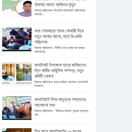
হামলায় আহত ব্যক্তির মৃত্যু
নিজস্ব প্রতিবেদক: সিলেটের কানাইঘাটে প্রতিপক্ষের
হামলায়...
বন্ধ লোভাছড়া পাথর কোয়ারী নিয়ে
নতুন আশার আলো, মাঠে ডিএমডি
পরিচালক
নিজস্ব প্রতিবেদক : দীর্ঘদিন বন্ধ থাকার পর আবারও
আলোচনার...
কানাইঘাট উপজেলা ছাত্র জমিয়তের
দ্বি-বার্ষিক কাউন্সিল সম্পন্ন, নতুন
কমিটি ঘোষণা
নিজস্ব প্রতিবেদক: ছাত্র জমিয়ত বাংলাদেশ কানাইঘাট
উপজেলা...
কানাইঘাটে বিশ্ব মাতৃদুগ্ধ সপ্তাহের
আলোচনা সভা
নিজস্ব প্রতিবেদক : “জীবনের টেকসই সূচনায় মাতৃদুগ্ধ
পান...
তিন মাসে কানাইঘাটের ১৬ জনের