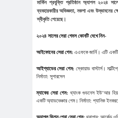
মার্কিন প্রযুক্তি প্রতিষ্ঠান অ্যাপল ২০২৪ স
চাইলেন সবার সহযোগিতা
লোভাছড়ার জব্দকৃত পাথর পা'চা'র'কালে ভ
ব্যবহারকারীর অভিজ্ঞতা, নকশা এবং উদ্ভাবনের ক্
গ্রে'ফ'তার ২
রাত পোহালেই কানাইঘাটে এনসিপির পদযাত
স্বীকৃতি পেয়েছে।
কেন্দ্রীয় নেতারা
ধনমাইরমাটি সরকারি প্রাথমিক বিদ্যালয়ের
সভাপতি ফের হাফিজ আহমদ সুজন
কানাইঘাটে ইসলামী ব্যাংকের রেমিট্যান্স গ্র
২০২৪ সালের সেরা গেমস কোনটি দেখে নিন-
বৈধপথে অর্থ পাঠানোর আহ্বান
তিন মাসে কানাইঘাটের ১৬ জনের অস্বাভাব
আইফোনের সেরা গেম:
এএফকে জার্নি। এটি একটি 
মৃত্যু,বাড়ছে উদ্বেগ
লোভাছড়ার জব্দকৃত পাথর চুরির হিড়িক, রাত
আটগ্রামে পাচার
৫৫ বছরের দ্বীনি খেদমতের স্বীকৃতি, ভালো
আইপ্যাডের সেরা গেম:
স্কোয়াড বাস্টার্স। মাল্টিপ
সিক্ত মাওলানা গোলাম ওয়াহিদ
নির্মাতা: সুপারসেল
ম্যাকের সেরা গেম:
থ্যাংক গুডনেস ইউ’আর হিয়ার
একটি অ্যাডভেঞ্চার গেম। নির্মাতা: প্যানিক ইন
অ্যাপল ভিশন প্রো সেরা গেম:
থ্রাশার: আর্কেড 