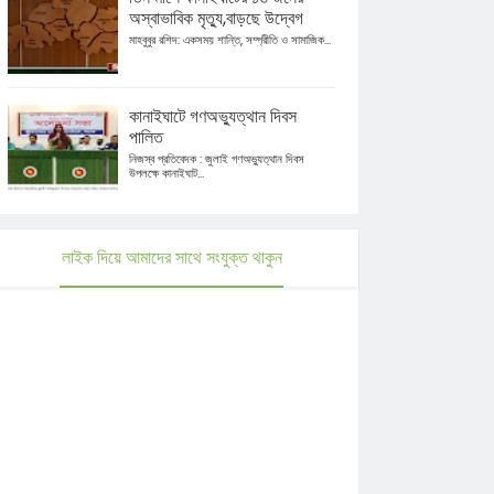
অস্বাভাবিক মৃত্যু,বাড়ছে উদ্বেগ
মাহবুবুর রশিদ: একসময় শান্তি, সম্প্রীতি ও সামাজিক...
কানাইঘাটে গণঅভ্যুত্থান দিবস
পালিত
নিজস্ব প্রতিবেদক : জুলাই গণঅভ্যুত্থান দিবস
উপলক্ষে কানাইঘাট...
লাইক দিয়ে আমাদের সাথে সংযুক্ত থাকুন