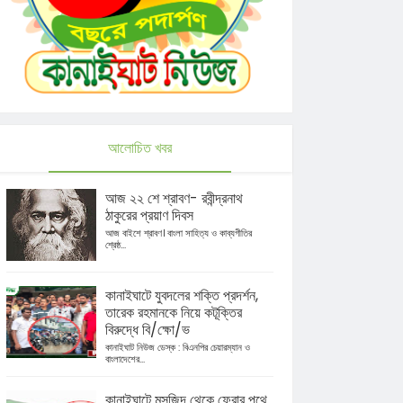
আলোচিত খবর
আজ ২২ শে শ্রাবণ- রবীন্দ্রনাথ
ঠাকুরের প্রয়াণ দিবস
আজ বাইশে শ্রাবণ। বাংলা সাহিত্য ও কাব্যগীতির
শ্রেষ্ঠ...
কানাইঘাটে যুবদলের শক্তি প্রদর্শন,
তারেক রহমানকে নিয়ে কটূক্তির
বিরুদ্ধে বি/ক্ষো/ভ
কানাইঘাট নিউজ ডেস্ক : বিএনপির চেয়ারম্যান ও
বাংলাদেশের...
কানাইঘাটে মসজিদ থেকে ফেরার পথে