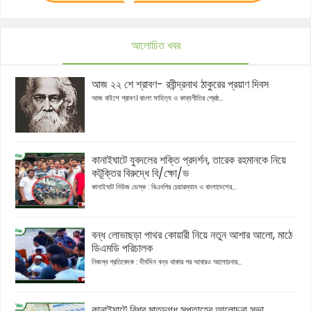
আলোচিত খবর
আজ ২২ শে শ্রাবণ- রবীন্দ্রনাথ ঠাকুরের প্রয়াণ দিবস
আজ বাইশে শ্রাবণ। বাংলা সাহিত্য ও কাব্যগীতির শ্রেষ্ঠ...
কানাইঘাটে যুবদলের শক্তি প্রদর্শন, তারেক রহমানকে নিয়ে
কটূক্তির বিরুদ্ধে বি/ক্ষো/ভ
কানাইঘাট নিউজ ডেস্ক : বিএনপির চেয়ারম্যান ও বাংলাদেশের...
বন্ধ লোভাছড়া পাথর কোয়ারী নিয়ে নতুন আশার আলো, মাঠে
ডিএমডি পরিচালক
নিজস্ব প্রতিবেদক : দীর্ঘদিন বন্ধ থাকার পর আবারও আলোচনার...
কানাইঘাটে বিশ্ব মাতৃদুগ্ধ সপ্তাহের আলোচনা সভা