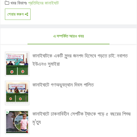
খবর বিভাগঃ
প্রতিদিনের কানাইঘাট
শেয়ার করুন
এ সম্পর্কিত আরও খবর
কানাইঘাটকে একটি সুন্দর জনপদ হিসেবে গড়তে চাই: নবাগত
ইউএনও সুমাইয়া
কানাইঘাটে গণঅভ্যুত্থান দিবস পালিত
কানাইঘাটে ঢাকনাবিহীন সেপটিক ট্যাংকে পড়ে ৫ বছরের শিশুর
মৃ'ত্যু