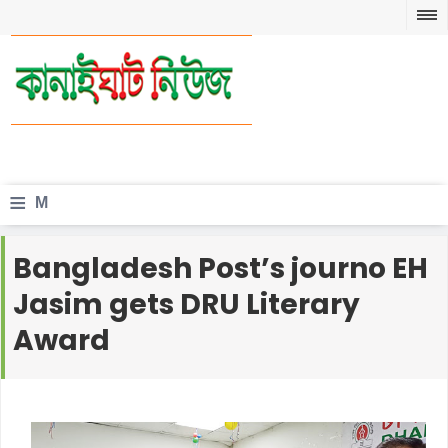
≡
M
e
Bangladesh Post’s journo EH
n
Jasim gets DRU Literary
u
Award