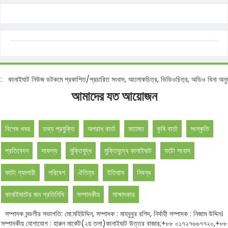
নোটিশ :
কানাইঘাট নিউজ ডটকমে প্রকাশিত/প্রচারিত সংবাদ, আলোকচিত্র, ভিডিওচিত্র, অডিও বিন
আমাদের যত আয়োজন
বিশেষ খবর
তথ্য প্রযুক্তি
অপরাধ বার্তা
মতামত
কৃষি বার্তা
সংস্কৃতি
প্রতিবেদন
সাফল্য
মুক্তিযুদ্ধ
মুক্তিযুদ্ধে কানাইঘাট
ফটো সংবাদ
ফটো গ্যালারী
পরিবেশ
ঐতিহ্য
ইতিহাস
নিবন্ধ
কানাইঘাটের জন প্রতিনিধি
সম্পাদকীয়
সাক্ষাৎকার
সম্পাদক মন্ডলীর সভাপতি: মো:মহিউদ্দিন, সম্পাদক : মাহবুবুর রশিদ, নির্বাহী সম্পাদক : নিজাম উদ্দিন।
সম্পাদকীয় যোগাযোগ : হারুন মার্কেট(২য় তলা)কানাইঘাট উত্তর বাজার;+৮৮ ০১৭২৭৬৬৭৭২০,+৮৮