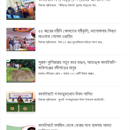
নিজস্ব প্রতিবেদক : “জীবনের টেকসই সূচনায় মাতৃদুগ্ধ পান...
৫৫ বছরের দ্বীনি খেদমতের স্বীকৃতি, ভালোবাসায় সিক্ত
মাওলানা গোলাম ওয়াহিদ
নিজস্ব প্রতিবেদক : টানা ৫৫ বছর মুহতামিমের দায়িত্ব পালন করে...
সুরমা-কুশিয়ারায় নতুন করে ভাঙন, আতঙ্কে কানাইঘাট-
জকিগঞ্জের নদীপাড়ের মানুষ
ভয়াবহ নদীভাঙন রোধে ১ হাজার ২৭৩ কোটি টাকার প্রকল্প...
কানাইঘাটে গণঅভ্যুত্থান দিবস পালিত
নিজস্ব প্রতিবেদক : জুলাই গণঅভ্যুত্থান দিবস উপলক্ষে কানাইঘাট...
কানাইঘাটে মসজিদ থেকে ফেরার পথে হামলায় আহত