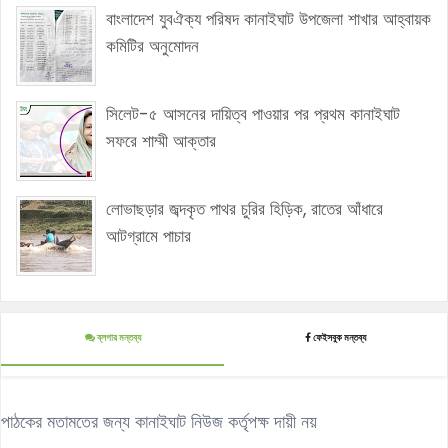
বাংলাদেশ যুবঐক্য পরিষদ কানাইঘাট উপজেলা শাখার আহ্বায়ক
কমিটির অনুমোদন
সিলেট-৫ আসনের দায়িত্ব পাওয়ার পর প্রথম কানাইঘাট
সফরে শাম্মী আক্তার
লোভাছড়ার জব্দকৃত পাথর চুরির হিড়িক, রাতের আঁধারে
আটগ্রামে পাচার
ব্লগার মন্তব্য
ফেইসবুক মন্তব্য
পাঠকের মতামতের জন্য কানাইঘাট নিউজ কর্তৃপক্ষ দায়ী নয়