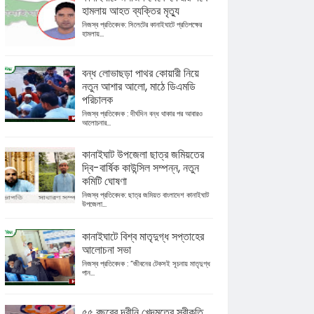
হামলায় আহত ব্যক্তির মৃত্যু
নিজস্ব প্রতিবেদক: সিলেটের কানাইঘাটে প্রতিপক্ষের
হামলায়...
বন্ধ লোভাছড়া পাথর কোয়ারী নিয়ে
নতুন আশার আলো, মাঠে ডিএমডি
পরিচালক
নিজস্ব প্রতিবেদক : দীর্ঘদিন বন্ধ থাকার পর আবারও
আলোচনার...
কানাইঘাট উপজেলা ছাত্র জমিয়তের
দ্বি-বার্ষিক কাউন্সিল সম্পন্ন, নতুন
কমিটি ঘোষণা
নিজস্ব প্রতিবেদক: ছাত্র জমিয়ত বাংলাদেশ কানাইঘাট
উপজেলা...
কানাইঘাটে বিশ্ব মাতৃদুগ্ধ সপ্তাহের
আলোচনা সভা
নিজস্ব প্রতিবেদক : “জীবনের টেকসই সূচনায় মাতৃদুগ্ধ
পান...
৫৫ বছরের দ্বীনি খেদমতের স্বীকৃতি,