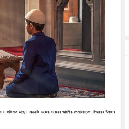
ত্ব পালনে
লগেটসহ
্রা, আসছেন
 এসএমসি
াহক সমাবেশ,
ছে জব্দ
ুরুত্ব ও ফজিলত আছে। এমনকি একেক বাক্যের আংশিক তেলাওয়াতেও বিস্ময়কর উপকার