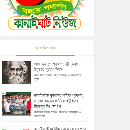
আলোচিত খবর
আজ ২২ শে শ্রাবণ- রবীন্দ্রনাথ
ঠাকুরের প্রয়াণ দিবস
আজ বাইশে শ্রাবণ। বাংলা সাহিত্য ও কাব্যগীতির
শ্রেষ্ঠ...
কানাইঘাটে যুবদলের শক্তি প্রদর্শন,
তারেক রহমানকে নিয়ে কটূক্তির
বিরুদ্ধে বি/ক্ষো/ভ
কানাইঘাট নিউজ ডেস্ক : বিএনপির চেয়ারম্যান ও
বাংলাদেশের...
কানাইঘাটে মসজিদ থেকে ফেরার পথে