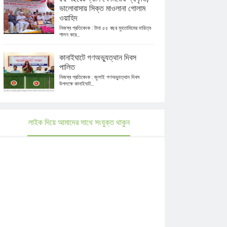
ভালোবাসায় সিক্ত মাওলানা গোলাম
ওয়াহিদ
নিজস্ব প্রতিবেদক : টানা ৫৫ বছর মুহতামিমের দায়িত্ব
পালন করে...
কানাইঘাটে গণঅভ্যুত্থান দিবস
পালিত
নিজস্ব প্রতিবেদক : জুলাই গণঅভ্যুত্থান দিবস
উপলক্ষে কানাইঘাট...
লাইক দিয়ে আমাদের সাথে সংযুক্ত থাকুন