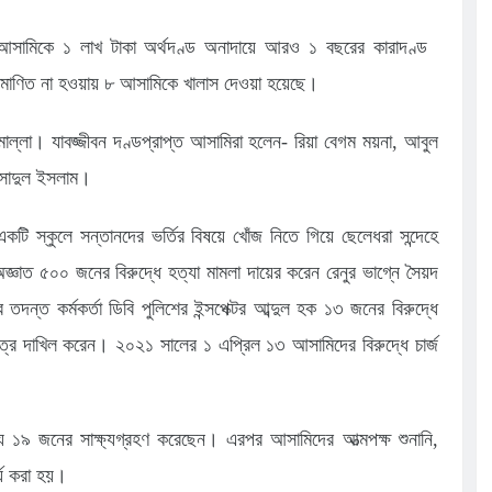
ক আসামিকে ১ লাখ টাকা অর্থদণ্ড অনাদায়ে আরও ১ বছরের কারাদণ্ড
রমাণিত না হওয়ায় ৮ আসামিকে খালাস দেওয়া হয়েছে।
মোল্লা। যাবজ্জীবন দণ্ডপ্রাপ্ত আসামিরা হলেন- রিয়া বেগম ময়না, আবুল
সাদুল ইসলাম।
কটি স্কুলে সন্তানদের ভর্তির বিষয়ে খোঁজ নিতে গিয়ে ছেলেধরা সন্দেহে
্ঞাত ৫০০ জনের বিরুদ্ধে হত্যা মামলা দায়ের করেন রেনুর ভাগ্নে সৈয়দ
তদন্ত কর্মকর্তা ডিবি পুলিশের ইন্সপেক্টর আব্দুল হক ১৩ জনের বিরুদ্ধে
ীপত্র দাখিল করেন। ২০২১ সালের ১ এপ্রিল ১৩ আসামিদের বিরুদ্ধে চার্জ
যে ১৯ জনের সাক্ষ্যগ্রহণ করেছেন। এরপর আসামিদের আত্মপক্ষ শুনানি,
র্য করা হয়।