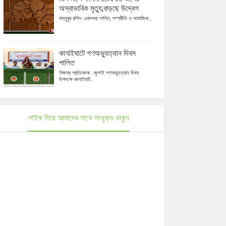
অস্বাভাবিক মৃত্যু,বাড়ছে উদ্বেগ
মাহবুবুর রশিদ: একসময় শান্তি, সম্প্রীতি ও সামাজিক...
কানাইঘাটে গণঅভ্যুত্থান দিবস
পালিত
নিজস্ব প্রতিবেদক : জুলাই গণঅভ্যুত্থান দিবস
উপলক্ষে কানাইঘাট...
লাইক দিয়ে আমাদের সাথে সংযুক্ত থাকুন