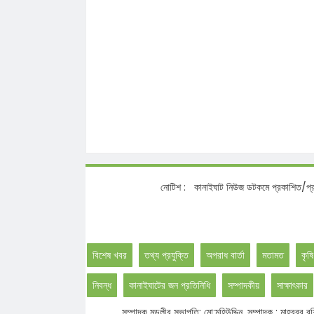
নোটিশ :
কানাইঘাট নিউজ ডটকমে প্রকাশিত/প্রচারিত সংবাদ
বিশেষ খবর
তথ্য প্রযুক্তি
অপরাধ বার্তা
মতামত
কৃষি
নিবন্ধ
কানাইঘাটের জন প্রতিনিধি
সম্পাদকীয়
সাক্ষাৎকার
সম্পাদক মন্ডলীর সভাপতি: মো:মহিউদ্দিন, সম্পাদক : মাহবু