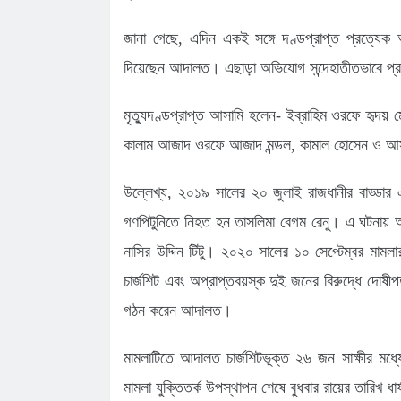
জানা গেছে, এদিন একই সঙ্গে দণ্ডপ্রাপ্ত প্রত্যে
দিয়েছেন আদালত। এছাড়া অভিযোগ সন্দেহাতীতভাবে প্
মৃত্যুদণ্ডপ্রাপ্ত আসামি হলেন- ইব্রাহিম ওরফে হৃদয় 
কালাম আজাদ ওরফে আজাদ মন্ডল, কামাল হোসেন ও আ
উল্লেখ্য, ২০১৯ সালের ২০ জুলাই রাজধানীর বাড্ডার এ
গণপিটুনিতে নিহত হন তাসলিমা বেগম রেনু। এ ঘটনায় অজ
নাসির উদ্দিন টিটু। ২০২০ সালের ১০ সেপ্টেম্বর মামলার 
চার্জশিট এবং অপ্রাপ্তবয়স্ক দুই জনের বিরুদ্ধে দোষ
গঠন করেন আদালত।
মামলাটিতে আদালত চার্জশিটভূক্ত ২৬ জন সাক্ষীর মধ্
মামলা যুক্তিতর্ক উপস্থাপন শেষে বুধবার রায়ের তারিখ ধা