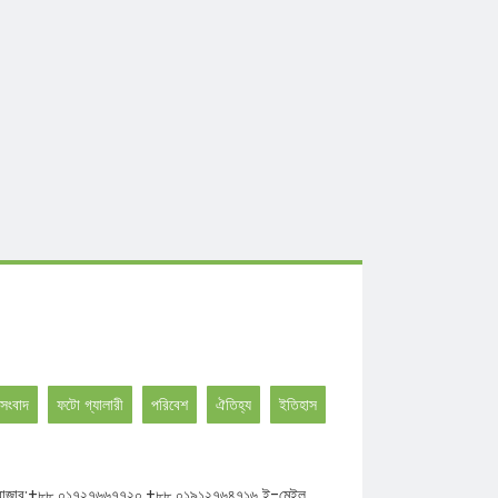
সংবাদ
ফটো গ্যালারী
পরিবেশ
ঐতিহ্য
ইতিহাস
ঘাট উত্তর বাজার;+৮৮ ০১৭২৭৬৬৭৭২০,+৮৮ ০১৯১২৭৬৪৭১৬ ই-মেইল