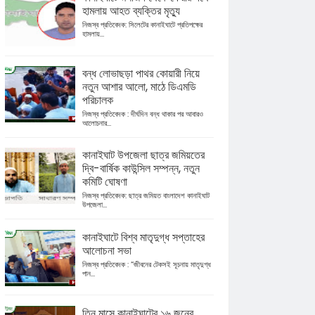
হামলায় আহত ব্যক্তির মৃত্যু
নিজস্ব প্রতিবেদক: সিলেটের কানাইঘাটে প্রতিপক্ষের
হামলায়...
বন্ধ লোভাছড়া পাথর কোয়ারী নিয়ে
নতুন আশার আলো, মাঠে ডিএমডি
পরিচালক
নিজস্ব প্রতিবেদক : দীর্ঘদিন বন্ধ থাকার পর আবারও
আলোচনার...
কানাইঘাট উপজেলা ছাত্র জমিয়তের
দ্বি-বার্ষিক কাউন্সিল সম্পন্ন, নতুন
কমিটি ঘোষণা
নিজস্ব প্রতিবেদক: ছাত্র জমিয়ত বাংলাদেশ কানাইঘাট
উপজেলা...
কানাইঘাটে বিশ্ব মাতৃদুগ্ধ সপ্তাহের
আলোচনা সভা
নিজস্ব প্রতিবেদক : “জীবনের টেকসই সূচনায় মাতৃদুগ্ধ
পান...
তিন মাসে কানাইঘাটের ১৬ জনের