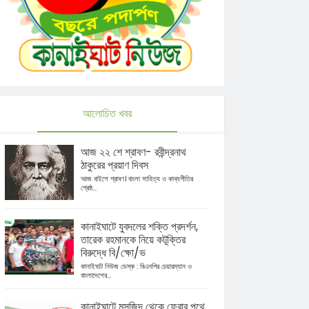
আলোচিত খবর
আজ ২২ শে শ্রাবণ- রবীন্দ্রনাথ
ঠাকুরের প্রয়াণ দিবস
আজ বাইশে শ্রাবণ। বাংলা সাহিত্য ও কাব্যগীতির
শ্রেষ্ঠ...
কানাইঘাটে যুবদলের শক্তি প্রদর্শন,
তারেক রহমানকে নিয়ে কটূক্তির
বিরুদ্ধে বি/ক্ষো/ভ
কানাইঘাট নিউজ ডেস্ক : বিএনপির চেয়ারম্যান ও
বাংলাদেশের...
কানাইঘাটে মসজিদ থেকে ফেরার পথে