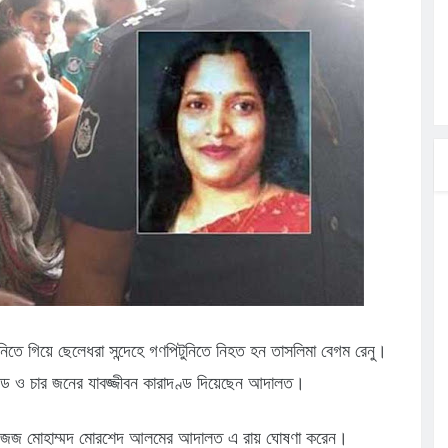
লগেটসহ
্রা, আসছেন
 এসএমসি
াহক সমাবেশ,
িক
ের আঁধারে
 নিতে গিয়ে ছেলেধরা সন্দেহে গণপিটুনিতে নিহত হন তাসলিমা বেগম রেনু।
ণ্ড ও চার জনের যাবজ্জীবন কারাদণ্ড দিয়েছেন আদালত।
ায়রা জজ মোহাম্মদ মোরশেদ আলমের আদালত এ রায় ঘোষণা করেন।