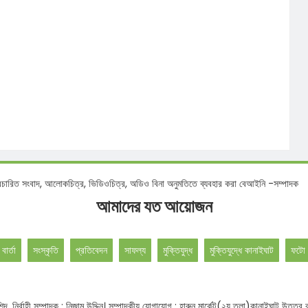
, আলোকচিত্র, ভিডিওচিত্র, অডিও বিনা অনুমতিতে ব্যবহার করা বেআইনি -সম্পাদক
আমাদের যত আয়োজন
 বার্তা
সংস্কৃতি
প্রতিবেদন
সাফল্য
মুক্তিযুদ্ধ
মুক্তিযুদ্ধে কানাইঘাট
ফটো 
বুর রশিদ, নির্বাহী সম্পাদক : নিজাম উদ্দিন। সম্পাদকীয় যোগাযোগ : হারুন মার্কেট(২য় তলা)কানাই