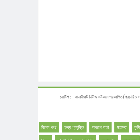
নোটিশ :
কানাইঘাট নিউজ ডটকমে প্রকাশিত/প্রচারিত সংবাদ, আলো
বিশেষ খবর
তথ্য প্রযুক্তি
অপরাধ বার্তা
মতামত
কৃষি