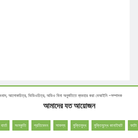
কচিত্র, ভিডিওচিত্র, অডিও বিনা অনুমতিতে ব্যবহার করা বেআইনি -সম্পাদক
আমাদের যত আয়োজন
 বার্তা
সংস্কৃতি
প্রতিবেদন
সাফল্য
মুক্তিযুদ্ধ
মুক্তিযুদ্ধে কানাইঘাট
ফটো 