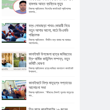
হামলায় আহত ব্যক্তির মৃত্যু
নিজস্ব প্রতিবেদক: সিলেটের কানাইঘাটে প্রতিপক্ষের
হামলায়...
বন্ধ লোভাছড়া পাথর কোয়ারী নিয়ে
নতুন আশার আলো, মাঠে ডিএমডি
পরিচালক
নিজস্ব প্রতিবেদক : দীর্ঘদিন বন্ধ থাকার পর আবারও
আলোচনার...
কানাইঘাট উপজেলা ছাত্র জমিয়তের
দ্বি-বার্ষিক কাউন্সিল সম্পন্ন, নতুন
কমিটি ঘোষণা
নিজস্ব প্রতিবেদক: ছাত্র জমিয়ত বাংলাদেশ কানাইঘাট
উপজেলা...
কানাইঘাটে বিশ্ব মাতৃদুগ্ধ সপ্তাহের
আলোচনা সভা
নিজস্ব প্রতিবেদক : “জীবনের টেকসই সূচনায় মাতৃদুগ্ধ
পান...
তিন মাসে কানাইঘাটের ১৬ জনের