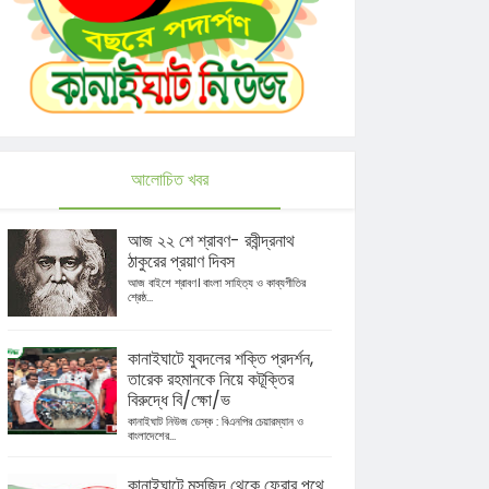
আলোচিত খবর
আজ ২২ শে শ্রাবণ- রবীন্দ্রনাথ
ঠাকুরের প্রয়াণ দিবস
আজ বাইশে শ্রাবণ। বাংলা সাহিত্য ও কাব্যগীতির
শ্রেষ্ঠ...
কানাইঘাটে যুবদলের শক্তি প্রদর্শন,
তারেক রহমানকে নিয়ে কটূক্তির
বিরুদ্ধে বি/ক্ষো/ভ
কানাইঘাট নিউজ ডেস্ক : বিএনপির চেয়ারম্যান ও
বাংলাদেশের...
কানাইঘাটে মসজিদ থেকে ফেরার পথে