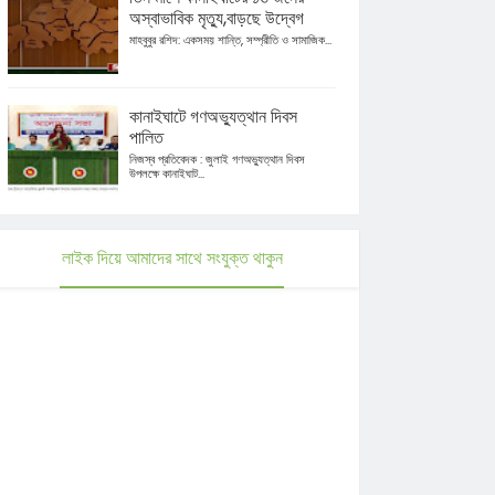
অস্বাভাবিক মৃত্যু,বাড়ছে উদ্বেগ
মাহবুবুর রশিদ: একসময় শান্তি, সম্প্রীতি ও সামাজিক...
কানাইঘাটে গণঅভ্যুত্থান দিবস
পালিত
নিজস্ব প্রতিবেদক : জুলাই গণঅভ্যুত্থান দিবস
উপলক্ষে কানাইঘাট...
লাইক দিয়ে আমাদের সাথে সংযুক্ত থাকুন