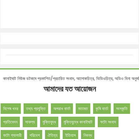
নোটিশ :
কানাইঘাট নিউজ ডটকমে প্রকাশিত/প্রচারিত সংবাদ, আলোকচিত্র, ভিডিওচিত্র, অডিও বিন
আমাদের যত আয়োজন
বিশেষ খবর
তথ্য প্রযুক্তি
অপরাধ বার্তা
মতামত
কৃষি বার্তা
সংস্কৃতি
প্রতিবেদন
সাফল্য
মুক্তিযুদ্ধ
মুক্তিযুদ্ধে কানাইঘাট
ফটো সংবাদ
ফটো গ্যালারী
পরিবেশ
ঐতিহ্য
ইতিহাস
নিবন্ধ