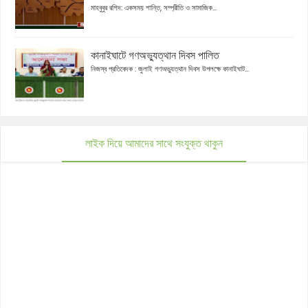
মাহবুবুর রশিদ: একসময় শান্তি, সম্প্রীতি ও সামাজিক...
কানাইঘাটে গণঅভ্যুত্থান দিবস পালিত
নিজস্ব প্রতিবেদক : জুলাই গণঅভ্যুত্থান দিবস উপলক্ষে কানাইঘাট...
লাইক দিয়ে আমাদের সাথে সংযুক্ত থাকুন