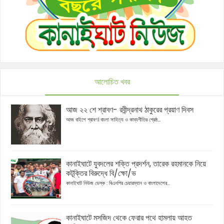
আলোচিত খবর
আজ ২২ শে শ্রাবণ- রবীন্দ্রনাথ ঠাকুরের প্রয়াণ দিবস
আজ বাইশে শ্রাবণ। বাংলা সাহিত্য ও কাব্যগীতির শ্রেষ্ঠ...
কানাইঘাটে যুবদলের শক্তি প্রদর্শন, তারেক রহমানকে নিয়ে
কটূক্তির বিরুদ্ধে বি/ক্ষো/ভ
কানাইঘাট নিউজ ডেস্ক : বিএনপির চেয়ারম্যান ও বাংলাদেশের...
কানাইঘাটে মসজিদ থেকে ফেরার পথে হামলায় আহত