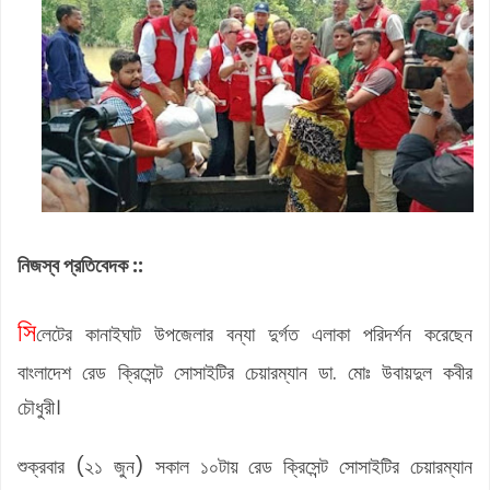
নিজস্ব প্রতিবেদক ::
সি
লেটের কানাইঘাট উপজেলার বন্যা দুর্গত এলাকা পরিদর্শন করেছেন
বাংলাদেশ রেড ক্রিসেন্ট সোসাইটির চেয়ারম্যান ডা. মোঃ উবায়দুল কবীর
চৌধুরী।
শুক্রবার (২১ জুন) সকাল ১০টায় রেড ক্রিসেন্ট সোসাইটির চেয়ারম্যান