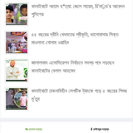
কানাইঘাটে আহাদ হ*ত্যা: জেলে সায়েম, রি’মা’ন্ডে’র আবেদন
পুলিশের
৫৫ বছরের দ্বীনি খেদমতের স্বীকৃতি, ভালোবাসায় সিক্ত
মাওলানা গোলাম ওয়াহিদ
জালালাবাদ এসোসিয়েশন নির্বাচনে সদস্য পদে লড়ছেন
কানাইঘাটের বেলাল আহমেদ
কানাইঘাটে ঢাকনাবিহীন সেপটিক ট্যাংকে পড়ে ৫ বছরের শিশুর
মৃ'ত্যু
ব্লগার মন্তব্য
ফেইসবুক মন্তব্য