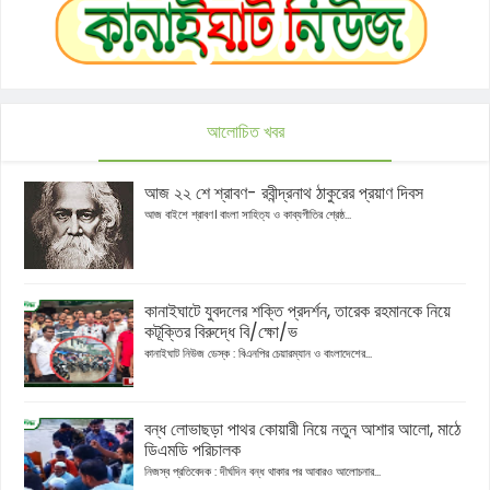
আলোচিত খবর
আজ ২২ শে শ্রাবণ- রবীন্দ্রনাথ ঠাকুরের প্রয়াণ দিবস
আজ বাইশে শ্রাবণ। বাংলা সাহিত্য ও কাব্যগীতির শ্রেষ্ঠ...
কানাইঘাটে যুবদলের শক্তি প্রদর্শন, তারেক রহমানকে নিয়ে
কটূক্তির বিরুদ্ধে বি/ক্ষো/ভ
কানাইঘাট নিউজ ডেস্ক : বিএনপির চেয়ারম্যান ও বাংলাদেশের...
বন্ধ লোভাছড়া পাথর কোয়ারী নিয়ে নতুন আশার আলো, মাঠে
ডিএমডি পরিচালক
নিজস্ব প্রতিবেদক : দীর্ঘদিন বন্ধ থাকার পর আবারও আলোচনার...