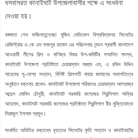
বসবাসরত কানাইঘাট উপজেলাবাসীর পক্ষে এ সংধর্বনা
দেওয়া হয়।
বঙ্গমাতা শেখ ফজিলাতুন্নেছা মুজিব মেডিকেল বিশ্ববিদ্যালয় সিলেটের
রেজিস্ট্রার এ কে এম ফজলুর রহমান এর পরিচলনায় লন্ডন প্রবাসী বাংলাদেশ
আওয়ামী লীগের শিল্প ও বাণিজ্য বিষয় উপ-কমিটির সম্মানিত সদস্য,
কানাইঘাট উপজেলা প্রতিষ্টাতা চেয়ারম্যান মরহুম এম, এ রকিব উদ্দিন
সাহেবের সু-যোগ্য সন্তান, বিশিষ্ট শিল্পপতী বাহার জামানের সভাপতিত্বে
অনুষ্ঠানে বক্তব্য রাখেন- কানাইঘাট উপজেলা পরিষদের চেয়ারম্যান আলহাজ্ব
আব্দুল মোমিন চৌধুরী, কানাইঘাট সরকারি কলেজের প্রিন্সিপাল সাব্বির
আহমেদ, কানাইঘাট সরকারি কলেজের প্রতিষ্ঠাতা প্রিন্সিপাল বীর মুক্তিযোদ্ধা
সিরাজুল ইসলাম প্রমুখ।
সংবর্ধিত অথিতির বক্তব্যে বৃহত্তর সিলেটের কৃতি সন্তান ও কানাইঘাটের