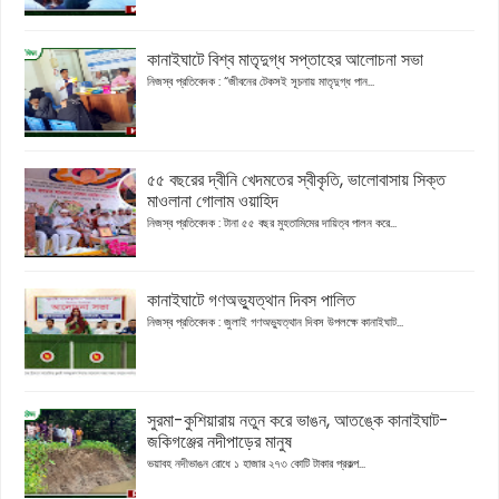
কানাইঘাটে বিশ্ব মাতৃদুগ্ধ সপ্তাহের আলোচনা সভা
নিজস্ব প্রতিবেদক : “জীবনের টেকসই সূচনায় মাতৃদুগ্ধ পান...
৫৫ বছরের দ্বীনি খেদমতের স্বীকৃতি, ভালোবাসায় সিক্ত
মাওলানা গোলাম ওয়াহিদ
নিজস্ব প্রতিবেদক : টানা ৫৫ বছর মুহতামিমের দায়িত্ব পালন করে...
কানাইঘাটে গণঅভ্যুত্থান দিবস পালিত
নিজস্ব প্রতিবেদক : জুলাই গণঅভ্যুত্থান দিবস উপলক্ষে কানাইঘাট...
সুরমা-কুশিয়ারায় নতুন করে ভাঙন, আতঙ্কে কানাইঘাট-
জকিগঞ্জের নদীপাড়ের মানুষ
ভয়াবহ নদীভাঙন রোধে ১ হাজার ২৭৩ কোটি টাকার প্রকল্প...