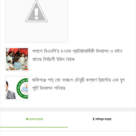
পলাশে বিএনপি’র ৪৭তম প্রতিষ্ঠাবার্ষিকী উদযাপন ও মঈন
খানের নির্বাচনী উঠান বৈঠক
জকিগঞ্জে শাহ্ মো: ফয়ছল চৌধুরী কল্যাণ ট্রাস্টের এক যুগ
পূর্তি উদযাপন শনিবার
ব্লগার মন্তব্য
ফেইসবুক মন্তব্য