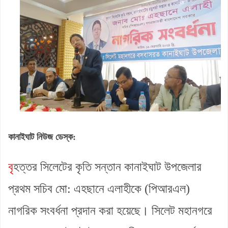
কানাইঘাট নিউজ ডেস্ক:
বৃ
হত্তর সিলেটের কৃতি সন্তান কানাইঘাট উপজেলার
প্রথম সচিব মো: এহছানে এলাহীকে (পিআরএল)
নাগরিক সংবর্ধনা প্রদান করা হয়েছে। সিলেট মহানগরে