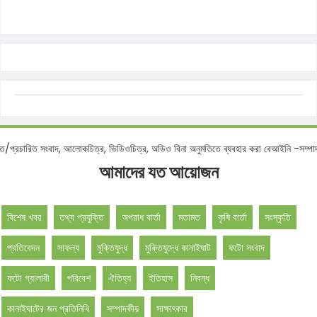
িত/প্রচারিত সংবাদ, আলোকচিত্র, ভিডিওচিত্র, অডিও বিনা অনুমতিতে ব্যবহার করা বেআইনি -সম
আমাদের যত আয়োজন
বিশেষ খবর
তথ্য প্রযুক্তি
অপরাধ বার্তা
মতামত
কৃষি বার্তা
সংস্কৃতি
প্রতিবেদন
সাফল্য
মুক্তিযুদ্ধ
মুক্তিযুদ্ধে কানাইঘাট
ফটো সংবাদ
ফটো গ্যালারী
পরিবেশ
ঐতিহ্য
ইতিহাস
নিবন্ধ
কানাইঘাটের জন প্রতিনিধি
সম্পাদকীয়
সাক্ষাৎকার