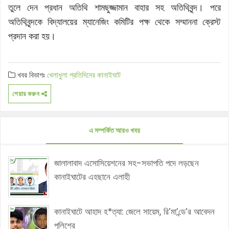
তুলে দেন প্রধান অতিথি শামছুজ্জামান বাহার সহ অতিথিবৃন্দ। পরে
অতিথিবৃন্দকে বিদ্যালয়ের ম্যানেজিং কমিটির পক্ষ থেকে সম্মাননা ক্রেস্ট
প্রদান করা হয়।
খবর বিভাগঃ
খেলাধুলা
প্রতিদিনের কানাইঘাট
শেয়ার করুন
এ সম্পর্কিত আরও খবর
জালালাবাদ এসোসিয়েশনের সহ-সভাপতি পদে লড়ছেন
কানাইঘাটের এহছানে এলাহী
কানাইঘাটে আহাদ হ*ত্যা: জেলে সায়েম, রি’মা’ন্ডে’র আবেদন
পুলিশের