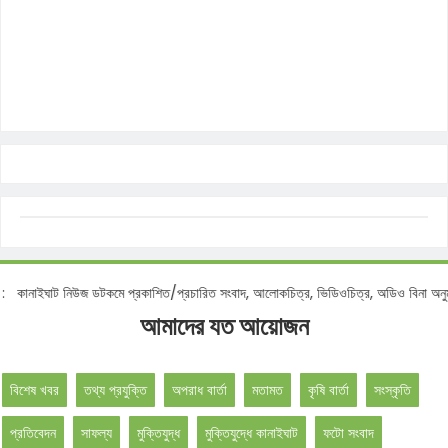
োটিশ :
কানাইঘাট নিউজ ডটকমে প্রকাশিত/প্রচারিত সংবাদ, আলোকচিত্র, ভিডিওচিত্র, অডিও বিনা
আমাদের যত আয়োজন
বিশেষ খবর
তথ্য প্রযুক্তি
অপরাধ বার্তা
মতামত
কৃষি বার্তা
সংস্কৃতি
প্রতিবেদন
সাফল্য
মুক্তিযুদ্ধ
মুক্তিযুদ্ধে কানাইঘাট
ফটো সংবাদ