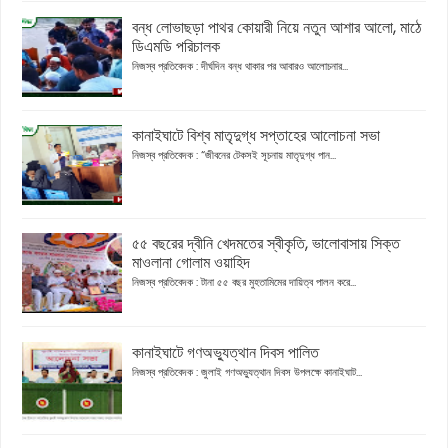
বন্ধ লোভাছড়া পাথর কোয়ারী নিয়ে নতুন আশার আলো, মাঠে
ডিএমডি পরিচালক
নিজস্ব প্রতিবেদক : দীর্ঘদিন বন্ধ থাকার পর আবারও আলোচনার...
কানাইঘাটে বিশ্ব মাতৃদুগ্ধ সপ্তাহের আলোচনা সভা
নিজস্ব প্রতিবেদক : “জীবনের টেকসই সূচনায় মাতৃদুগ্ধ পান...
৫৫ বছরের দ্বীনি খেদমতের স্বীকৃতি, ভালোবাসায় সিক্ত
মাওলানা গোলাম ওয়াহিদ
নিজস্ব প্রতিবেদক : টানা ৫৫ বছর মুহতামিমের দায়িত্ব পালন করে...
কানাইঘাটে গণঅভ্যুত্থান দিবস পালিত
নিজস্ব প্রতিবেদক : জুলাই গণঅভ্যুত্থান দিবস উপলক্ষে কানাইঘাট...