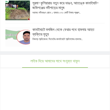
সুরমা-কুশিয়ারায় নতুন করে ভাঙন, আতঙ্কে কানাইঘাট-
জকিগঞ্জের নদীপাড়ের মানুষ
ভয়াবহ নদীভাঙন রোধে ১ হাজার ২৭৩ কোটি টাকার প্রকল্প...
কানাইঘাটে মসজিদ থেকে ফেরার পথে হামলায় আহত
ব্যক্তির মৃত্যু
নিজস্ব প্রতিবেদক: সিলেটের কানাইঘাটে প্রতিপক্ষের হামলায়...
লাইক দিয়ে আমাদের সাথে সংযুক্ত থাকুন