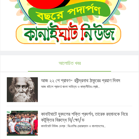
আলোচিত খবর
আজ ২২ শে শ্রাবণ- রবীন্দ্রনাথ ঠাকুরের প্রয়াণ দিবস
আজ বাইশে শ্রাবণ। বাংলা সাহিত্য ও কাব্যগীতির শ্রেষ্ঠ...
কানাইঘাটে যুবদলের শক্তি প্রদর্শন, তারেক রহমানকে নিয়ে
কটূক্তির বিরুদ্ধে বি/ক্ষো/ভ
কানাইঘাট নিউজ ডেস্ক : বিএনপির চেয়ারম্যান ও বাংলাদেশের...