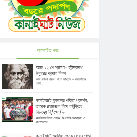
আলোচিত খবর
আজ ২২ শে শ্রাবণ- রবীন্দ্রনাথ
ঠাকুরের প্রয়াণ দিবস
আজ বাইশে শ্রাবণ। বাংলা সাহিত্য ও কাব্যগীতির
শ্রেষ্ঠ...
কানাইঘাটে যুবদলের শক্তি প্রদর্শন,
তারেক রহমানকে নিয়ে কটূক্তির
বিরুদ্ধে বি/ক্ষো/ভ
কানাইঘাট নিউজ ডেস্ক : বিএনপির চেয়ারম্যান ও
বাংলাদেশের...
কানাইঘাটে মসজিদ থেকে ফেরার পথে