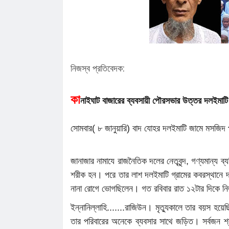
গ্রে'ফ'তার ২
রাত পোহালেই কানাইঘাটে এনসিপির পদযাত
কেন্দ্রীয় নেতারা
ধনমাইরমাটি সরকারি প্রাথমিক বিদ্যালয়ের
সভাপতি ফের হাফিজ আহমদ সুজন
কানাইঘাটে ইসলামী ব্যাংকের রেমিট্যান্স গ্র
বৈধপথে অর্থ পাঠানোর আহ্বান
তিন মাসে কানাইঘাটের ১৬ জনের অস্বাভাব
নিজস্ব প্রতিবেদক:
মৃত্যু,বাড়ছে উদ্বেগ
লোভাছড়ার জব্দকৃত পাথর চুরির হিড়িক, রাত
কা
নাইঘাট বাজারের ব্যবসায়ী পৌরসভার উত্তর দলইমাটি
আটগ্রামে পাচার
৫৫ বছরের দ্বীনি খেদমতের স্বীকৃতি, ভালো
সিক্ত মাওলানা গোলাম ওয়াহিদ
সুরমা-কুশিয়ারায় নতুন করে ভাঙন, আতঙ্ক
সোমবার( ৮ জানুয়ারি) বাদ যোহর দলইমাটি জামে মসজিদ প্
কানাইঘাট-জকিগঞ্জের নদীপাড়ের মানুষ
জানাজার নামাযে রাজনৈতিক দলের নেতৃবৃন্দ, গণ্যমান্য ব্
শরীক হন। পরে তার লাশ দলইমাটি গ্রামের কবরস্থানে দা
নানা রোগে ভোগছিলেন। গত রবিবার রাত ১২টার দিকে নি
ইন্নানিল্লাহি.......রাজিউন। মৃত্যুকালে তার বয়স হয়ে
তার পরিবারের অনেকে ব্যবসার সাথে জড়িত। সর্বজন শ