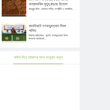
অস্বাভাবিক মৃত্যু,বাড়ছে উদ্বেগ
মাহবুবুর রশিদ: একসময় শান্তি, সম্প্রীতি ও সামাজিক...
কানাইঘাটে গণঅভ্যুত্থান দিবস
পালিত
নিজস্ব প্রতিবেদক : জুলাই গণঅভ্যুত্থান দিবস
উপলক্ষে কানাইঘাট...
লাইক দিয়ে আমাদের সাথে সংযুক্ত থাকুন