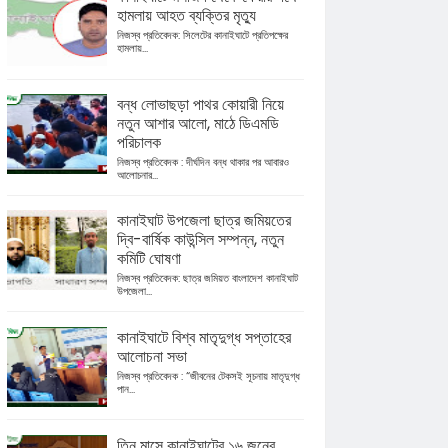
হামলায় আহত ব্যক্তির মৃত্যু
নিজস্ব প্রতিবেদক: সিলেটের কানাইঘাটে প্রতিপক্ষের
হামলায়...
বন্ধ লোভাছড়া পাথর কোয়ারী নিয়ে
নতুন আশার আলো, মাঠে ডিএমডি
পরিচালক
নিজস্ব প্রতিবেদক : দীর্ঘদিন বন্ধ থাকার পর আবারও
আলোচনার...
কানাইঘাট উপজেলা ছাত্র জমিয়তের
দ্বি-বার্ষিক কাউন্সিল সম্পন্ন, নতুন
কমিটি ঘোষণা
নিজস্ব প্রতিবেদক: ছাত্র জমিয়ত বাংলাদেশ কানাইঘাট
উপজেলা...
কানাইঘাটে বিশ্ব মাতৃদুগ্ধ সপ্তাহের
আলোচনা সভা
নিজস্ব প্রতিবেদক : “জীবনের টেকসই সূচনায় মাতৃদুগ্ধ
পান...
তিন মাসে কানাইঘাটের ১৬ জনের