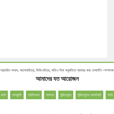
ংবাদ, আলোকচিত্র, ভিডিওচিত্র, অডিও বিনা অনুমতিতে ব্যবহার করা বেআইনি -সম্পাদক
আমাদের যত আয়োজন
 বার্তা
সংস্কৃতি
প্রতিবেদন
সাফল্য
মুক্তিযুদ্ধ
মুক্তিযুদ্ধে কানাইঘাট
ফটো 