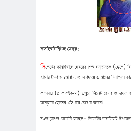
গ্রে'ফ'তার ২
রাত পোহালেই কানাইঘাটে এনসিপির পদযাত
কেন্দ্রীয় নেতারা
ধনমাইরমাটি সরকারি প্রাথমিক বিদ্যালয়ের
সভাপতি ফের হাফিজ আহমদ সুজন
কানাইঘাটে ইসলামী ব্যাংকের রেমিট্যান্স গ্র
বৈধপথে অর্থ পাঠানোর আহ্বান
তিন মাসে কানাইঘাটের ১৬ জনের অস্বাভাব
কানাইঘাট নিউজ ডেস্ক :
মৃত্যু,বাড়ছে উদ্বেগ
লোভাছড়ার জব্দকৃত পাথর চুরির হিড়িক, রাত
আটগ্রামে পাচার
কানাইঘাটের বিশিষ্ট সালিশ ব্যক্তিত্ব ওয়া
সি
লেটের কানাইঘাটে দেবরের শিশু সন্তানকে (ছেলে) বি
ইন্তেকাল
কানাইঘাটে গাছের মগডাল থেকে যুবকের ম/
হাজার টাকা জরিমানা এবং অনাদায়ে ৬ মাসের বিনাশ্রম ক
উদ্ধার
সোমবার (৪ সেপ্টেম্বর) দুপুরে সিলেট জেলা ও দায়রা
আক্তার হোসেন এই রায় ঘোষণা করেন।
দণ্ডপ্রাপ্ত আসামি হচ্ছেন- সিলেটের কানাইঘাট উপজেলার