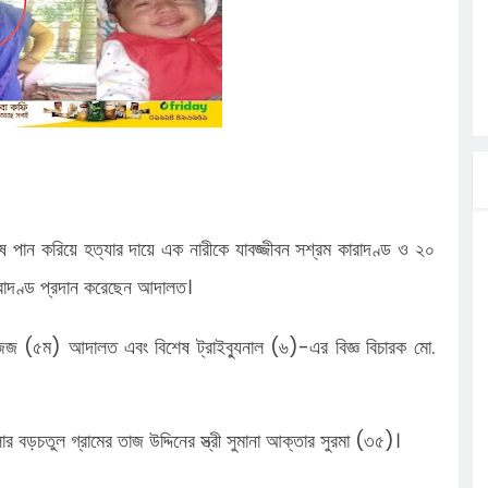
্রা, আসছেন
 এসএমসি
াহক সমাবেশ,
িক
ের আঁধারে
ছির আলীর
ষ পান করিয়ে হত্যার দায়ে এক নারীকে যাবজ্জীবন সশ্রম কারাদণ্ড ও ২০
রদে,হ
ারাদণ্ড প্রদান করেছেন আদালত।
 জজ (৫ম) আদালত এবং বিশেষ ট্রাইব্যুনাল (৬)-এর বিজ্ঞ বিচারক মো.
 বড়চতুল গ্রামের তাজ উদ্দিনের স্ত্রী সুমানা আক্তার সুরমা (৩৫)।