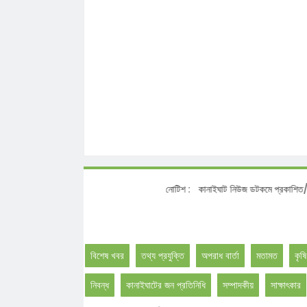
নোটিশ :
কানাইঘাট নিউজ ডটকমে প্রকাশিত/প্রচারিত স
বিশেষ খবর
তথ্য প্রযুক্তি
অপরাধ বার্তা
মতামত
কৃষি
নিবন্ধ
কানাইঘাটের জন প্রতিনিধি
সম্পাদকীয়
সাক্ষাৎকার