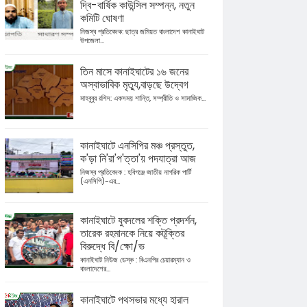
দ্বি-বার্ষিক কাউন্সিল সম্পন্ন, নতুন
কমিটি ঘোষণা
নিজস্ব প্রতিবেদক: ছাত্র জমিয়ত বাংলাদেশ কানাইঘাট
উপজেলা...
তিন মাসে কানাইঘাটের ১৬ জনের
অস্বাভাবিক মৃত্যু,বাড়ছে উদ্বেগ
মাহবুবুর রশিদ: একসময় শান্তি, সম্প্রীতি ও সামাজিক...
কানাইঘাটে এনসিপির মঞ্চ প্রস্তুত,
ক'ড়া নি'রা'প'ত্তা'য় পদযাত্রা আজ
নিজস্ব প্রতিবেদক : হবিগঞ্জে জাতীয় নাগরিক পার্টি
(এনসিপি)-এর...
কানাইঘাটে যুবদলের শক্তি প্রদর্শন,
তারেক রহমানকে নিয়ে কটূক্তির
বিরুদ্ধে বি/ক্ষো/ভ
কানাইঘাট নিউজ ডেস্ক : বিএনপির চেয়ারম্যান ও
বাংলাদেশের...
কানাইঘাটে পথসভার মধ্যে হারাল