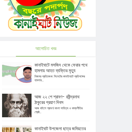
আলোচিত খবর
কানাইঘাটে মসজিদ থেকে ফেরার পথে
হামলায় আহত ব্যক্তির মৃত্যু
নিজস্ব প্রতিবেদক: সিলেটের কানাইঘাটে প্রতিপক্ষের
হামলায়...
আজ ২২ শে শ্রাবণ- রবীন্দ্রনাথ
ঠাকুরের প্রয়াণ দিবস
আজ বাইশে শ্রাবণ। বাংলা সাহিত্য ও কাব্যগীতির
শ্রেষ্ঠ...
কানাইঘাট উপজেলা ছাত্র জমিয়তের