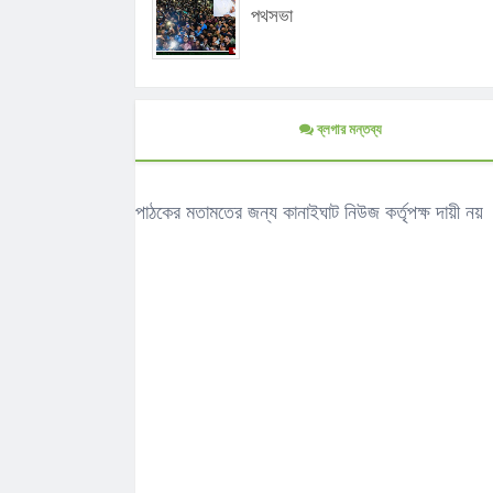
পথসভা
ব্লগার মন্তব্য
পাঠকের মতামতের জন্য কানাইঘাট নিউজ কর্তৃপক্ষ দায়ী নয়