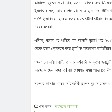
আদালত সূত্রে জানা যায়, ২০১৭ সালের ২৩ ডিসেম্
ইসলামের দেড় মাসের শিশু নাদিম আহম্মেদকে কীটনাশক খ
প্রতিহিংসাপরায়ণ হয়ে এ হত্যাকাণ্ড ঘটান। ঘটনার পর নজ
দায়ের করেন।
এদিকে, ঘটনার পর পালিয়ে যান আসামি সুরমা। পরে ২০১৮ 
থেকে তাকে গ্রেফতার করে র‍্যাপিড অ্যাকশন ব্যাটালিয়ন
মামলা চলাকালীন বাদী, তদন্ত কর্মকর্তা, ডাক্তার জবানব্
কারাদণ্ড দেন আদালত। রায় ঘোষণার সময় আদালতে উপস
মামলায় আসামি পক্ষের আইনজীবী ছিলেন নুর আহমেদ ও
খবর বিভাগঃ
প্রতিদিনের কানাইঘাট