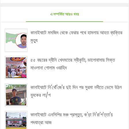
এ সম্পর্কিত আরও খবর
কানাইঘাটে মসজিদ থেকে ফেরার পথে হামলায় আহত ব্যক্তির
মৃত্যু
৫৫ বছরের দ্বীনি খেদমতের স্বীকৃতি, ভালোবাসায় সিক্ত
মাওলানা গোলাম ওয়াহিদ
কানাইঘাটে নি'খোঁ'জে'র দুই দিন পর সুরমা নদীতে ভেসে উঠল
যুবকের লা/শ
কানাইঘাটে এনসিপির মঞ্চ প্রস্তুত, ক'ড়া নি'রা'প'ত্তা'য়
পদযাত্রা আজ