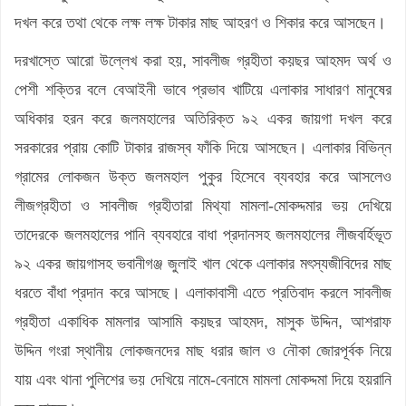
দখল করে তথা থেকে লক্ষ লক্ষ টাকার মাছ আহরণ ও শিকার করে আসছেন।
দরখাস্তে আরো উল্লেখ করা হয়, সাবলীজ গ্রহীতা কয়ছর আহমদ অর্থ ও
পেশী শক্তির বলে বেআইনী ভাবে প্রভাব খাটিয়ে এলাকার সাধারণ মানুষের
অধিকার হরন করে জলমহালের অতিরিক্ত ৯২ একর জায়গা দখল করে
সরকারের প্রায় কোটি টাকার রাজস্ব ফাঁকি দিয়ে আসছেন। এলাকার বিভিন্ন
গ্রামের লোকজন উক্ত জলমহাল পুকুর হিসেবে ব্যবহার করে আসলেও
লীজগ্রহীতা ও সাবলীজ গ্রহীতারা মিথ্যা মামলা-মোকদ্দমার ভয় দেখিয়ে
তাদেরকে জলমহালের পানি ব্যবহারে বাধা প্রদানসহ জলমহালের লীজবর্হিভূত
৯২ একর জায়গাসহ ভবানীগঞ্জ জুলাই খাল থেকে এলাকার মৎস্যজীবিদের মাছ
ধরতে বাঁধা প্রদান করে আসছে। এলাকাবাসী এতে প্রতিবাদ করলে সাবলীজ
গ্রহীতা একাধিক মামলার আসামি কয়ছর আহমদ, মাসুক উদ্দিন, আশরাফ
উদ্দিন গংরা স্থানীয় লোকজনদের মাছ ধরার জাল ও নৌকা জোরপূর্বক নিয়ে
যায় এবং থানা পুলিশের ভয় দেখিয়ে নামে-বেনামে মামলা মোকদ্দমা দিয়ে হয়রানি