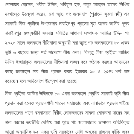
দেলোয়ার হোসেন, শরীফ উদ্দিন, শরিফুল হক, বাবুল আহমদ তাদের লিখিত
দরখাস্তে উল্লেখ করেন, মরা আন্দু গাং জলমহাল (পুরাতন সুরমা নদী) এর
সরকারি লীজ গ্রহীতা উপজেলার নারাইনপুর গ্রামের মৃত আতর আলীর পুত্র
নারাইনপুর মৎস্যজীবি সমবায় সমিতির সাধারণ সম্পাদক আজির উদ্দিন গং
২০২০ সালে জলমহাল নীতিমালা অনুযায়ী মরা আন্দু গাং জলমহালের ৮০ একর
ভূমি ৬ বছরের জন্য শর্ত সাপেক্ষে লীজ নেন। কিন্তু লীজ গ্রহীতা আজির
উদ্দিন ইজারাকৃত জলমহালের নীতিমালা লঙ্ঘন করে জনৈক কয়ছর আহমদের
কাছে জলমহাল সাব লীজ প্রদান করায় ইজারার ১০ ও ২৫নং শর্ত ভঙ্গ
করেছেন বলে অভিযোগে উল্লেখ করা হয়েছে।
লীজ গ্রহীতা আজির উদ্দিনকে ৮০ একর জলমহাল শ্রেণির সরকারি ভূমি লীজ
প্রদান করা হলেও প্রভাবশালী গংদের সহায়তায় এবং নানাভাবে প্রভাব খাটিয়ে
জলমহালের পাশে বসবাসরত নিরীহ লোকজনদের মামলা মোকদ্দমা দায়ের সহ
নানা ধরনের ভয়ভীতি দেখিয়ে মরা আন্দু গাং জলমহালের ভাসমান অতিরিক্ত
আরো অনুমানিক ৯২ একর ভূমি সরকারের মোটা অংকের রাজস্ব ফাঁকি জবর