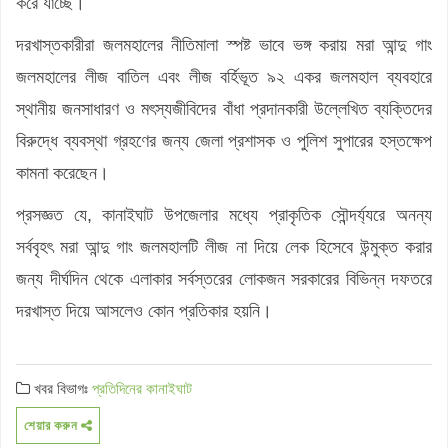
করে যাচ্ছে।
দরখাস্তকারীরা জলমহালের নীতিমালা স্পষ্ট ভাবে ভঙ্গ করায় মরা আন্দু গাং
জলমহালের লীজ বাতিল এবং লীজ বর্হিভূত ৯২ একর জলমহাল ব্যবহারে
স্থানীয় জনসাধারণ ও মৎস্যজীবিদের বাঁধা প্রদানকারী উল্লেখিত ব্যক্তিদের
বিরুদ্ধে ব্যবস্থা গ্রহণের জন্য জেলা প্রশাসক ও পুলিশ সুপারের হস্তক্ষেপ
কামনা করেছেন।
প্রসজ্ঞত যে, কানাইঘাট উপজেলার মধ্যে প্রাকৃতিক সৌন্দর্য্যরে অনন্য
সর্ববৃহৎ মরা আন্দু গাং জলমহালটি লীজ না দিয়ে লেক হিসেবে উন্মুক্ত করার
জন্য দীর্ঘদিন থেকে এলাকার সর্বস্তরের লোকজন সরকারের বিভিন্ন দফতরে
দরখাস্ত দিয়ে আসলেও কোন প্রতিকার হয়নি।
খবর বিভাগঃ
প্রতিদিনের কানাইঘাট
শেয়ার করুন