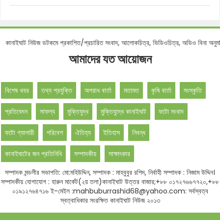
নোটিশ :
কানাইঘাট নিউজ ডটকমে প্রকাশিত/প্রচারিত সংবাদ, আলোকচিত্র, ভিডিওচিত্র, অডিও বিন
আমাদের যত আয়োজন
বিশেষ খবর
তথ্য প্রযুক্তি
অপরাধ বার্তা
মতামত
কৃষি বার্তা
সংস্কৃতি
প্রতিবেদন
সাফল্য
মুক্তিযুদ্ধ
মুক্তিযুদ্ধে কানাইঘাট
ফটো সংবাদ
ফটো গ্যালারী
পরিবেশ
ঐতিহ্য
ইতিহাস
নিবন্ধ
কানাইঘাটের জন প্রতিনিধি
সম্পাদকীয়
সাক্ষাৎকার
সম্পাদক মন্ডলীর সভাপতি: মো:মহিউদ্দিন, সম্পাদক : মাহবুবুর রশিদ, নির্বাহী সম্পাদক : নিজাম উদ্দিন।
সম্পাদকীয় যোগাযোগ : হারুন মার্কেট(২য় তলা)কানাইঘাট উত্তর বাজার;+৮৮ ০১৭২৭৬৬৭৭২০,+৮৮
০১৯১২৭৬৪৭১৬ ই-মেইল :mahbuburrashid68@yahoo.com: সর্বস্বত্ব
স্বত্বাধিকার সংরক্ষিত কানাইঘাট নিউজ ২০১৩