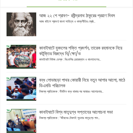
আজ ২২ শে শ্রাবণ- রবীন্দ্রনাথ ঠাকুরের প্রয়াণ দিবস
আজ বাইশে শ্রাবণ। বাংলা সাহিত্য ও কাব্যগীতির শ্রেষ্ঠ...
কানাইঘাটে যুবদলের শক্তি প্রদর্শন, তারেক রহমানকে নিয়ে
কটূক্তির বিরুদ্ধে বি/ক্ষো/ভ
কানাইঘাট নিউজ ডেস্ক : বিএনপির চেয়ারম্যান ও বাংলাদেশের...
বন্ধ লোভাছড়া পাথর কোয়ারী নিয়ে নতুন আশার আলো, মাঠে
ডিএমডি পরিচালক
নিজস্ব প্রতিবেদক : দীর্ঘদিন বন্ধ থাকার পর আবারও আলোচনার...
কানাইঘাটে বিশ্ব মাতৃদুগ্ধ সপ্তাহের আলোচনা সভা
নিজস্ব প্রতিবেদক : “জীবনের টেকসই সূচনায় মাতৃদুগ্ধ পান...