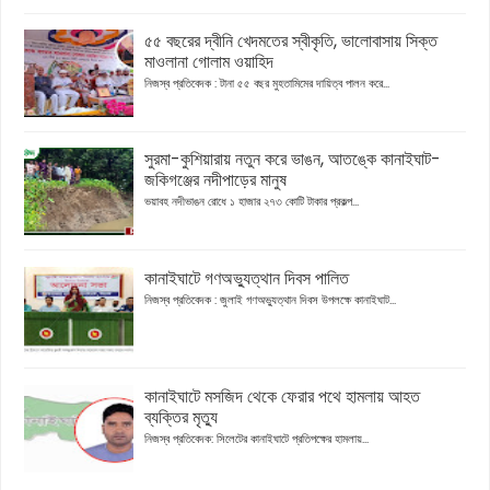
৫৫ বছরের দ্বীনি খেদমতের স্বীকৃতি, ভালোবাসায় সিক্ত
মাওলানা গোলাম ওয়াহিদ
নিজস্ব প্রতিবেদক : টানা ৫৫ বছর মুহতামিমের দায়িত্ব পালন করে...
সুরমা-কুশিয়ারায় নতুন করে ভাঙন, আতঙ্কে কানাইঘাট-
জকিগঞ্জের নদীপাড়ের মানুষ
ভয়াবহ নদীভাঙন রোধে ১ হাজার ২৭৩ কোটি টাকার প্রকল্প...
কানাইঘাটে গণঅভ্যুত্থান দিবস পালিত
নিজস্ব প্রতিবেদক : জুলাই গণঅভ্যুত্থান দিবস উপলক্ষে কানাইঘাট...
কানাইঘাটে মসজিদ থেকে ফেরার পথে হামলায় আহত
ব্যক্তির মৃত্যু
নিজস্ব প্রতিবেদক: সিলেটের কানাইঘাটে প্রতিপক্ষের হামলায়...