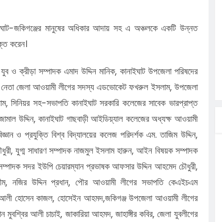
াইঘাট-জকিগঞ্জের মানুষের অধিকার আদায় সহ এ অঞ্চলকে একটি উন্নত
ক্ত করেন।
ব ও ক্রীড়া সম্পাদক এমাদ উদ্দিন মানিক, কানাইঘাট উপজেলা পরিষদের
সেবকলীগ নেতা জেলা আওয়ামী লীগের সদস্য এডভোকেট ফখরুল ইসলাম, উপজেলা
লাম, সিনিয়র সহ-সভাপতি কানাইঘাট সরকারি কলেজের সাবেক ভারপ্রাপ্ত
 জামাল উদ্দিন, কানাইঘাট গাছবাড়ী আইডিয়্যাল কলেজের অধ্যক্ষ আওয়ামী
্ঞান ও প্রযুক্তি বিশ্ব বিদ্যালয়ের কলেজ পরিদর্শক এম. তাজিম উদ্দিন,
ী, যুগ্ম সাধারণ সম্পাদক নাজমুল ইসলাম হারুন, আইন বিষয়ক সম্পাদক
 সম্পাদক সদর ইউপি চেয়ারম্যান প্রভাষক আফসার উদ্দিন আহমেদ চৌধুরী,
শামীম, নজির উদ্দিন প্রধান, পৌর আওয়ামী লীগের সভাপতি কেএইচএম
যান আলী হোসেন কাজল, হোসেইন আহমদ,জকিগঞ্জ উপজেলা আওয়ামী লীগের
ন মুবশ্বির আলী চাচাই, জাকারিয়া আহমদ, জাহাঙ্গীর কবির, জেলা যুবলীগের