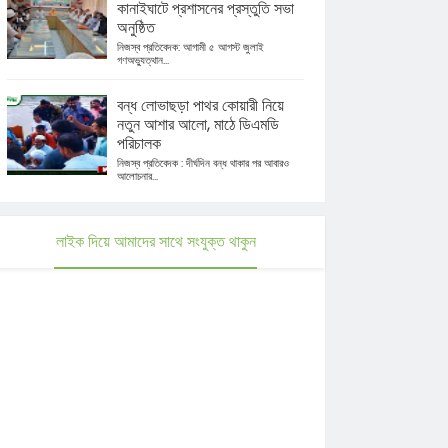
কানাইঘাটে প্রশাসনের প্রস্তুতি সভা
অনুষ্ঠিত
নিজস্ব প্রতিবেদক: আগামী ৫ আগস্ট জুলাই
গণঅভ্যুত্থান...
বন্ধ লোভাছড়া পাথর কোয়ারী নিয়ে
নতুন আশার আলো, মাঠে ডিএমডি
পরিচালক
নিজস্ব প্রতিবেদক : দীর্ঘদিন বন্ধ থাকার পর আবারও
আলোচনার...
লাইক দিয়ে আমাদের সাথে সংযুক্ত থাকুন