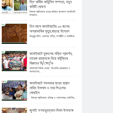
দ্বি-বার্ষিক কাউন্সিল সম্পন্ন, নতুন
কমিটি ঘোষণা
নিজস্ব প্রতিবেদক: ছাত্র জমিয়ত বাংলাদেশ কানাইঘাট
উপজেলা...
তিন মাসে কানাইঘাটের ১৬ জনের
অস্বাভাবিক মৃত্যু,বাড়ছে উদ্বেগ
মাহবুবুর রশিদ: একসময় শান্তি, সম্প্রীতি ও সামাজিক...
কানাইঘাটে যুবদলের শক্তি প্রদর্শন,
তারেক রহমানকে নিয়ে কটূক্তির
বিরুদ্ধে বি/ক্ষো/ভ
কানাইঘাট নিউজ ডেস্ক : বিএনপির চেয়ারম্যান ও
বাংলাদেশের...
কানাইঘাটে পথসভার মধ্যে হারাল
নাহিদ ইসলাম ও তার পিএসের
মোবাইল
নিজস্ব প্রতিবেদক: হবিগঞ্জ ও গোলাপগঞ্জে এনসিপির...
জুলাই গণঅভ্যুত্থান দিবস উপলক্ষে