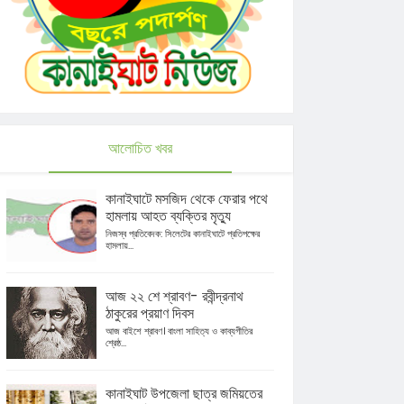
আলোচিত খবর
কানাইঘাটে মসজিদ থেকে ফেরার পথে
হামলায় আহত ব্যক্তির মৃত্যু
নিজস্ব প্রতিবেদক: সিলেটের কানাইঘাটে প্রতিপক্ষের
হামলায়...
আজ ২২ শে শ্রাবণ- রবীন্দ্রনাথ
ঠাকুরের প্রয়াণ দিবস
আজ বাইশে শ্রাবণ। বাংলা সাহিত্য ও কাব্যগীতির
শ্রেষ্ঠ...
কানাইঘাট উপজেলা ছাত্র জমিয়তের