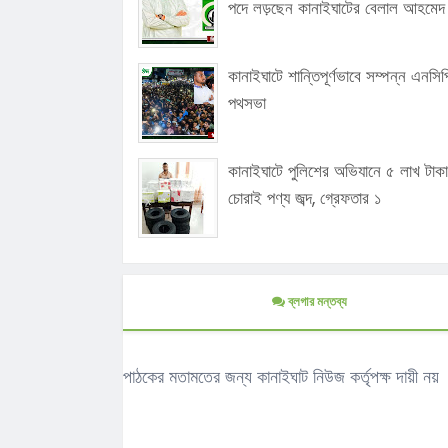
পদে লড়ছেন কানাইঘাটের বেলাল আহমেদ
কানাইঘাটে শান্তিপূর্ণভাবে সম্পন্ন এনসিপ
পথসভা
কানাইঘাটে পুলিশের অভিযানে ৫ লাখ টাক
চোরাই পণ্য জব্দ, গ্রেফতার ১
ব্লগার মন্তব্য
পাঠকের মতামতের জন্য কানাইঘাট নিউজ কর্তৃপক্ষ দায়ী নয়