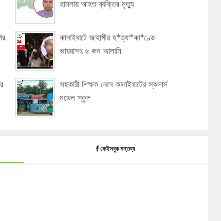
হামলায় আহত ব্যক্তির মৃত্যু
ির
কানাইঘাটে জাহাঙ্গীর হ*ত্যা*কা*ণ্ডে
ভায়রাসহ ৬ জন আসামি
ার
সহকারী শিক্ষক নেবে কানাইঘাটের স্কলার্স
মডেল স্কুল
ফেইসবুক মন্তব্য