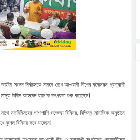
্রা, আসছেন
 এসএমসি
াহক সমাবেশ,
িক
ের আঁধারে
বাসায়
ে
াতীয় সংসদ নির্বাচনকে সামনে রেখে আওয়ামী লীগের মনোনয়ন প্রত্যাশী
 মাসুক উদ্দিন আহমেদ ব্যাপক তৎপরতা শুরু করেছেন।
সাথে মতবিনিময়ের পাশাপাশি শুভেচ্ছা বিনিময়, বিভিন্ন সামাজিক অনুষ্ঠানে
েখে কুশল বিনিময় করে যাচ্ছেন।
নভর কানাইঘাট উপজেলা আওয়ামী লীগ ও সহযোগী সংগঠনের নেতাকর্মীদের