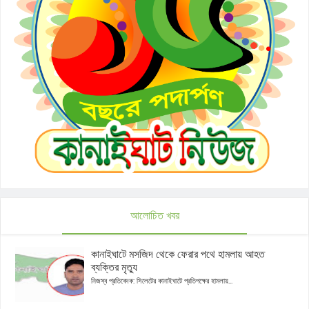
আলোচিত খবর
কানাইঘাটে মসজিদ থেকে ফেরার পথে হামলায় আহত
ব্যক্তির মৃত্যু
নিজস্ব প্রতিবেদক: সিলেটের কানাইঘাটে প্রতিপক্ষের হামলায়...