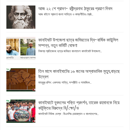
আজ ২২ শে শ্রাবণ- রবীন্দ্রনাথ ঠাকুরের প্রয়াণ দিবস
আজ বাইশে শ্রাবণ। বাংলা সাহিত্য ও কাব্যগীতির শ্রেষ্ঠ...
কানাইঘাট উপজেলা ছাত্র জমিয়তের দ্বি-বার্ষিক কাউন্সিল
সম্পন্ন, নতুন কমিটি ঘোষণা
নিজস্ব প্রতিবেদক: ছাত্র জমিয়ত বাংলাদেশ কানাইঘাট উপজেলা...
তিন মাসে কানাইঘাটের ১৬ জনের অস্বাভাবিক মৃত্যু,বাড়ছে
উদ্বেগ
মাহবুবুর রশিদ: একসময় শান্তি, সম্প্রীতি ও সামাজিক...
কানাইঘাটে যুবদলের শক্তি প্রদর্শন, তারেক রহমানকে নিয়ে
কটূক্তির বিরুদ্ধে বি/ক্ষো/ভ
কানাইঘাট নিউজ ডেস্ক : বিএনপির চেয়ারম্যান ও বাংলাদেশের...