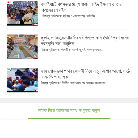
কানাইঘাটে পথসভার মধ্যে হারাল নাহিদ ইসলাম ও তার
পিএসের মোবাইল
নিজস্ব প্রতিবেদক: হবিগঞ্জ ও গোলাপগঞ্জে এনসিপির...
জুলাই গণঅভ্যুত্থান দিবস উপলক্ষে কানাইঘাটে প্রশাসনের
প্রস্তুতি সভা অনুষ্ঠিত
নিজস্ব প্রতিবেদক: আগামী ৫ আগস্ট জুলাই গণঅভ্যুত্থান...
বন্ধ লোভাছড়া পাথর কোয়ারী নিয়ে নতুন আশার আলো, মাঠে
ডিএমডি পরিচালক
নিজস্ব প্রতিবেদক : দীর্ঘদিন বন্ধ থাকার পর আবারও আলোচনার...
লাইক দিয়ে আমাদের সাথে সংযুক্ত থাকুন