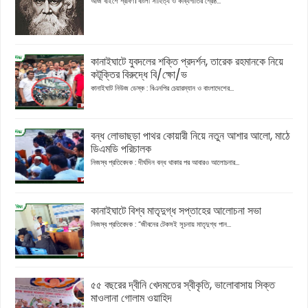
আজ বাইশে শ্রাবণ। বাংলা সাহিত্য ও কাব্যগীতির শ্রেষ্ঠ...
কানাইঘাটে যুবদলের শক্তি প্রদর্শন, তারেক রহমানকে নিয়ে
কটূক্তির বিরুদ্ধে বি/ক্ষো/ভ
কানাইঘাট নিউজ ডেস্ক : বিএনপির চেয়ারম্যান ও বাংলাদেশের...
বন্ধ লোভাছড়া পাথর কোয়ারী নিয়ে নতুন আশার আলো, মাঠে
ডিএমডি পরিচালক
নিজস্ব প্রতিবেদক : দীর্ঘদিন বন্ধ থাকার পর আবারও আলোচনার...
কানাইঘাটে বিশ্ব মাতৃদুগ্ধ সপ্তাহের আলোচনা সভা
নিজস্ব প্রতিবেদক : “জীবনের টেকসই সূচনায় মাতৃদুগ্ধ পান...
৫৫ বছরের দ্বীনি খেদমতের স্বীকৃতি, ভালোবাসায় সিক্ত
মাওলানা গোলাম ওয়াহিদ