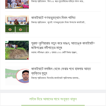
নিজস্ব প্রতিবেদক : টানা ৫৫ বছর মুহতামিমের দায়িত্ব পালন করে...
কানাইঘাটে গণঅভ্যুত্থান দিবস পালিত
নিজস্ব প্রতিবেদক : জুলাই গণঅভ্যুত্থান দিবস উপলক্ষে কানাইঘাট...
সুরমা-কুশিয়ারায় নতুন করে ভাঙন, আতঙ্কে কানাইঘাট-
জকিগঞ্জের নদীপাড়ের মানুষ
ভয়াবহ নদীভাঙন রোধে ১ হাজার ২৭৩ কোটি টাকার প্রকল্প...
কানাইঘাটে মসজিদ থেকে ফেরার পথে হামলায় আহত
ব্যক্তির মৃত্যু
নিজস্ব প্রতিবেদক: সিলেটের কানাইঘাটে প্রতিপক্ষের হামলায়...
লাইক দিয়ে আমাদের সাথে সংযুক্ত থাকুন