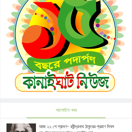
আলোচিত খবর
আজ ২২ শে শ্রাবণ- রবীন্দ্রনাথ ঠাকুরের প্রয়াণ দিবস