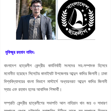
মুফিজুর রহমান নাহিদ:
বাংলাদেশ ছাত্রলীগ কেন্দ্রীয় কার্যনির্বাহী সংসদের সহ-সম্পাদক হিসেবে
মনোনীত হয়েছেন সিলেটের কানাইঘাট উপজেলার আব্দুল কাদির জিলানী। ঢাকা
বিশ্ববিদ্যালয়ের বাংলা বিভাগে মাস্টার্সে অধ্যয়নরত আব্দুল কাদির জিলানী
স্যার এফ রহমান হলের আবাসিক শিক্ষার্থী।
সম্প্রতি কেন্দ্রীয় ছাত্রলীগের সভাপতি আল নাহিয়ান খান জয় ও সাধারণ
সম্পাদক লেখক ভট্টাচার্য্য স্বাক্ষরিত চিঠিতে তাকে সহ-সম্পাদক হিসেবে