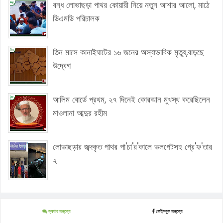
বন্ধ লোভাছড়া পাথর কোয়ারী নিয়ে নতুন আশার আলো, মাঠে
ডিএমডি পরিচালক
তিন মাসে কানাইঘাটের ১৬ জনের অস্বাভাবিক মৃত্যু,বাড়ছে
উদ্বেগ
আলিম বোর্ডে প্রথম, ২৭ দিনেই কোরআন মুখস্থ করেছিলেন
মাওলানা আব্দুর রহীম
লোভাছড়ার জব্দকৃত পাথর পা'চা'র'কালে ভলগেটসহ গ্রে'ফ'তার
২
ব্লগার মন্তব্য
ফেইসবুক মন্তব্য