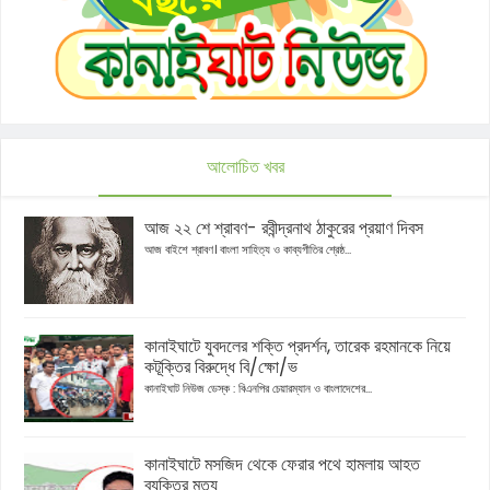
আলোচিত খবর
আজ ২২ শে শ্রাবণ- রবীন্দ্রনাথ ঠাকুরের প্রয়াণ দিবস
আজ বাইশে শ্রাবণ। বাংলা সাহিত্য ও কাব্যগীতির শ্রেষ্ঠ...
কানাইঘাটে যুবদলের শক্তি প্রদর্শন, তারেক রহমানকে নিয়ে
কটূক্তির বিরুদ্ধে বি/ক্ষো/ভ
কানাইঘাট নিউজ ডেস্ক : বিএনপির চেয়ারম্যান ও বাংলাদেশের...
কানাইঘাটে মসজিদ থেকে ফেরার পথে হামলায় আহত
ব্যক্তির মৃত্যু