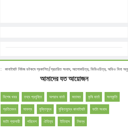
নোটিশ :
কানাইঘাট নিউজ ডটকমে প্রকাশিত/প্রচারিত সংবাদ, আলোকচিত্র, ভিডিওচিত্র, অডিও বিন
আমাদের যত আয়োজন
বিশেষ খবর
তথ্য প্রযুক্তি
অপরাধ বার্তা
মতামত
কৃষি বার্তা
সংস্কৃতি
প্রতিবেদন
সাফল্য
মুক্তিযুদ্ধ
মুক্তিযুদ্ধে কানাইঘাট
ফটো সংবাদ
ফটো গ্যালারী
পরিবেশ
ঐতিহ্য
ইতিহাস
নিবন্ধ