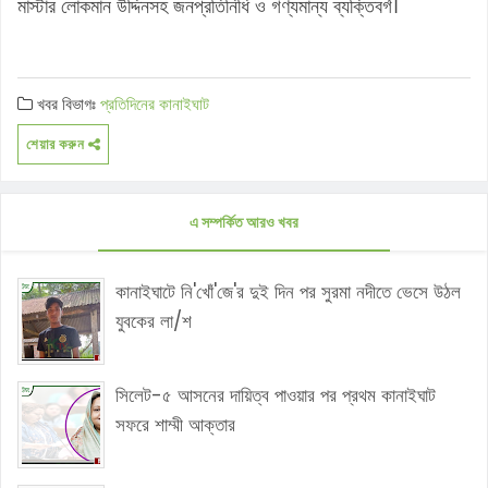
মাস্টার লোকমান উদ্দিনসহ জনপ্রতিনিধি ও গণ্যমান্য ব্যক্তিবর্গ।
খবর বিভাগঃ
প্রতিদিনের কানাইঘাট
শেয়ার করুন
এ সম্পর্কিত আরও খবর
কানাইঘাটে নি'খোঁ'জে'র দুই দিন পর সুরমা নদীতে ভেসে উঠল
যুবকের লা/শ
সিলেট-৫ আসনের দায়িত্ব পাওয়ার পর প্রথম কানাইঘাট
সফরে শাম্মী আক্তার