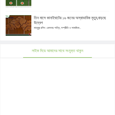
তিন মাসে কানাইঘাটের ১৬ জনের অস্বাভাবিক মৃত্যু,বাড়ছে
উদ্বেগ
মাহবুবুর রশিদ: একসময় শান্তি, সম্প্রীতি ও সামাজিক...
লাইক দিয়ে আমাদের সাথে সংযুক্ত থাকুন