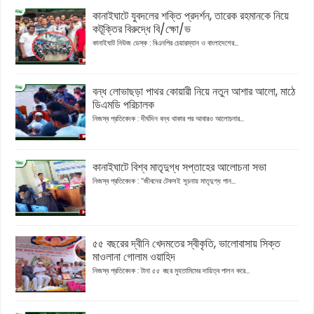
কানাইঘাটে যুবদলের শক্তি প্রদর্শন, তারেক রহমানকে নিয়ে
কটূক্তির বিরুদ্ধে বি/ক্ষো/ভ
কানাইঘাট নিউজ ডেস্ক : বিএনপির চেয়ারম্যান ও বাংলাদেশের...
বন্ধ লোভাছড়া পাথর কোয়ারী নিয়ে নতুন আশার আলো, মাঠে
ডিএমডি পরিচালক
নিজস্ব প্রতিবেদক : দীর্ঘদিন বন্ধ থাকার পর আবারও আলোচনার...
কানাইঘাটে বিশ্ব মাতৃদুগ্ধ সপ্তাহের আলোচনা সভা
নিজস্ব প্রতিবেদক : “জীবনের টেকসই সূচনায় মাতৃদুগ্ধ পান...
৫৫ বছরের দ্বীনি খেদমতের স্বীকৃতি, ভালোবাসায় সিক্ত
মাওলানা গোলাম ওয়াহিদ
নিজস্ব প্রতিবেদক : টানা ৫৫ বছর মুহতামিমের দায়িত্ব পালন করে...