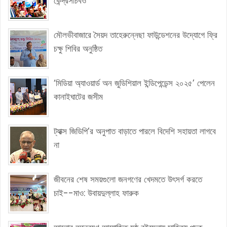
কেন্দ্রসচিবও'
মৌলভীবাজারে সৈয়দ তাহেরুন্নেছা ফাউন্ডেশনের উদ্যোগে ফ্রি
চক্ষু শিবির অনুষ্ঠিত
‘মিডিয়া অ্যাওয়ার্ড অন জুডিশিয়াল ইন্ডিপেন্ডেন্স ২০২৫’ পেলেন
কানাইঘাটের জসীম
ট্যাক্স জিডিপি’র অনুপাত বাড়াতে পারলে বিদেশি সহায়তা লাগবে
না
জীবনের শেষ সময়গুলো জনগণের খেদমতে উৎসর্গ করতে
চাই--মাও: উবায়দুল্লাহ ফারুক