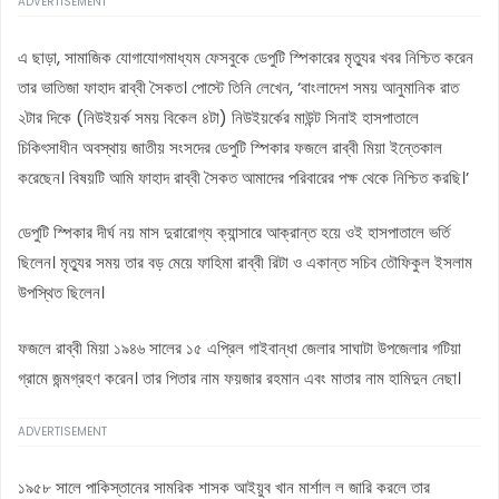
ADVERTISEMENT
এ ছাড়া, সামাজিক যোগাযোগমাধ্যম ফেসবুকে ডেপুটি স্পিকারের মৃত্যুর খবর নিশ্চিত করেন
তার ভাতিজা ফাহাদ রাব্বী সৈকত। পোস্টে তিনি লেখেন, ‘বাংলাদেশ সময় আনুমানিক রাত
২টার দিকে (নিউইয়র্ক সময় বিকেল ৪টা) নিউইয়র্কের মাউন্ট সিনাই হাসপাতালে
চিকিৎসাধীন অবস্থায় জাতীয় সংসদের ডেপুটি স্পিকার ফজলে রাব্বী মিয়া ইন্তেকাল
করেছেন। বিষয়টি আমি ফাহাদ রাব্বী সৈকত আমাদের পরিবারের পক্ষ থেকে নিশ্চিত করছি।’
ডেপুটি স্পিকার দীর্ঘ নয় মাস দুরারোগ্য ক্যান্সারে আক্রান্ত হয়ে ওই হাসপাতালে ভর্তি
ছিলেন। মৃত্যুর সময় তার বড় মেয়ে ফাহিমা রাব্বী রিটা ও একান্ত সচিব তৌফিকুল ইসলাম
উপস্থিত ছিলেন।
ফজলে রাব্বী মিয়া ১৯৪৬ সালের ১৫ এপ্রিল গাইবান্ধা জেলার সাঘাটা উপজেলার গটিয়া
গ্রামে জন্মগ্রহণ করেন। তার পিতার নাম ফয়জার রহমান এবং মাতার নাম হামিদুন নেছা।
ADVERTISEMENT
১৯৫৮ সালে পাকিস্তানের সামরিক শাসক আইয়ুব খান মার্শাল ল জারি করলে তার