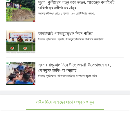
সুরমা-কুশিয়ারায় নতুন করে ভাঙন, আতঙ্কে কানাইঘাট-
জকিগঞ্জের নদীপাড়ের মানুষ
ভয়াবহ নদীভাঙন রোধে ১ হাজার ২৭৩ কোটি টাকার প্রকল্প...
কানাইঘাটে গণঅভ্যুত্থান দিবস পালিত
নিজস্ব প্রতিবেদক : জুলাই গণঅভ্যুত্থান দিবস উপলক্ষে কানাইঘাট...
সুরমার বালুমহাল নিয়ে উ'ত্তেজনা! উত্তোলনে বাধা,
ফেসবুকে হুমকি-অপপ্রচার
নিজস্ব প্রতিবেদক : সিলেটের জকিগঞ্জ উপজেলার সুরমা নদীর...
লাইক দিয়ে আমাদের সাথে সংযুক্ত থাকুন