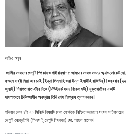
অডিও শুনুন
জাতীয় সংসদের ডেপুটি স্পিকার ও গাইবান্ধা-৫ আসনের সংসদ সদস্য অ্যাডভোকেট মো.
ফজলে রাব্বী মিয়া আর নেই (ইন্না লিল্লাহি ওয়া ইন্না ইলাইহি রাজিউন)। শুক্রবার (২২
জুলাই) দিবাগত রাত ২টার দিকে (নিউইয়র্ক সময় বিকেল ৪টা) যুক্তরাষ্ট্রের একটি
হাসপাতালে চিকিৎসাধীন অবস্থায় তিনি শেষ নিঃশ্বাস ত্যাগ করেন।
শনিবার ভোর ৪টা ২০ মিনিটে বিষয়টি ঢাকা পোস্টকে নিশ্চিত করেছেন সংসদ সচিবালয়ের
ডেপুটি সেক্রেটারি (পিএস টু ডেপুটি স্পিকার) মো. আব্দুল মালেক।