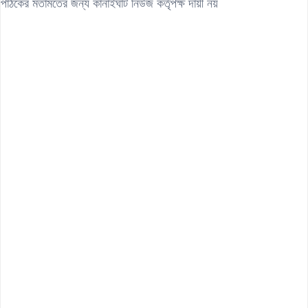
পাঠকের মতামতের জন্য কানাইঘাট নিউজ কর্তৃপক্ষ দায়ী নয়