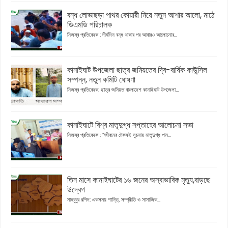
বন্ধ লোভাছড়া পাথর কোয়ারী নিয়ে নতুন আশার আলো, মাঠে
ডিএমডি পরিচালক
নিজস্ব প্রতিবেদক : দীর্ঘদিন বন্ধ থাকার পর আবারও আলোচনার...
কানাইঘাট উপজেলা ছাত্র জমিয়তের দ্বি-বার্ষিক কাউন্সিল
সম্পন্ন, নতুন কমিটি ঘোষণা
নিজস্ব প্রতিবেদক: ছাত্র জমিয়ত বাংলাদেশ কানাইঘাট উপজেলা...
কানাইঘাটে বিশ্ব মাতৃদুগ্ধ সপ্তাহের আলোচনা সভা
নিজস্ব প্রতিবেদক : “জীবনের টেকসই সূচনায় মাতৃদুগ্ধ পান...
তিন মাসে কানাইঘাটের ১৬ জনের অস্বাভাবিক মৃত্যু,বাড়ছে
উদ্বেগ
মাহবুবুর রশিদ: একসময় শান্তি, সম্প্রীতি ও সামাজিক...