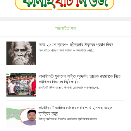
আলোচিত খবর
আজ ২২ শে শ্রাবণ- রবীন্দ্রনাথ ঠাকুরের প্রয়াণ দিবস
আজ বাইশে শ্রাবণ। বাংলা সাহিত্য ও কাব্যগীতির শ্রেষ্ঠ...
কানাইঘাটে যুবদলের শক্তি প্রদর্শন, তারেক রহমানকে নিয়ে
কটূক্তির বিরুদ্ধে বি/ক্ষো/ভ
কানাইঘাট নিউজ ডেস্ক : বিএনপির চেয়ারম্যান ও বাংলাদেশের...
কানাইঘাটে মসজিদ থেকে ফেরার পথে হামলায় আহত
ব্যক্তির মৃত্যু
নিজস্ব প্রতিবেদক: সিলেটের কানাইঘাটে প্রতিপক্ষের হামলায়...