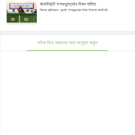
কানাইঘাটে গণঅভ্যুত্থান দিবস পালিত
নিজস্ব প্রতিবেদক : জুলাই গণঅভ্যুত্থান দিবস উপলক্ষে কানাইঘাট...
লাইক দিয়ে আমাদের সাথে সংযুক্ত থাকুন