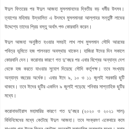
ঈদুল ফিতরের পর ঈদুল আজহা মুসলমানদের দ্বিতীয় বড় ধর্মীয় উৎসব।
ত্যাগের মহিমায় উদ্ভাসিত এ উৎসবে মুসলমানরা আল্লাহর সন্তুষ্টি লাভের
উদ্দেশ্যে তাদের প্রিয় বস্তু অর্থাৎ পশু কোরবানি করেন।
ঈদুল আজহা অনুষ্ঠিত হওয়ার সময়ই লাখ লাখ মুসলমান সৌদি আরবের
পবিত্র ভূমিতে হজ পালনরত অবস্থায় থাকেন। হাজিরা ঈদের দিন সকালে
কোরবানি দেন। করোনার কারণে গত দু’বছর পর এবার বিশ্বের অন্যান্য দেশ
থেকে হজ করতে যাওয়ার সুযোগ দিয়েছে সৌদি কর্তৃপক্ষ। তবে সংখ্যায়
অন্যান্য বছরের অর্ধেক। এবার ঈদে ৯, ১০ ও ১১ জুলাই সরকারি ছুটি
থাকবে। তবে ঈদের ছুটির একদিন ৯ জুলাই পড়েছে শনিবার সাপ্তাহিক ছুটির
মধ্যে।
করোনাভাইরাস মহামারির কারণে গত দু’বছর (২০২০ ও ২০২১ সাল)
বিধিনিষেধের মধ্যে কেটেছে ঈদুল আজহা। তবে সংক্রমণ একেবারে কমে
যাওয়ায় গত ঈদুল ফিতর কেটেছে অনেকটা স্বাভাবিক অবস্থার মধ্যে। সবার