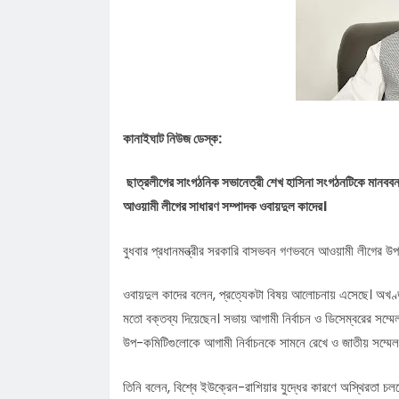
নি'রা'প'ত্তা'য় পদযাত্রা আজ
কানাইঘাটের নতুন ইউএনও’র যোগদান, দায়ি
চাইলেন সবার সহযোগিতা
লোভাছড়ার জব্দকৃত পাথর পা'চা'র'কালে ভ
গ্রে'ফ'তার ২
রাত পোহালেই কানাইঘাটে এনসিপির পদযাত
কেন্দ্রীয় নেতারা
ধনমাইরমাটি সরকারি প্রাথমিক বিদ্যালয়ের
কানাইঘাট নিউজ ডেস্ক:
সভাপতি ফের হাফিজ আহমদ সুজন
কানাইঘাটে ইসলামী ব্যাংকের রেমিট্যান্স গ্র
বৈধপথে অর্থ পাঠানোর আহ্বান
তিন মাসে কানাইঘাটের ১৬ জনের অস্বাভাব
ছাত্রলীগের সাংগঠনিক সভানেত্রী শেখ হাসিনা সংগঠনটিকে মানববন্ধন
আওয়ামী লীগের সাধারণ সম্পাদক ওবায়দুল কাদের।
মৃত্যু,বাড়ছে উদ্বেগ
লোভাছড়ার জব্দকৃত পাথর চুরির হিড়িক, রাত
আটগ্রামে পাচার
বুধবার প্রধানমন্ত্রীর সরকারি বাসভবন গণভবনে আওয়ামী লীগের উ
ওবায়দুল কাদের বলেন, প্রত্যেকটা বিষয় আলোচনায় এসেছে। অখণ্ড
মতো বক্তব্য দিয়েছেন। সভায় আগামী নির্বাচন ও ডিসেম্বরের সম্ম
উপ-কমিটিগুলোকে আগামী নির্বাচনকে সামনে রেখে ও জাতীয় সম্মেলন
তিনি বলেন, বিশ্বে ইউক্রেন-রাশিয়ার যুদ্ধের কারণে অস্থিরতা চলছ