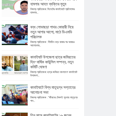
হামলায় আহত ব্যক্তির মৃত্যু
নিজস্ব প্রতিবেদক: সিলেটের কানাইঘাটে প্রতিপক্ষের
হামলায়...
বন্ধ লোভাছড়া পাথর কোয়ারী নিয়ে
নতুন আশার আলো, মাঠে ডিএমডি
পরিচালক
নিজস্ব প্রতিবেদক : দীর্ঘদিন বন্ধ থাকার পর আবারও
আলোচনার...
কানাইঘাট উপজেলা ছাত্র জমিয়তের
দ্বি-বার্ষিক কাউন্সিল সম্পন্ন, নতুন
কমিটি ঘোষণা
নিজস্ব প্রতিবেদক: ছাত্র জমিয়ত বাংলাদেশ কানাইঘাট
উপজেলা...
কানাইঘাটে বিশ্ব মাতৃদুগ্ধ সপ্তাহের
আলোচনা সভা
নিজস্ব প্রতিবেদক : “জীবনের টেকসই সূচনায় মাতৃদুগ্ধ
পান...
তিন মাসে কানাইঘাটের ১৬ জনের