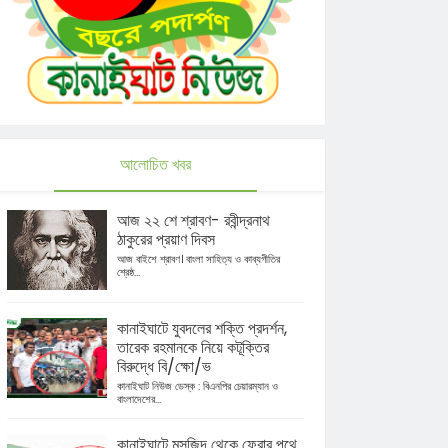
আলোচিত খবর
আজ ২২ শে শ্রাবণ- রবীন্দ্রনাথ
ঠাকুরের প্রয়াণ দিবস
আজ বাইশে শ্রাবণ। বাংলা সাহিত্য ও কাব্যগীতির
শ্রেষ্ঠ...
কানাইঘাটে যুবদলের শক্তি প্রদর্শন,
তারেক রহমানকে নিয়ে কটূক্তির
বিরুদ্ধে বি/ক্ষো/ভ
কানাইঘাট নিউজ ডেস্ক : বিএনপির চেয়ারম্যান ও
বাংলাদেশের...
কানাইঘাটে মসজিদ থেকে ফেরার পথে