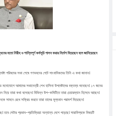
ত্ব পালনে
লগেটসহ
্রা, আসছেন
 এসএমসি
াহক সমাবেশ,
িক
ের মতো নিরীহ ও শান্তিপূর্ণ কর্মসূচি পালন করার নির্দেশ দিয়েছেন বলে জানিয়েছেন
ের আঁধারে
পদেষ্টা পরিষদের সভা শেষে গণভবনের গেটে সাংবাদিকদের তিনি এ কথা জানান।
 মনোযোগে আমাদের সভানেত্রী শেখ হাসিনা উপদেষ্টাদের বক্তব্য শুনেছেন। ১৭ জনের
েলন নিয়ে তারা কথা বলেছেন। বিভিন্ন উপ-কমিটিতে তারা চেয়ারম্যান হিসেবে আছেন।
কে সামনে রেখে সক্রিয় করতে তারা তাদের মূল্যবান পরামর্শ দিয়েছেন।
ে। তবে সেটার প্রভাব-প্রতিক্রিয়া অন্যান্য দেশে পড়েছে। সারাবিশ্বকে বিষয়টি