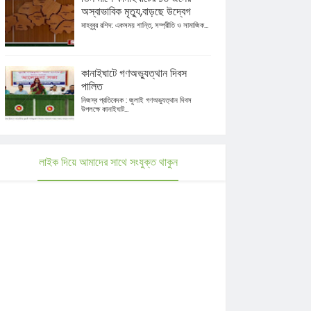
অস্বাভাবিক মৃত্যু,বাড়ছে উদ্বেগ
মাহবুবুর রশিদ: একসময় শান্তি, সম্প্রীতি ও সামাজিক...
কানাইঘাটে গণঅভ্যুত্থান দিবস
পালিত
নিজস্ব প্রতিবেদক : জুলাই গণঅভ্যুত্থান দিবস
উপলক্ষে কানাইঘাট...
লাইক দিয়ে আমাদের সাথে সংযুক্ত থাকুন