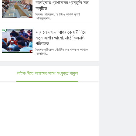
কানাইঘাটে প্রশাসনের প্রস্তুতি সভা
অনুষ্ঠিত
নিজস্ব প্রতিবেদক: আগামী ৫ আগস্ট জুলাই
গণঅভ্যুত্থান...
বন্ধ লোভাছড়া পাথর কোয়ারী নিয়ে
নতুন আশার আলো, মাঠে ডিএমডি
পরিচালক
নিজস্ব প্রতিবেদক : দীর্ঘদিন বন্ধ থাকার পর আবারও
আলোচনার...
লাইক দিয়ে আমাদের সাথে সংযুক্ত থাকুন