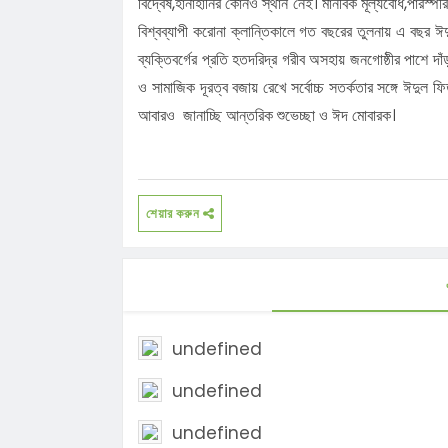
বিদ্বেষ,হানাহানির কোনও স্থান নেই। মানবিক মূল্যবোধ,পারস্
বিশ্বব্যাপী করোনা ক্লান্তিকালে গত বছরের তুলনায় এ বছর ঈ
ব্যক্তিবর্গের প্রতি হতদরিদ্র গরীব অসহায় জনগোষ্ঠীর পাশে দা
ও সামাজিক দূরত্ব বজায় রেখে সর্বোচ্চ সতর্কতার সঙ্গে ঈদুল
আবারও জানাচ্ছি আন্তরিক শুভেচ্ছা ও ঈদ মোবারক।
শেয়ার করুন
undefined
undefined
undefined