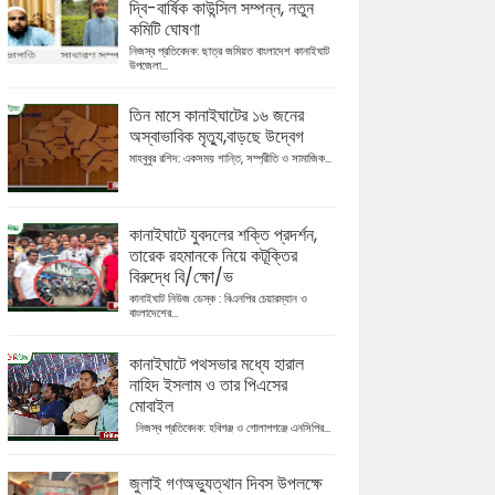
দ্বি-বার্ষিক কাউন্সিল সম্পন্ন, নতুন
কমিটি ঘোষণা
নিজস্ব প্রতিবেদক: ছাত্র জমিয়ত বাংলাদেশ কানাইঘাট
উপজেলা...
তিন মাসে কানাইঘাটের ১৬ জনের
অস্বাভাবিক মৃত্যু,বাড়ছে উদ্বেগ
মাহবুবুর রশিদ: একসময় শান্তি, সম্প্রীতি ও সামাজিক...
কানাইঘাটে যুবদলের শক্তি প্রদর্শন,
তারেক রহমানকে নিয়ে কটূক্তির
বিরুদ্ধে বি/ক্ষো/ভ
কানাইঘাট নিউজ ডেস্ক : বিএনপির চেয়ারম্যান ও
বাংলাদেশের...
কানাইঘাটে পথসভার মধ্যে হারাল
নাহিদ ইসলাম ও তার পিএসের
মোবাইল
নিজস্ব প্রতিবেদক: হবিগঞ্জ ও গোলাপগঞ্জে এনসিপির...
জুলাই গণঅভ্যুত্থান দিবস উপলক্ষে