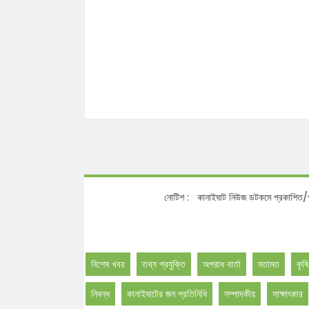
নোটিশ :
কানাইঘাট নিউজ ডটকমে প্রকাশিত/প্রচারিত 
বিশেষ খবর
তথ্য প্রযুক্তি
অপরাধ বার্তা
মতামত
কৃষি
নিবন্ধ
কানাইঘাটের জন প্রতিনিধি
সম্পাদকীয়
সাক্ষাৎকার