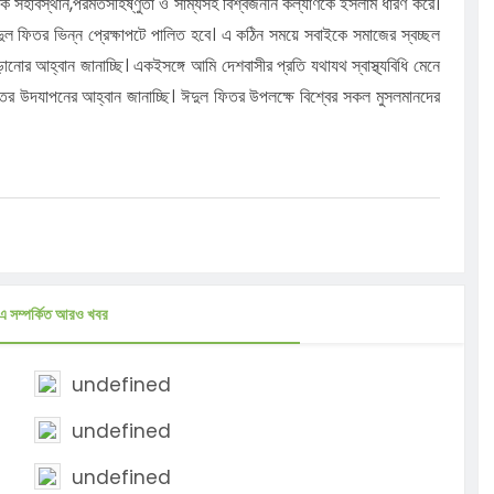
পরিক সহাবস্থান,পরমতসহিষ্ণুতা ও সাম্যসহ বিশ্বজনীন কল্যাণকে ইসলাম ধারণ করে।
দুল ফিতর ভিন্ন প্রেক্ষাপটে পালিত হবে। এ কঠিন সময়ে সবাইকে সমাজের স্বচ্ছল
ঁড়ানোর আহ্বান জানাচ্ছি। একইসঙ্গে আমি দেশবাসীর প্রতি যথাযথ স্বাস্থ্যবিধি মেনে
 ফিতর উদযাপনের আহ্বান জানাচ্ছি। ঈদুল ফিতর উপলক্ষে বিশ্বের সকল মুসলমানদের
এ সম্পর্কিত আরও খবর
undefined
undefined
undefined