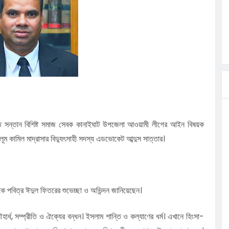
লগেটসহ
্রা, আসছেন
 এসএমসি
াহক সমাবেশ,
িক
ের আঁধারে
ছির আলীর
তি সন্তান বিশিষ্ট সমাজ সেবক কানাইঘাট উপজেলা আওয়ামী লীগের আইন বিষয়ক
লূম কামিল মাদ্রাসার বিদ্যুৎসাহী সদস্য এডভোকেট আব্দুস সাত্তার।
 পবিত্র ঈদুল ফিতরের শুভেচ্ছা ও অভিন্দন জানিয়েছেন।
ার্ধ, সম্প্রীতি ও ঐক্যের বন্ধন। ইসলাম শান্তি ও কল্যাণের ধর্ম। এখানে হিংসা-