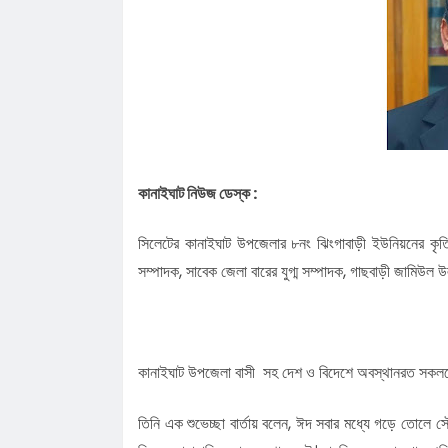
চাইলেন সবার সহযোগিতা
লোভাছড়ার জব্দকৃত পাথর পা'চা'র'কালে ভ
গ্রে'ফ'তার ২
রাত পোহালেই কানাইঘাটে এনসিপির পদযাত
কেন্দ্রীয় নেতারা
ধনমাইরমাটি সরকারি প্রাথমিক বিদ্যালয়ের
সভাপতি ফের হাফিজ আহমদ সুজন
কানাইঘাটে ইসলামী ব্যাংকের রেমিট্যান্স গ্র
বৈধপথে অর্থ পাঠানোর আহ্বান
তিন মাসে কানাইঘাটের ১৬ জনের অস্বাভাব
কানাইঘাট নিউজ ডেস্ক :
মৃত্যু,বাড়ছে উদ্বেগ
লোভাছড়ার জব্দকৃত পাথর চুরির হিড়িক, রাত
আটগ্রামে পাচার
কানাইঘাটের বিশিষ্ট সালিশ ব্যক্তিত্ব ওয়া
সিলেটের কানাইঘাট উপজেলার ৮নং ঝিংগাবাড়ী ইউনিয়নের কৃ
ইন্তেকাল
সম্পাদক, সাবেক জেলা বারের যুগ্ম সম্পাদক, গাছবাড়ী জামিউল উ
কানাইঘাট উপজেলা বাসী সহ দেশ ও বিদেশে অবস্থানরত সকলকে
তিনি এক শুভেচ্ছা বার্তায় বলেন, ঈদ সবার মধ্যে গড়ে তোলে সৌহ