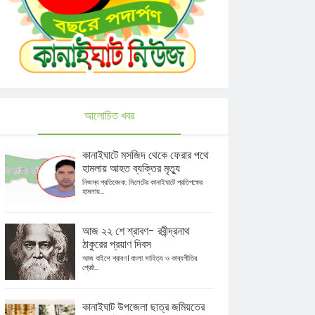
আলোচিত খবর
কানাইঘাটে মসজিদ থেকে ফেরার পথে
হামলায় আহত ব্যক্তির মৃত্যু
নিজস্ব প্রতিবেদক: সিলেটের কানাইঘাটে প্রতিপক্ষের
হামলায়...
আজ ২২ শে শ্রাবণ- রবীন্দ্রনাথ
ঠাকুরের প্রয়াণ দিবস
আজ বাইশে শ্রাবণ। বাংলা সাহিত্য ও কাব্যগীতির
শ্রেষ্ঠ...
কানাইঘাট উপজেলা ছাত্র জমিয়তের