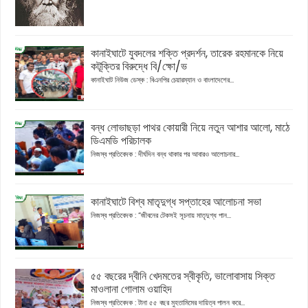
কানাইঘাটে যুবদলের শক্তি প্রদর্শন, তারেক রহমানকে নিয়ে
কটূক্তির বিরুদ্ধে বি/ক্ষো/ভ
কানাইঘাট নিউজ ডেস্ক : বিএনপির চেয়ারম্যান ও বাংলাদেশের...
বন্ধ লোভাছড়া পাথর কোয়ারী নিয়ে নতুন আশার আলো, মাঠে
ডিএমডি পরিচালক
নিজস্ব প্রতিবেদক : দীর্ঘদিন বন্ধ থাকার পর আবারও আলোচনার...
কানাইঘাটে বিশ্ব মাতৃদুগ্ধ সপ্তাহের আলোচনা সভা
নিজস্ব প্রতিবেদক : “জীবনের টেকসই সূচনায় মাতৃদুগ্ধ পান...
৫৫ বছরের দ্বীনি খেদমতের স্বীকৃতি, ভালোবাসায় সিক্ত
মাওলানা গোলাম ওয়াহিদ
নিজস্ব প্রতিবেদক : টানা ৫৫ বছর মুহতামিমের দায়িত্ব পালন করে...