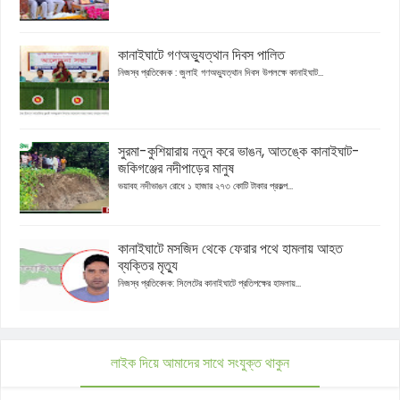
কানাইঘাটে গণঅভ্যুত্থান দিবস পালিত
নিজস্ব প্রতিবেদক : জুলাই গণঅভ্যুত্থান দিবস উপলক্ষে কানাইঘাট...
সুরমা-কুশিয়ারায় নতুন করে ভাঙন, আতঙ্কে কানাইঘাট-
জকিগঞ্জের নদীপাড়ের মানুষ
ভয়াবহ নদীভাঙন রোধে ১ হাজার ২৭৩ কোটি টাকার প্রকল্প...
কানাইঘাটে মসজিদ থেকে ফেরার পথে হামলায় আহত
ব্যক্তির মৃত্যু
নিজস্ব প্রতিবেদক: সিলেটের কানাইঘাটে প্রতিপক্ষের হামলায়...
লাইক দিয়ে আমাদের সাথে সংযুক্ত থাকুন