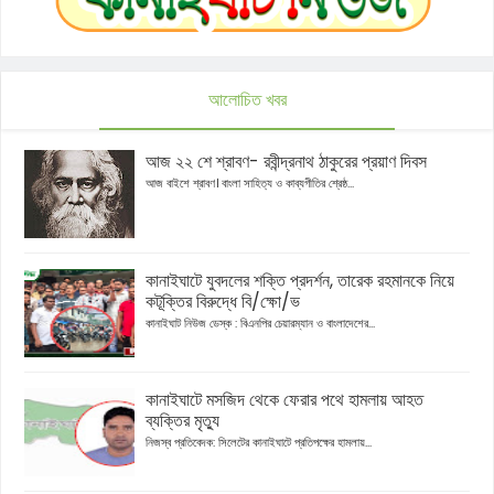
আলোচিত খবর
আজ ২২ শে শ্রাবণ- রবীন্দ্রনাথ ঠাকুরের প্রয়াণ দিবস
আজ বাইশে শ্রাবণ। বাংলা সাহিত্য ও কাব্যগীতির শ্রেষ্ঠ...
কানাইঘাটে যুবদলের শক্তি প্রদর্শন, তারেক রহমানকে নিয়ে
কটূক্তির বিরুদ্ধে বি/ক্ষো/ভ
কানাইঘাট নিউজ ডেস্ক : বিএনপির চেয়ারম্যান ও বাংলাদেশের...
কানাইঘাটে মসজিদ থেকে ফেরার পথে হামলায় আহত
ব্যক্তির মৃত্যু
নিজস্ব প্রতিবেদক: সিলেটের কানাইঘাটে প্রতিপক্ষের হামলায়...