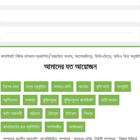
টিশ :
কানাইঘাট নিউজ ডটকমে প্রকাশিত/প্রচারিত সংবাদ, আলোকচিত্র, ভিডিওচিত্র, অডিও বিনা 
আমাদের যত আয়োজন
বিশেষ খবর
তথ্য প্রযুক্তি
অপরাধ বার্তা
মতামত
কৃষি বার্তা
সংস্কৃতি
প্রতিবেদন
সাফল্য
মুক্তিযুদ্ধ
মুক্তিযুদ্ধে কানাইঘাট
ফটো সংবাদ
ফটো গ্যালারী
পরিবেশ
ঐতিহ্য
ইতিহাস
নিবন্ধ
কানাইঘাটের জন প্রতিনিধি
সম্পাদকীয়
সাক্ষাৎকার
সম্পাদক মন্ডলীর সভাপতি: মো:মহিউদ্দিন, সম্পাদক : মাহবুবুর রশিদ, নির্বাহী সম্পাদক : নিজাম উদ্দিন।