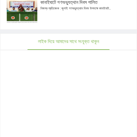
কানাইঘাটে গণঅভ্যুত্থান দিবস পালিত
নিজস্ব প্রতিবেদক : জুলাই গণঅভ্যুত্থান দিবস উপলক্ষে কানাইঘাট...
লাইক দিয়ে আমাদের সাথে সংযুক্ত থাকুন