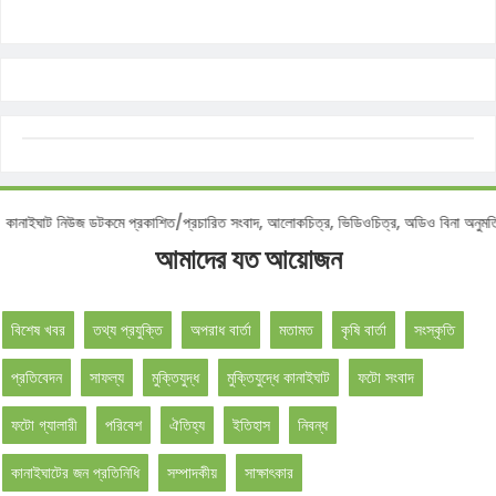
টিশ :
কানাইঘাট নিউজ ডটকমে প্রকাশিত/প্রচারিত সংবাদ, আলোকচিত্র, ভিডিওচিত্র, অডিও বিনা 
আমাদের যত আয়োজন
বিশেষ খবর
তথ্য প্রযুক্তি
অপরাধ বার্তা
মতামত
কৃষি বার্তা
সংস্কৃতি
প্রতিবেদন
সাফল্য
মুক্তিযুদ্ধ
মুক্তিযুদ্ধে কানাইঘাট
ফটো সংবাদ
ফটো গ্যালারী
পরিবেশ
ঐতিহ্য
ইতিহাস
নিবন্ধ
কানাইঘাটের জন প্রতিনিধি
সম্পাদকীয়
সাক্ষাৎকার