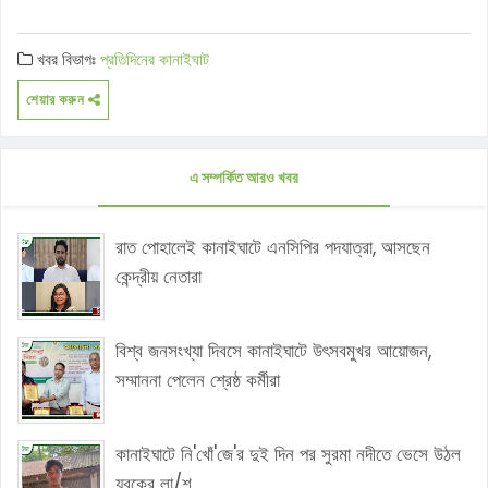
খবর বিভাগঃ
প্রতিদিনের কানাইঘাট
শেয়ার করুন
এ সম্পর্কিত আরও খবর
রাত পোহালেই কানাইঘাটে এনসিপির পদযাত্রা, আসছেন
কেন্দ্রীয় নেতারা
বিশ্ব জনসংখ্যা দিবসে কানাইঘাটে উৎসবমুখর আয়োজন,
সম্মাননা পেলেন শ্রেষ্ঠ কর্মীরা
কানাইঘাটে নি'খোঁ'জে'র দুই দিন পর সুরমা নদীতে ভেসে উঠল
যুবকের লা/শ