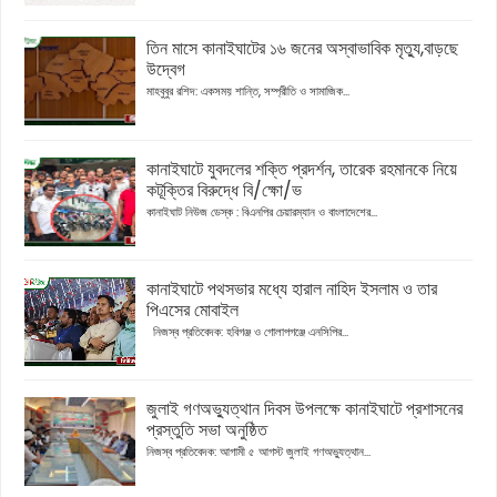
তিন মাসে কানাইঘাটের ১৬ জনের অস্বাভাবিক মৃত্যু,বাড়ছে
উদ্বেগ
মাহবুবুর রশিদ: একসময় শান্তি, সম্প্রীতি ও সামাজিক...
কানাইঘাটে যুবদলের শক্তি প্রদর্শন, তারেক রহমানকে নিয়ে
কটূক্তির বিরুদ্ধে বি/ক্ষো/ভ
কানাইঘাট নিউজ ডেস্ক : বিএনপির চেয়ারম্যান ও বাংলাদেশের...
কানাইঘাটে পথসভার মধ্যে হারাল নাহিদ ইসলাম ও তার
পিএসের মোবাইল
নিজস্ব প্রতিবেদক: হবিগঞ্জ ও গোলাপগঞ্জে এনসিপির...
জুলাই গণঅভ্যুত্থান দিবস উপলক্ষে কানাইঘাটে প্রশাসনের
প্রস্তুতি সভা অনুষ্ঠিত
নিজস্ব প্রতিবেদক: আগামী ৫ আগস্ট জুলাই গণঅভ্যুত্থান...