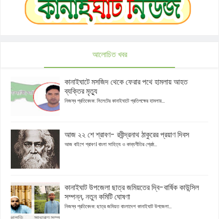
আলোচিত খবর
কানাইঘাটে মসজিদ থেকে ফেরার পথে হামলায় আহত
ব্যক্তির মৃত্যু
নিজস্ব প্রতিবেদক: সিলেটের কানাইঘাটে প্রতিপক্ষের হামলায়...
আজ ২২ শে শ্রাবণ- রবীন্দ্রনাথ ঠাকুরের প্রয়াণ দিবস
আজ বাইশে শ্রাবণ। বাংলা সাহিত্য ও কাব্যগীতির শ্রেষ্ঠ...
কানাইঘাট উপজেলা ছাত্র জমিয়তের দ্বি-বার্ষিক কাউন্সিল
সম্পন্ন, নতুন কমিটি ঘোষণা
নিজস্ব প্রতিবেদক: ছাত্র জমিয়ত বাংলাদেশ কানাইঘাট উপজেলা...