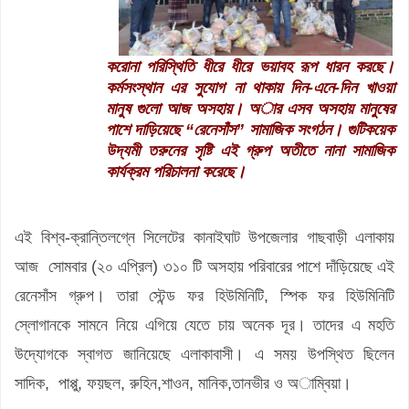
করোনা পরিস্থিতি ধীরে ধীরে ভয়াবহ রূপ ধারন করছে।
কর্মসংস্থান এর সুযোগ না থাকায় দিন-এনে-দিন খাওয়া
মানুষ গুলো আজ অসহায়। অার এসব অসহায় মানুষের
পাশে দাড়িয়েছে “রেনেসাঁস” সামাজিক সংগঠন। গুটিকয়েক
উদ্যমী তরুনের সৃষ্টি এই গ্রুপ অতীতে নানা সামাজিক
কার্যক্রম পরিচালনা করেছে।
এই বিশ্ব-ক্রান্তিলগ্নে সিলেটের কানাইঘাট উপজেলার গাছবাড়ী এলাকায়
আজ সোমবার (২০ এপ্রিল) ৩১০ টি অসহায় পরিবারের পাশে দাঁড়িয়েছে এই
রেনেসাঁস গ্রুপ। তারা স্টেন্ড ফর হিউমিনিটি, স্পিক ফর হিউমিনিটি
স্লোগানকে সামনে নিয়ে এগিয়ে যেতে চায় অনেক দূর। তাদের এ মহতি
উদ্যোগকে স্বাগত জানিয়েছে এলাকাবাসী। এ সময় উপস্থিত ছিলেন
সাদিক, পাপ্পু, ফয়ছল, রুহিন,শাওন, মানিক,তানভীর ও অাম্বিয়া।