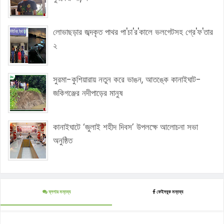
লোভাছড়ার জব্দকৃত পাথর পা'চা'র'কালে ভলগেটসহ গ্রে'ফ'তার
২
সুরমা-কুশিয়ারায় নতুন করে ভাঙন, আতঙ্কে কানাইঘাট-
জকিগঞ্জের নদীপাড়ের মানুষ
কানাইঘাটে ‘জুলাই শহীদ দিবস’ উপলক্ষে আলোচনা সভা
অনুষ্ঠিত
ব্লগার মন্তব্য
ফেইসবুক মন্তব্য