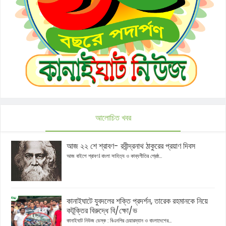
আলোচিত খবর
আজ ২২ শে শ্রাবণ- রবীন্দ্রনাথ ঠাকুরের প্রয়াণ দিবস
আজ বাইশে শ্রাবণ। বাংলা সাহিত্য ও কাব্যগীতির শ্রেষ্ঠ...
কানাইঘাটে যুবদলের শক্তি প্রদর্শন, তারেক রহমানকে নিয়ে
কটূক্তির বিরুদ্ধে বি/ক্ষো/ভ
কানাইঘাট নিউজ ডেস্ক : বিএনপির চেয়ারম্যান ও বাংলাদেশের...