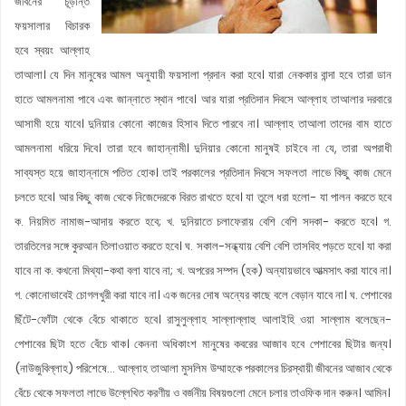
জীবনের চূড়ান্ত
ফয়সালার বিচারক
হবে স্বয়ং আল্লাহ
তাআলা। যে দিন মানুষের আমল অনুযায়ী ফয়সালা প্রদান করা হবে। যারা নেককার বান্দা হবে তারা ডান
হাতে আমলনামা পাবে এবং জান্নাতে স্থান পাবে। আর যারা প্রতিদান দিবসে আল্লাহ তাআলার দরবারে
আসামী হয়ে যাবে। দুনিয়ার কোনো কাজের হিসাব দিতে পারবে না। আল্লাহ তাআলা তাদের বাম হাতে
আমলনামা ধরিয়ে দিবে। তারা হবে জাহান্নামী। দুনিয়ার কোনো মানুষই চাইবে না যে, তারা অপরাধী
সাব্যস্ত হয়ে জাহান্নামে পতিত হোক। তাই পরকালের প্রতিদান দিবসে সফলতা লাভে কিছু কাজ মেনে
চলতে হবে। আর কিছু কাজ থেকে নিজেদেরকে বিরত রাখতে হবে। যা তুলে ধরা হলো- যা পালন করতে হবে
ক. নিয়মিত নামাজ-আদায় করতে হবে; খ. দুনিয়াতে চলাফেরায় বেশি বেশি সদকা- করতে হবে। গ.
তারতিলের সঙ্গে কুরআন তিলাওয়াত করতে হবে। ঘ. সকাল-সন্ধ্যায় বেশি বেশি তাসবিহ পড়তে হবে। যা করা
যাবে না ক. কখনো মিথ্যা-কথা বলা যাবে না; খ. অপরের সম্পদ (হক) অন্যায়ভাবে আত্মসাৎ করা যাবে না।
গ. কোনোভাবেই চোগলখুরী করা যাবে না। এক জনের দোষ অন্যের কাছে বলে বেড়ান যাবে না। ঘ. পেশাবের
ছিঁটে-ফোঁটা থেকে বেঁচে থাকাতে হবে। রাসুলুল্লাহ সাল্লাল্লাহু আলাইহি ওয়া সাল্লাম বলেছেন-
পেশাবের ছিটা হতে বেঁচে থাক। কেননা অধিকাংশ মানুষের কবরের আজাব হবে পেশাবের ছিটার জন্য।
(নাউজুবিল্লাহ) পরিশেষে… আল্লাহ তাআলা মুসলিম উম্মাহকে পরকালের চিরস্থায়ী জীবনের আজাব থেকে
বেঁচে থেকে সফলতা লাভে উল্লেখিত করণীয় ও বর্জনীয় বিষয়গুলো মেনে চলার তাওফিক দান করুন। আমিন।