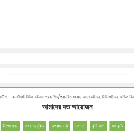
িশ :
কানাইঘাট নিউজ ডটকমে প্রকাশিত/প্রচারিত সংবাদ, আলোকচিত্র, ভিডিওচিত্র, অডিও বিনা অ
আমাদের যত আয়োজন
বিশেষ খবর
তথ্য প্রযুক্তি
অপরাধ বার্তা
মতামত
কৃষি বার্তা
সংস্কৃতি