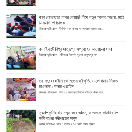
বন্ধ লোভাছড়া পাথর কোয়ারী নিয়ে নতুন আশার আলো, মাঠে
ডিএমডি পরিচালক
নিজস্ব প্রতিবেদক : দীর্ঘদিন বন্ধ থাকার পর আবারও আলোচনার...
কানাইঘাটে বিশ্ব মাতৃদুগ্ধ সপ্তাহের আলোচনা সভা
নিজস্ব প্রতিবেদক : “জীবনের টেকসই সূচনায় মাতৃদুগ্ধ পান...
৫৫ বছরের দ্বীনি খেদমতের স্বীকৃতি, ভালোবাসায় সিক্ত
মাওলানা গোলাম ওয়াহিদ
নিজস্ব প্রতিবেদক : টানা ৫৫ বছর মুহতামিমের দায়িত্ব পালন করে...
সুরমা-কুশিয়ারায় নতুন করে ভাঙন, আতঙ্কে কানাইঘাট-
জকিগঞ্জের নদীপাড়ের মানুষ
ভয়াবহ নদীভাঙন রোধে ১ হাজার ২৭৩ কোটি টাকার প্রকল্প...