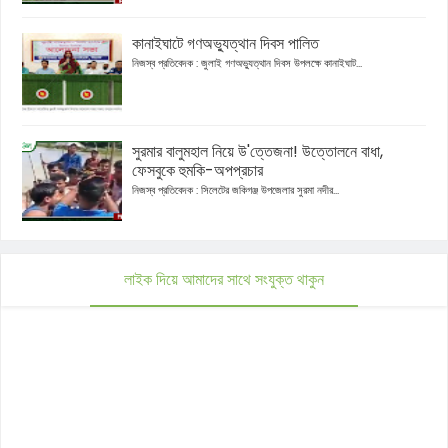
কানাইঘাটে গণঅভ্যুত্থান দিবস পালিত
নিজস্ব প্রতিবেদক : জুলাই গণঅভ্যুত্থান দিবস উপলক্ষে কানাইঘাট...
সুরমার বালুমহাল নিয়ে উ'ত্তেজনা! উত্তোলনে বাধা,
ফেসবুকে হুমকি-অপপ্রচার
নিজস্ব প্রতিবেদক : সিলেটের জকিগঞ্জ উপজেলার সুরমা নদীর...
লাইক দিয়ে আমাদের সাথে সংযুক্ত থাকুন