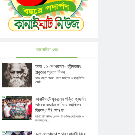
আলোচিত খবর
আজ ২২ শে শ্রাবণ- রবীন্দ্রনাথ
ঠাকুরের প্রয়াণ দিবস
আজ বাইশে শ্রাবণ। বাংলা সাহিত্য ও কাব্যগীতির
শ্রেষ্ঠ...
কানাইঘাটে যুবদলের শক্তি প্রদর্শন,
তারেক রহমানকে নিয়ে কটূক্তির
বিরুদ্ধে বি/ক্ষো/ভ
কানাইঘাট নিউজ ডেস্ক : বিএনপির চেয়ারম্যান ও
বাংলাদেশের...
বন্ধ লোভাছড়া পাথর কোয়ারী নিয়ে