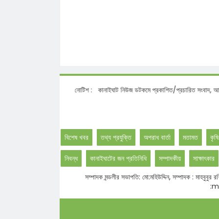
নোটিশ :
কানাইঘাট নিউজ ডটকমে প্রকাশিত/প্রচারিত সংবাদ, আলোক
বিশেষ খবর
তথ্য প্রযুক্তি
অপরাধ বার্তা
মতামত
কৃষি
নিবন্ধ
কানাইঘাটের জন প্রতিনিধি
সম্পাদকীয়
সাক্ষাৎকার
সম্পাদক মন্ডলীর সভাপতি: মো:মহিউদ্দিন, সম্পাদক : মাহবু
:ma