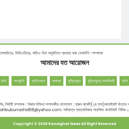
চিত্র, ভিডিওচিত্র, অডিও বিনা অনুমতিতে ব্যবহার করা বেআইনি -সম্পাদক
আমাদের যত আয়োজন
 বার্তা
সংস্কৃতি
প্রতিবেদন
সাফল্য
মুক্তিযুদ্ধ
মুক্তিযুদ্ধে কানাইঘাট
ফটো 
বুর রশিদ, নির্বাহী সম্পাদক : নিজাম উদ্দিন। সম্পাদকীয় যোগাযোগ : হারুন মার্কেট(২য় তলা)কানাই
hbuburrashid68@yahoo.com: সর্বস্বত্ব স্বত্বাধিকার সংরক্ষিত কানাইঘাট নিউজ 
Copyright ©
2026
Kanaighat News
All Right Reserved