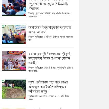
নতুন আশার আলো, মাঠে ডিএমডি
পরিচালক
নিজস্ব প্রতিবেদক : দীর্ঘদিন বন্ধ থাকার পর আবারও
আলোচনার...
কানাইঘাটে বিশ্ব মাতৃদুগ্ধ সপ্তাহের
আলোচনা সভা
নিজস্ব প্রতিবেদক : “জীবনের টেকসই সূচনায় মাতৃদুগ্ধ
পান...
৫৫ বছরের দ্বীনি খেদমতের স্বীকৃতি,
ভালোবাসায় সিক্ত মাওলানা গোলাম
ওয়াহিদ
নিজস্ব প্রতিবেদক : টানা ৫৫ বছর মুহতামিমের দায়িত্ব
পালন করে...
সুরমা-কুশিয়ারায় নতুন করে ভাঙন,
আতঙ্কে কানাইঘাট-জকিগঞ্জের
নদীপাড়ের মানুষ
ভয়াবহ নদীভাঙন রোধে ১ হাজার ২৭৩ কোটি টাকার
প্রকল্প...