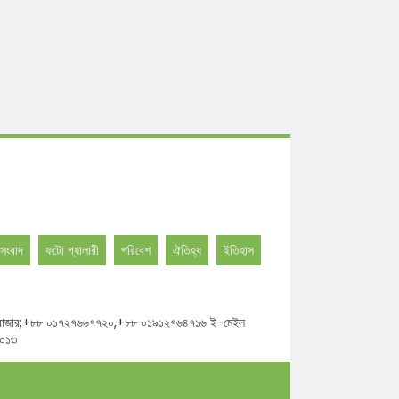
সংবাদ
ফটো গ্যালারী
পরিবেশ
ঐতিহ্য
ইতিহাস
ঘাট উত্তর বাজার;+৮৮ ০১৭২৭৬৬৭৭২০,+৮৮ ০১৯১২৭৬৪৭১৬ ই-মেইল
২০১৩