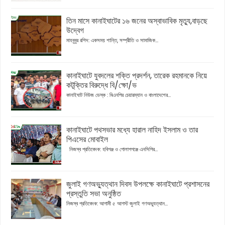
তিন মাসে কানাইঘাটের ১৬ জনের অস্বাভাবিক মৃত্যু,বাড়ছে
উদ্বেগ
মাহবুবুর রশিদ: একসময় শান্তি, সম্প্রীতি ও সামাজিক...
কানাইঘাটে যুবদলের শক্তি প্রদর্শন, তারেক রহমানকে নিয়ে
কটূক্তির বিরুদ্ধে বি/ক্ষো/ভ
কানাইঘাট নিউজ ডেস্ক : বিএনপির চেয়ারম্যান ও বাংলাদেশের...
কানাইঘাটে পথসভার মধ্যে হারাল নাহিদ ইসলাম ও তার
পিএসের মোবাইল
নিজস্ব প্রতিবেদক: হবিগঞ্জ ও গোলাপগঞ্জে এনসিপির...
জুলাই গণঅভ্যুত্থান দিবস উপলক্ষে কানাইঘাটে প্রশাসনের
প্রস্তুতি সভা অনুষ্ঠিত
নিজস্ব প্রতিবেদক: আগামী ৫ আগস্ট জুলাই গণঅভ্যুত্থান...