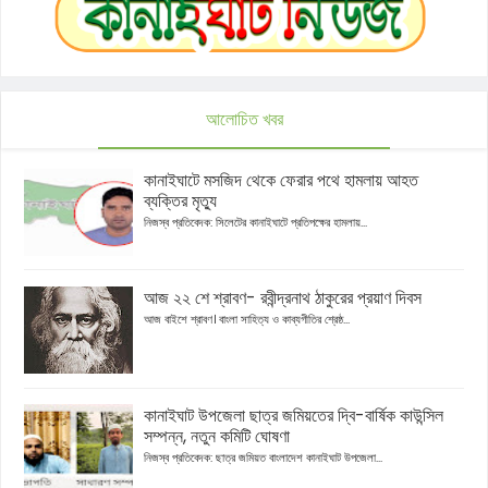
আলোচিত খবর
কানাইঘাটে মসজিদ থেকে ফেরার পথে হামলায় আহত
ব্যক্তির মৃত্যু
নিজস্ব প্রতিবেদক: সিলেটের কানাইঘাটে প্রতিপক্ষের হামলায়...
আজ ২২ শে শ্রাবণ- রবীন্দ্রনাথ ঠাকুরের প্রয়াণ দিবস
আজ বাইশে শ্রাবণ। বাংলা সাহিত্য ও কাব্যগীতির শ্রেষ্ঠ...
কানাইঘাট উপজেলা ছাত্র জমিয়তের দ্বি-বার্ষিক কাউন্সিল
সম্পন্ন, নতুন কমিটি ঘোষণা
নিজস্ব প্রতিবেদক: ছাত্র জমিয়ত বাংলাদেশ কানাইঘাট উপজেলা...