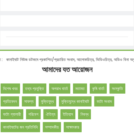
োটিশ :
কানাইঘাট নিউজ ডটকমে প্রকাশিত/প্রচারিত সংবাদ, আলোকচিত্র, ভিডিওচিত্র, অডিও বিনা
আমাদের যত আয়োজন
বিশেষ খবর
তথ্য প্রযুক্তি
অপরাধ বার্তা
মতামত
কৃষি বার্তা
সংস্কৃতি
প্রতিবেদন
সাফল্য
মুক্তিযুদ্ধ
মুক্তিযুদ্ধে কানাইঘাট
ফটো সংবাদ
ফটো গ্যালারী
পরিবেশ
ঐতিহ্য
ইতিহাস
নিবন্ধ
কানাইঘাটের জন প্রতিনিধি
সম্পাদকীয়
সাক্ষাৎকার