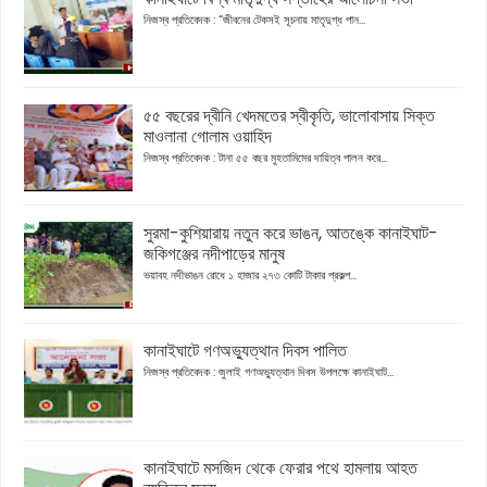
নিজস্ব প্রতিবেদক : “জীবনের টেকসই সূচনায় মাতৃদুগ্ধ পান...
৫৫ বছরের দ্বীনি খেদমতের স্বীকৃতি, ভালোবাসায় সিক্ত
মাওলানা গোলাম ওয়াহিদ
নিজস্ব প্রতিবেদক : টানা ৫৫ বছর মুহতামিমের দায়িত্ব পালন করে...
সুরমা-কুশিয়ারায় নতুন করে ভাঙন, আতঙ্কে কানাইঘাট-
জকিগঞ্জের নদীপাড়ের মানুষ
ভয়াবহ নদীভাঙন রোধে ১ হাজার ২৭৩ কোটি টাকার প্রকল্প...
কানাইঘাটে গণঅভ্যুত্থান দিবস পালিত
নিজস্ব প্রতিবেদক : জুলাই গণঅভ্যুত্থান দিবস উপলক্ষে কানাইঘাট...
কানাইঘাটে মসজিদ থেকে ফেরার পথে হামলায় আহত