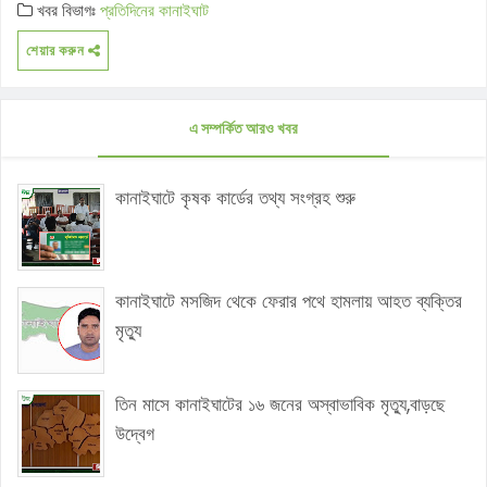
খবর বিভাগঃ
প্রতিদিনের কানাইঘাট
শেয়ার করুন
এ সম্পর্কিত আরও খবর
কানাইঘাটে কৃষক কার্ডের তথ্য সংগ্রহ শুরু
কানাইঘাটে মসজিদ থেকে ফেরার পথে হামলায় আহত ব্যক্তির
মৃত্যু
তিন মাসে কানাইঘাটের ১৬ জনের অস্বাভাবিক মৃত্যু,বাড়ছে
উদ্বেগ