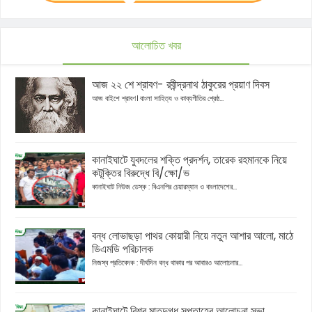
আলোচিত খবর
আজ ২২ শে শ্রাবণ- রবীন্দ্রনাথ ঠাকুরের প্রয়াণ দিবস
আজ বাইশে শ্রাবণ। বাংলা সাহিত্য ও কাব্যগীতির শ্রেষ্ঠ...
কানাইঘাটে যুবদলের শক্তি প্রদর্শন, তারেক রহমানকে নিয়ে
কটূক্তির বিরুদ্ধে বি/ক্ষো/ভ
কানাইঘাট নিউজ ডেস্ক : বিএনপির চেয়ারম্যান ও বাংলাদেশের...
বন্ধ লোভাছড়া পাথর কোয়ারী নিয়ে নতুন আশার আলো, মাঠে
ডিএমডি পরিচালক
নিজস্ব প্রতিবেদক : দীর্ঘদিন বন্ধ থাকার পর আবারও আলোচনার...
কানাইঘাটে বিশ্ব মাতৃদুগ্ধ সপ্তাহের আলোচনা সভা