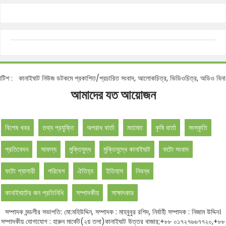
িশ :
কানাইঘাট নিউজ ডটকমে প্রকাশিত/প্রচারিত সংবাদ, আলোকচিত্র, ভিডিওচিত্র, অডিও বিনা অ
আমাদের যত আয়োজন
বিশেষ খবর
তথ্য প্রযুক্তি
অপরাধ বার্তা
মতামত
কৃষি বার্তা
সংস্কৃতি
প্রতিবেদন
সাফল্য
মুক্তিযুদ্ধ
মুক্তিযুদ্ধে কানাইঘাট
ফটো সংবাদ
ফটো গ্যালারী
পরিবেশ
ঐতিহ্য
ইতিহাস
নিবন্ধ
কানাইঘাটের জন প্রতিনিধি
সম্পাদকীয়
সাক্ষাৎকার
সম্পাদক মন্ডলীর সভাপতি: মো:মহিউদ্দিন, সম্পাদক : মাহবুবুর রশিদ, নির্বাহী সম্পাদক : নিজাম উদ্দিন।
সম্পাদকীয় যোগাযোগ : হারুন মার্কেট(২য় তলা)কানাইঘাট উত্তর বাজার;+৮৮ ০১৭২৭৬৬৭৭২০,+৮৮