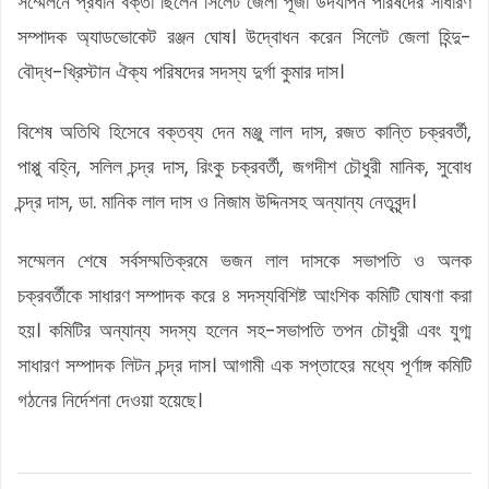
সম্মেলনে প্রধান বক্তা ছিলেন সিলেট জেলা পূজা উদযাপন পরিষদের সাধারণ
সম্পাদক অ্যাডভোকেট রঞ্জন ঘোষ। উদ্বোধন করেন সিলেট জেলা হিন্দু-
বৌদ্ধ-খ্রিস্টান ঐক্য পরিষদের সদস্য দুর্গা কুমার দাস।
বিশেষ অতিথি হিসেবে বক্তব্য দেন মঞ্জু লাল দাস, রজত কান্তি চক্রবর্তী,
পাপ্পু বহ্নি, সলিল চন্দ্র দাস, রিংকু চক্রবর্তী, জগদীশ চৌধুরী মানিক, সুবোধ
চন্দ্র দাস, ডা. মানিক লাল দাস ও নিজাম উদ্দিনসহ অন্যান্য নেতৃবৃন্দ।
সম্মেলন শেষে সর্বসম্মতিক্রমে ভজন লাল দাসকে সভাপতি ও অলক
চক্রবর্তীকে সাধারণ সম্পাদক করে ৪ সদস্যবিশিষ্ট আংশিক কমিটি ঘোষণা করা
হয়। কমিটির অন্যান্য সদস্য হলেন সহ-সভাপতি তপন চৌধুরী এবং যুগ্ম
সাধারণ সম্পাদক লিটন চন্দ্র দাস। আগামী এক সপ্তাহের মধ্যে পূর্ণাঙ্গ কমিটি
গঠনের নির্দেশনা দেওয়া হয়েছে।