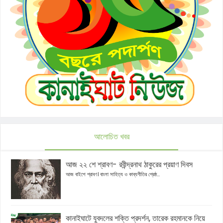
আলোচিত খবর
আজ ২২ শে শ্রাবণ- রবীন্দ্রনাথ ঠাকুরের প্রয়াণ দিবস
আজ বাইশে শ্রাবণ। বাংলা সাহিত্য ও কাব্যগীতির শ্রেষ্ঠ...
কানাইঘাটে যুবদলের শক্তি প্রদর্শন, তারেক রহমানকে নিয়ে