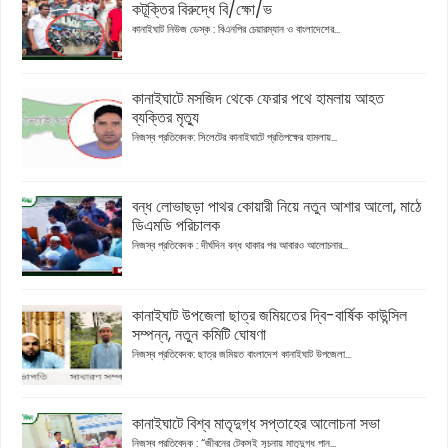
কটূক্তির বিরুদ্ধে বি/ক্ষো/ভ
কানাইঘাট নিউজ ডেস্ক : বিএনপির চেয়ারম্যান ও বাংলাদেশের...
কানাইঘাটে মসজিদ থেকে ফেরার পথে হামলায় আহত
ব্যক্তির মৃত্যু
নিজস্ব প্রতিবেদক: সিলেটের কানাইঘাটে প্রতিপক্ষের হামলায়...
বন্ধ লোভাছড়া পাথর কোয়ারী নিয়ে নতুন আশার আলো, মাঠে
ডিএমডি পরিচালক
নিজস্ব প্রতিবেদক : দীর্ঘদিন বন্ধ থাকার পর আবারও আলোচনার...
কানাইঘাট উপজেলা ছাত্র জমিয়তের দ্বি-বার্ষিক কাউন্সিল
সম্পন্ন, নতুন কমিটি ঘোষণা
নিজস্ব প্রতিবেদক: ছাত্র জমিয়ত বাংলাদেশ কানাইঘাট উপজেলা...
কানাইঘাটে বিশ্ব মাতৃদুগ্ধ সপ্তাহের আলোচনা সভা
নিজস্ব প্রতিবেদক : “জীবনের টেকসই সূচনায় মাতৃদুগ্ধ পান...