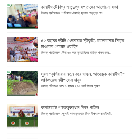
কানাইঘাটে বিশ্ব মাতৃদুগ্ধ সপ্তাহের আলোচনা সভা
নিজস্ব প্রতিবেদক : “জীবনের টেকসই সূচনায় মাতৃদুগ্ধ পান...
৫৫ বছরের দ্বীনি খেদমতের স্বীকৃতি, ভালোবাসায় সিক্ত
মাওলানা গোলাম ওয়াহিদ
নিজস্ব প্রতিবেদক : টানা ৫৫ বছর মুহতামিমের দায়িত্ব পালন করে...
সুরমা-কুশিয়ারায় নতুন করে ভাঙন, আতঙ্কে কানাইঘাট-
জকিগঞ্জের নদীপাড়ের মানুষ
ভয়াবহ নদীভাঙন রোধে ১ হাজার ২৭৩ কোটি টাকার প্রকল্প...
কানাইঘাটে গণঅভ্যুত্থান দিবস পালিত
নিজস্ব প্রতিবেদক : জুলাই গণঅভ্যুত্থান দিবস উপলক্ষে কানাইঘাট...