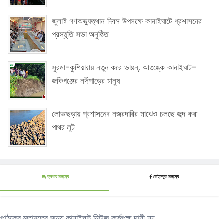
জুলাই গণঅভ্যুত্থান দিবস উপলক্ষে কানাইঘাটে প্রশাসনের
প্রস্তুতি সভা অনুষ্ঠিত
সুরমা-কুশিয়ারায় নতুন করে ভাঙন, আতঙ্কে কানাইঘাট-
জকিগঞ্জের নদীপাড়ের মানুষ
লোভাছড়ায় প্রশাসনের নজরদারির মাঝেও চলছে জব্দ করা
পাথর লুট
ব্লগার মন্তব্য
ফেইসবুক মন্তব্য
পাঠকের মতামতের জন্য কানাইঘাট নিউজ কর্তৃপক্ষ দায়ী নয়