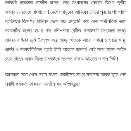
কর্মকর্তা ফারজানা নাসরীন বলেন, মাছ উৎপাদনের ক্ষেত্রে বিশ্বে তৃতীয়
অবস্থানে রয়েছে বাংলাদেশ। দেশের মানুষের আমিষের চাহিদা পূরণের পাশাপাশি
প্রতিবছর বিশে^র বিভিন্ন দেশে মাছ রপ্তানি করে দেশ অর্থনৈতিক ভাবে
স্বাবলম্বি হচ্ছে। হাওর খাল নদী-নালা বেষ্টিত কানাইঘাট উপজেলা মৎস্য
আহরনের উর্বর ভূমি উল্লেখ করে মৎস্য খাতকে আরো এগিয়ে নেওয়ার জন্য
খামারী ও মৎস্যজীবিদের প্রতি তিনি আহবান জানান। সেই সাথে মৎস্য আইন
মেনে মাছের অবাধ বিচরণে সবাইকে সচেতন থাকার আহবান জানান তিনি।
আলোচনা সভা শেষে সফল মৎস্য খামারীদের মধ্যে সম্মাননা স্মারক তুলে দেন
নির্বাহী কর্মকর্তা ফারজানা নাসরীন সহ অতিথিবৃন্দ।