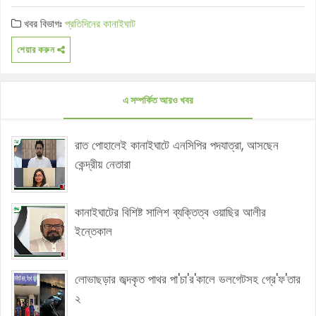
খবর বিভাগঃ
প্রতিদিনের কানাইঘাট
শেয়ার করুন
এ সম্পর্কিত আরও খবর
রাত পোহালেই কানাইঘাটে এনসিপির পদযাত্রা, আসছেন
কেন্দ্রীয় নেতারা
কানাইঘাটের বিশিষ্ট সালিশ ব্যক্তিত্ব ওয়াছির আলীর
ইন্তেকাল
লোভাছড়ার জব্দকৃত পাথর পা'চা'র'কালে ভলগেটসহ গ্রে'ফ'তার
২