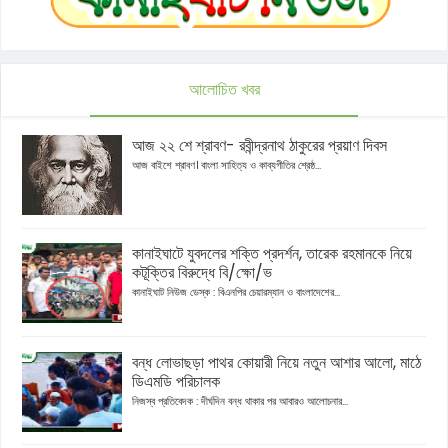
আলোচিত খবর
আজ ২২ শে শ্রাবণ- রবীন্দ্রনাথ ঠাকুরের প্রয়াণ দিবস
আজ বাইশে শ্রাবণ। বাংলা সাহিত্য ও কাব্যগীতির শ্রেষ্ঠ...
কানাইঘাটে যুবদলের শক্তি প্রদর্শন, তারেক রহমানকে নিয়ে
কটূক্তির বিরুদ্ধে বি/ক্ষো/ভ
কানাইঘাট নিউজ ডেস্ক : বিএনপির চেয়ারম্যান ও বাংলাদেশের...
বন্ধ লোভাছড়া পাথর কোয়ারী নিয়ে নতুন আশার আলো, মাঠে
ডিএমডি পরিচালক
নিজস্ব প্রতিবেদক : দীর্ঘদিন বন্ধ থাকার পর আবারও আলোচনার...