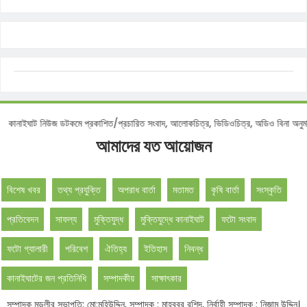
নোটিশ :
কানাইঘাট নিউজ ডটকমে প্রকাশিত/প্রচারিত সংবাদ, আলোকচিত্র, ভিডিওচিত্র, অডিও বিন
আমাদের যত আয়োজন
বিশেষ খবর
তথ্য প্রযুক্তি
অপরাধ বার্তা
মতামত
কৃষি বার্তা
সংস্কৃতি
প্রতিবেদন
সাফল্য
মুক্তিযুদ্ধ
মুক্তিযুদ্ধে কানাইঘাট
ফটো সংবাদ
ফটো গ্যালারী
পরিবেশ
ঐতিহ্য
ইতিহাস
নিবন্ধ
কানাইঘাটের জন প্রতিনিধি
সম্পাদকীয়
সাক্ষাৎকার
সম্পাদক মন্ডলীর সভাপতি: মো:মহিউদ্দিন, সম্পাদক : মাহবুবুর রশিদ, নির্বাহী সম্পাদক : নিজাম উদ্দিন।