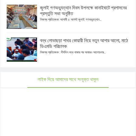
জুলাই গণঅভ্যুত্থান দিবস উপলক্ষে কানাইঘাটে প্রশাসনের
প্রস্তুতি সভা অনুষ্ঠিত
নিজস্ব প্রতিবেদক: আগামী ৫ আগস্ট জুলাই গণঅভ্যুত্থান...
বন্ধ লোভাছড়া পাথর কোয়ারী নিয়ে নতুন আশার আলো, মাঠে
ডিএমডি পরিচালক
নিজস্ব প্রতিবেদক : দীর্ঘদিন বন্ধ থাকার পর আবারও আলোচনার...
লাইক দিয়ে আমাদের সাথে সংযুক্ত থাকুন