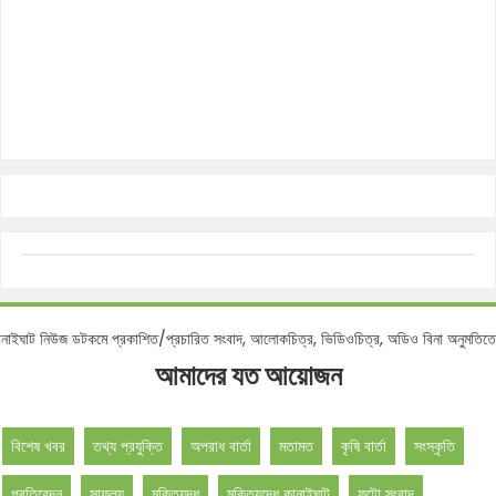
শ :
কানাইঘাট নিউজ ডটকমে প্রকাশিত/প্রচারিত সংবাদ, আলোকচিত্র, ভিডিওচিত্র, অডিও বিনা অনু
আমাদের যত আয়োজন
বিশেষ খবর
তথ্য প্রযুক্তি
অপরাধ বার্তা
মতামত
কৃষি বার্তা
সংস্কৃতি
প্রতিবেদন
সাফল্য
মুক্তিযুদ্ধ
মুক্তিযুদ্ধে কানাইঘাট
ফটো সংবাদ