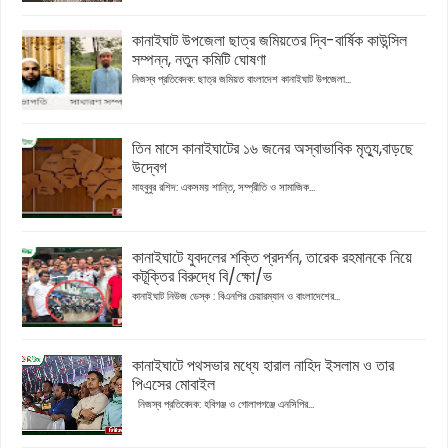
কানাইঘাট উপজেলা ছাত্র জমিয়তের দ্বি-বার্ষিক কাউন্সিল
সম্পন্ন, নতুন কমিটি ঘোষণা
নিজস্ব প্রতিবেদক: ছাত্র জমিয়ত বাংলাদেশ কানাইঘাট উপজেলা...
তিন মাসে কানাইঘাটের ১৬ জনের অস্বাভাবিক মৃত্যু,বাড়ছে
উদ্বেগ
মাহবুবুর রশিদ: একসময় শান্তি, সম্প্রীতি ও সামাজিক...
কানাইঘাটে যুবদলের শক্তি প্রদর্শন, তারেক রহমানকে নিয়ে
কটূক্তির বিরুদ্ধে বি/ক্ষো/ভ
কানাইঘাট নিউজ ডেস্ক : বিএনপির চেয়ারম্যান ও বাংলাদেশের...
কানাইঘাটে পথসভার মধ্যে হারাল নাহিদ ইসলাম ও তার
পিএসের মোবাইল
নিজস্ব প্রতিবেদক: হবিগঞ্জ ও গোলাপগঞ্জে এনসিপির...