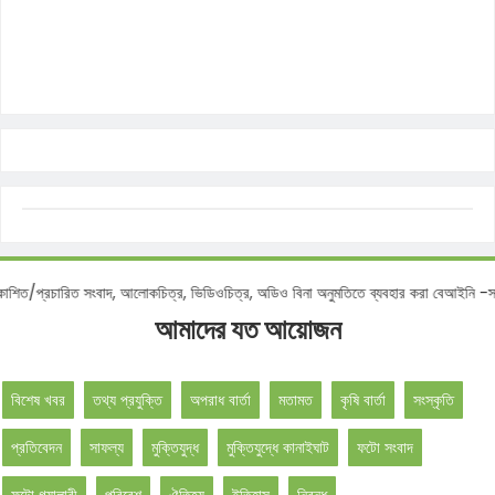
প্রচারিত সংবাদ, আলোকচিত্র, ভিডিওচিত্র, অডিও বিনা অনুমতিতে ব্যবহার করা বেআইনি -সম্পাদ
আমাদের যত আয়োজন
বিশেষ খবর
তথ্য প্রযুক্তি
অপরাধ বার্তা
মতামত
কৃষি বার্তা
সংস্কৃতি
প্রতিবেদন
সাফল্য
মুক্তিযুদ্ধ
মুক্তিযুদ্ধে কানাইঘাট
ফটো সংবাদ
ফটো গ্যালারী
পরিবেশ
ঐতিহ্য
ইতিহাস
নিবন্ধ