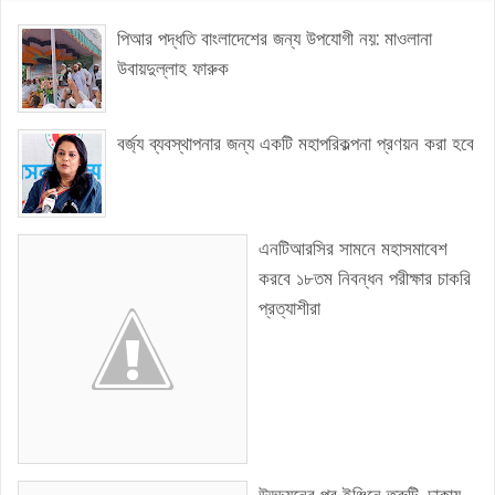
পিআর পদ্ধতি বাংলাদেশের জন্য উপযোগী নয়: মাওলানা
উবায়দুল্লাহ ফারুক
বর্জ্য ব্যবস্থাপনার জন্য একটি মহাপরিকল্পনা প্রণয়ন করা হবে
এনটিআরসির সামনে মহাসমাবেশ
করবে ১৮তম নিবন্ধন পরীক্ষার চাকরি
প্রত্যাশীরা