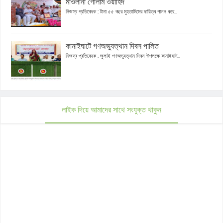
মাওলানা গোলাম ওয়াহিদ
নিজস্ব প্রতিবেদক : টানা ৫৫ বছর মুহতামিমের দায়িত্ব পালন করে...
কানাইঘাটে গণঅভ্যুত্থান দিবস পালিত
নিজস্ব প্রতিবেদক : জুলাই গণঅভ্যুত্থান দিবস উপলক্ষে কানাইঘাট...
লাইক দিয়ে আমাদের সাথে সংযুক্ত থাকুন