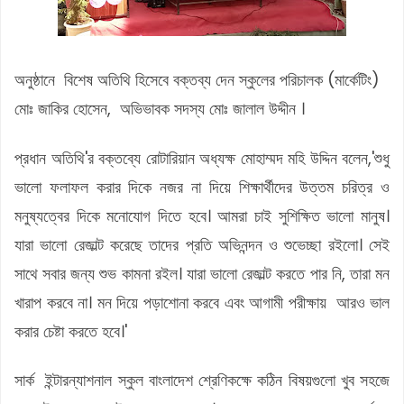
অনুষ্ঠানে বিশেষ অতিথি হিসেবে বক্তব্য দেন স্কুলের পরিচালক (মার্কেটিং)
মোঃ জাকির হোসেন, অভিভাবক সদস্য মোঃ জালাল উদ্দীন ।
প্রধান অতিথি'র বক্তব্যে রোটারিয়ান অধ্যক্ষ মোহাম্মদ মহি উদ্দিন বলেন,'শুধু
ভালো ফলাফল করার দিকে নজর না দিয়ে শিক্ষার্থীদের উত্তম চরিত্র ও
মনুষ্যত্বের দিকে মনোযোগ দিতে হবে। আমরা চাই সুশিক্ষিত ভালো মানুষ।
যারা ভালো রেজাল্ট করেছে তাদের প্রতি অভিনন্দন ও শুভেচ্ছা রইলো। সেই
সাথে সবার জন্য শুভ কামনা রইল। যারা ভালো রেজাল্ট করতে পার নি, তারা মন
খারাপ করবে না। মন দিয়ে পড়াশোনা করবে এবং আগামী পরীক্ষায় আরও ভাল
করার চেষ্টা করতে হবে।'
সার্ক ইন্টারন্যাশনাল স্কুল বাংলাদেশ শ্রেণিকক্ষে কঠিন বিষয়গুলো খুব সহজে