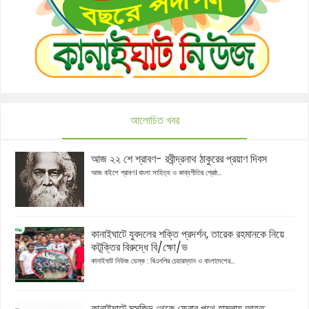
আলোচিত খবর
আজ ২২ শে শ্রাবণ- রবীন্দ্রনাথ ঠাকুরের প্রয়াণ দিবস
আজ বাইশে শ্রাবণ। বাংলা সাহিত্য ও কাব্যগীতির শ্রেষ্ঠ...
কানাইঘাটে যুবদলের শক্তি প্রদর্শন, তারেক রহমানকে নিয়ে
কটূক্তির বিরুদ্ধে বি/ক্ষো/ভ
কানাইঘাট নিউজ ডেস্ক : বিএনপির চেয়ারম্যান ও বাংলাদেশের...
কানাইঘাটে মসজিদ থেকে ফেরার পথে হামলায় আহত