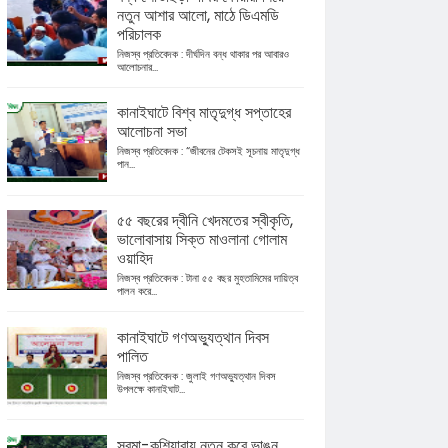
নতুন আশার আলো, মাঠে ডিএমডি
পরিচালক
নিজস্ব প্রতিবেদক : দীর্ঘদিন বন্ধ থাকার পর আবারও
আলোচনার...
কানাইঘাটে বিশ্ব মাতৃদুগ্ধ সপ্তাহের
আলোচনা সভা
নিজস্ব প্রতিবেদক : “জীবনের টেকসই সূচনায় মাতৃদুগ্ধ
পান...
৫৫ বছরের দ্বীনি খেদমতের স্বীকৃতি,
ভালোবাসায় সিক্ত মাওলানা গোলাম
ওয়াহিদ
নিজস্ব প্রতিবেদক : টানা ৫৫ বছর মুহতামিমের দায়িত্ব
পালন করে...
কানাইঘাটে গণঅভ্যুত্থান দিবস
পালিত
নিজস্ব প্রতিবেদক : জুলাই গণঅভ্যুত্থান দিবস
উপলক্ষে কানাইঘাট...
সুরমা-কুশিয়ারায় নতুন করে ভাঙন,