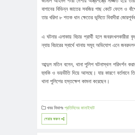
জামাল আহমদ গংরা দেশীয় অস্ত্রশস্ত্রে সজ্জিত হয়ে 
বাগানের বিভিন্ন জাতের সবজির গাছ কেটে ফেলে ও বাঁশে
তার খরিদা ৮ শতক ধান ক্ষেতের ভূমিতে বিবাদীরা জোরপূর্
এ ঘটনার এলাকায় বিচার প্রার্থী হলে জবরদখলকারীরা বৃ
ন্যায় বিচারের স্বার্থে থানায় সমূহ অভিযোগ এনে জবরদল
আব্দুল মতিন বলেন, থানা পুলিশ ঘটনাস্থল পরিদর্শন ক
হুমকি ও ভয়ভীতি দিয়ে আসছে। যার কারণে বর্তমানে তিন
থানা পুলিশের হস্তক্ষেপ কামনা করেছেন।
খবর বিভাগঃ
প্রতিদিনের কানাইঘাট
শেয়ার করুন