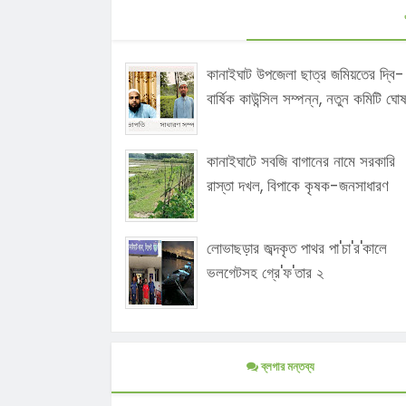
কানাইঘাট উপজেলা ছাত্র জমিয়তের দ্বি-
বার্ষিক কাউন্সিল সম্পন্ন, নতুন কমিটি ঘো
কানাইঘাটে সবজি বাগানের নামে সরকারি
রাস্তা দখল, বিপাকে কৃষক-জনসাধারণ
লোভাছড়ার জব্দকৃত পাথর পা'চা'র'কালে
ভলগেটসহ গ্রে'ফ'তার ২
ব্লগার মন্তব্য