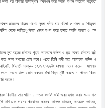
শর্ম্মা গত রবিবার ঘটনাস্থল পরিদর্শন করে সবজি বাগান কর্তনের সত্যতা
র আব্দুল মতিনের বাড়ির পাশের সুরমা নদীর চরে খরিদা ৮ শতক ও পৈত্রিক
দিন থেকে শান্তিপূর্ণভাবে ভোগ দখল করে তথায় সবজি বাগান ও ধান
ের মৃত আব্দুর রশিদের পুত্র আফতাব উদ্দিন ও মৃত আব্দুর রশিদের স্ত্রী
বী করে জবর দখলের চেষ্টা করে। এতে তিনি বাদী হয়ে আফতাব উদ্দিন ও
নাইঘাট, সিলেটে স্বত্ত্ব- ১২৩/২০২২ইং মামলা দায়ের করেন। মামলার
র্ণ ভোগ দখলে যাতে কোন ধরনের বাঁধা বিঘ্ন সৃষ্টি করতে না পারেন কিংবা
 জারি করেন।
পরও বিবাদীরা তার খরিদা ৮ শতক ফসলি জমি জবর দখল করার জন্য গত
ছিদি বিবি এবং তাদের পরিবারের সদস্য সোহেল আহমদ, আজমল হোসেন,