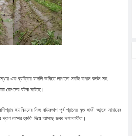
ত্ব পালনে
লগেটসহ
্রা, আসছেন
 এসএমসি
াহক সমাবেশ,
ছে জব্দ
বস্থায় এক ব্যক্তির ফসলি জমিতে লাগানো সবজি বাগান কর্তন সহ
চারা রোপনের ঘটনা ঘটেছে।
ীগ্রাম ইউনিয়নের নিজ বাউরভাগ পূর্ব গ্রামের মৃত হাজী আব্দুস সামাদের
াবে প্রাণ নাশের হুমকি দিয়ে আসছে জবর দখলকারীরা।