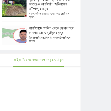
আতঙ্কে কানাইঘাট-জকিগঞ্জের
নদীপাড়ের মানুষ
ভয়াবহ নদীভাঙন রোধে ১ হাজার ২৭৩ কোটি টাকার
প্রকল্প...
কানাইঘাটে মসজিদ থেকে ফেরার পথে
হামলায় আহত ব্যক্তির মৃত্যু
নিজস্ব প্রতিবেদক: সিলেটের কানাইঘাটে প্রতিপক্ষের
হামলায়...
লাইক দিয়ে আমাদের সাথে সংযুক্ত থাকুন