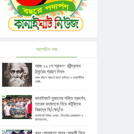
আলোচিত খবর
আজ ২২ শে শ্রাবণ- রবীন্দ্রনাথ
ঠাকুরের প্রয়াণ দিবস
আজ বাইশে শ্রাবণ। বাংলা সাহিত্য ও কাব্যগীতির
শ্রেষ্ঠ...
কানাইঘাটে যুবদলের শক্তি প্রদর্শন,
তারেক রহমানকে নিয়ে কটূক্তির
বিরুদ্ধে বি/ক্ষো/ভ
কানাইঘাট নিউজ ডেস্ক : বিএনপির চেয়ারম্যান ও
বাংলাদেশের...
বন্ধ লোভাছড়া পাথর কোয়ারী নিয়ে