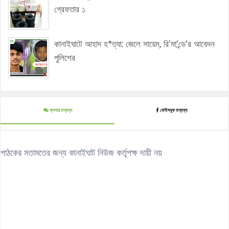
গ্রেফতার ১
কানাইঘাটে আহাদ হ*ত্যা: জেলে সায়েম, রি’মা’ন্ডে’র আবেদন
পুলিশের
ব্লগার মন্তব্য
ফেইসবুক মন্তব্য
পাঠকের মতামতের জন্য কানাইঘাট নিউজ কর্তৃপক্ষ দায়ী নয়