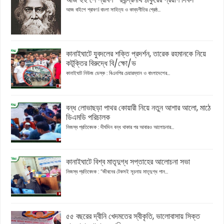
আজ বাইশে শ্রাবণ। বাংলা সাহিত্য ও কাব্যগীতির শ্রেষ্ঠ...
কানাইঘাটে যুবদলের শক্তি প্রদর্শন, তারেক রহমানকে নিয়ে
কটূক্তির বিরুদ্ধে বি/ক্ষো/ভ
কানাইঘাট নিউজ ডেস্ক : বিএনপির চেয়ারম্যান ও বাংলাদেশের...
বন্ধ লোভাছড়া পাথর কোয়ারী নিয়ে নতুন আশার আলো, মাঠে
ডিএমডি পরিচালক
নিজস্ব প্রতিবেদক : দীর্ঘদিন বন্ধ থাকার পর আবারও আলোচনার...
কানাইঘাটে বিশ্ব মাতৃদুগ্ধ সপ্তাহের আলোচনা সভা
নিজস্ব প্রতিবেদক : “জীবনের টেকসই সূচনায় মাতৃদুগ্ধ পান...
৫৫ বছরের দ্বীনি খেদমতের স্বীকৃতি, ভালোবাসায় সিক্ত