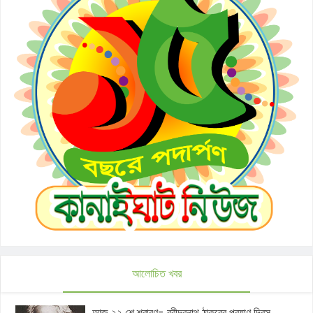
আলোচিত খবর
আজ ২২ শে শ্রাবণ- রবীন্দ্রনাথ ঠাকুরের প্রয়াণ দিবস