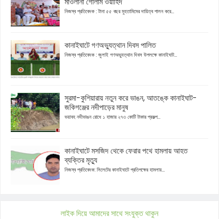
মাওলানা গোলাম ওয়াহিদ
নিজস্ব প্রতিবেদক : টানা ৫৫ বছর মুহতামিমের দায়িত্ব পালন করে...
কানাইঘাটে গণঅভ্যুত্থান দিবস পালিত
নিজস্ব প্রতিবেদক : জুলাই গণঅভ্যুত্থান দিবস উপলক্ষে কানাইঘাট...
সুরমা-কুশিয়ারায় নতুন করে ভাঙন, আতঙ্কে কানাইঘাট-
জকিগঞ্জের নদীপাড়ের মানুষ
ভয়াবহ নদীভাঙন রোধে ১ হাজার ২৭৩ কোটি টাকার প্রকল্প...
কানাইঘাটে মসজিদ থেকে ফেরার পথে হামলায় আহত
ব্যক্তির মৃত্যু
নিজস্ব প্রতিবেদক: সিলেটের কানাইঘাটে প্রতিপক্ষের হামলায়...
লাইক দিয়ে আমাদের সাথে সংযুক্ত থাকুন