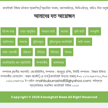
নোটিশ :
কানাইঘাট নিউজ ডটকমে প্রকাশিত/প্রচারিত সংবাদ, আলোকচিত্র, ভিডিওচিত্র, অডিও বিন
আমাদের যত আয়োজন
বিশেষ খবর
তথ্য প্রযুক্তি
অপরাধ বার্তা
মতামত
কৃষি বার্তা
সংস্কৃতি
প্রতিবেদন
সাফল্য
মুক্তিযুদ্ধ
মুক্তিযুদ্ধে কানাইঘাট
ফটো সংবাদ
ফটো গ্যালারী
পরিবেশ
ঐতিহ্য
ইতিহাস
নিবন্ধ
কানাইঘাটের জন প্রতিনিধি
সম্পাদকীয়
সাক্ষাৎকার
সম্পাদক মন্ডলীর সভাপতি: মো:মহিউদ্দিন, সম্পাদক : মাহবুবুর রশিদ, নির্বাহী সম্পাদক : নিজাম উদ্দিন।
সম্পাদকীয় যোগাযোগ : হারুন মার্কেট(২য় তলা)কানাইঘাট উত্তর বাজার;+৮৮ ০১৭২৭৬৬৭৭২০,+৮৮
০১৯১২৭৬৪৭১৬ ই-মেইল :mahbuburrashid68@yahoo.com: সর্বস্বত্ব
স্বত্বাধিকার সংরক্ষিত কানাইঘাট নিউজ ২০১৩
Copyright ©
2026
Kanaighat News
All Right Reserved