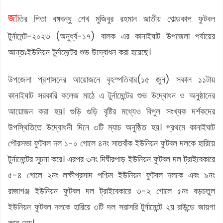
জা
তির পিতা বঙ্গবন্ধু শেখ মুজিবুর রহমান জাতীয় গোল্ডকাপ ফুটবল
টুর্নামেন্ট-২০২৩ (অনুর্ধ্ব-১৭) বালক এর কানাইঘাট উপজেলা পর্যায়ের
আন্তঃইউনিয়ন টুর্নামেন্টের শুভ উদ্বোধন করা হয়েছে।
উপজেলা প্রশাসনের আয়োজনে বৃহস্পতিবার(১৫ জুন) সকাল ১১টায়
কানাইঘাট সরকারি কলেজ মাঠে এ টুর্নামেন্টের শুভ উদ্বোধন ও অনুষ্ঠানের
আয়োজন করা হয়। গুড়ি গুড়ি বৃষ্টির মধ্যেও বিপুল সংখ্যক দর্শকদের
উপস্থিতিতে উদ্বোধনী দিনে ৩টি ম্যাচ অনুষ্ঠিত হয়। প্রথমে কানাইঘাট
পৌরসভা ফুটবল দল ১-০ গোলে ৪নং সাতবাঁক ইউনিয়ন ফুটবল দলকে হারিয়ে
টুর্নামেন্টের সূচনা করে। এরপর ৩নং দিঘীরপাড় ইউনিয়ন ফুটবল দল ট্রাইবেকারে
৫-৪ গোলে ২নং লক্ষীপ্রসাদ পশ্চিম ইউনিয়ন ফুটবল দলকে এবং ৯নং
রাজাগঞ্জ ইউনিয়ন ফুটবল দল ট্রাইবেকারে ৩-২ গোলে ৫নং বড়চতুল
ইউনিয়ন ফুটবল দলকে হারিয়ে ৩টি দল সরাসরি টুর্নামেন্টে ২য় রাউন্ডে জায়গা
করে নেয়।