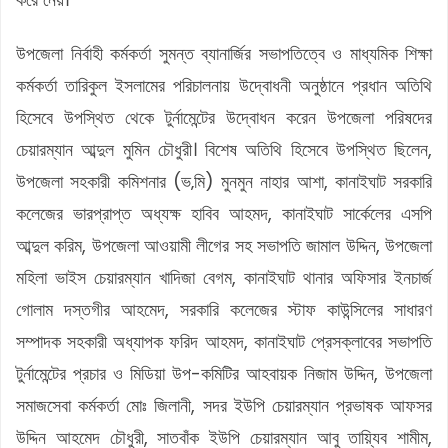
উপজেলা নির্বাহী কর্মকর্তা সুমন্ত ব্যানার্জির সভাপতিত্বে ও মাধ্যমিক শিক্ষা
কর্মকর্তা তারিকুল ইসলামের পরিচালনায় উদ্বোধনী অনুষ্ঠানে প্রধান অতিথি
হিসেবে উপস্থিত থেকে টুর্নামেন্টের উদ্বোধন করেন উপজেলা পরিষদের
চেয়ারম্যান আব্দুল মুমিন চৌধুরী। বিশেষ অতিথি হিসেবে উপস্থিত ছিলেন,
উপজেলা সহকারী কমিশনার (ভ‚মি) মুনমুন নাহার আশা, কানাইঘাট সরকারি
কলেজের ভারপ্রাপ্ত অধ্যক্ষ হাবিব আহমদ, কানাইঘাট সার্কেলের এসপি
আব্দুল করিম, উপজেলা আওয়ামী লীগের সহ সভাপতি জামাল উদ্দিন, উপজেলা
মহিলা ভাইস চেয়ারম্যান খাদিজা বেগম, কানাইঘাট থানার অফিসার ইনচার্জ
গোলাম দস্তগীর আহমেদ, সরকারি কলেজের স্টাফ কাউন্সিলের সাধারণ
সম্পাদক সহকারী অধ্যাপক ফরিদ আহমদ, কানাইঘাট প্রেসক্লাবের সভাপতি
টুর্নামেন্টের প্রচার ও মিডিয়া উপ-কমিটির আহবায়ক নিজাম উদ্দিন, উপজেলা
সমাজসেবা কর্মকর্তা মোঃ জিলানী, সদর ইউপি চেয়ারম্যান প্রভাষক আফসর
উদ্দিন আহমেদ চৌধুরী, সাতবাঁক ইউপি চেয়ারম্যান আবু তায়্যিব শামীম,