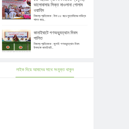
ভালোবাসায় সিক্ত মাওলানা গোলাম
ওয়াহিদ
নিজস্ব প্রতিবেদক : টানা ৫৫ বছর মুহতামিমের দায়িত্ব
পালন করে...
কানাইঘাটে গণঅভ্যুত্থান দিবস
পালিত
নিজস্ব প্রতিবেদক : জুলাই গণঅভ্যুত্থান দিবস
উপলক্ষে কানাইঘাট...
লাইক দিয়ে আমাদের সাথে সংযুক্ত থাকুন