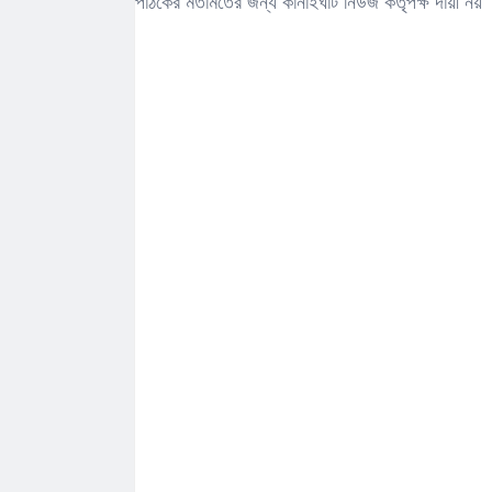
পাঠকের মতামতের জন্য কানাইঘাট নিউজ কর্তৃপক্ষ দায়ী নয়