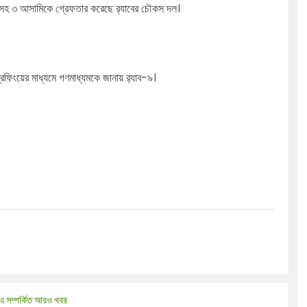
বারসহ ৩ আসামিকে গ্রেফতার করেছে র‍্যাবের চৌকস দল।
রিফিংয়ের মাধ্যমে গণমাধ্যমকে জানায় র‍্যাব-৯।
এ সম্পর্কিত আরও খবর