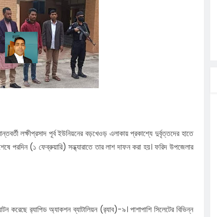
ত্ব পালনে
লগেটসহ
্রা, আসছেন
 এসএমসি
াহক সমাবেশ,
ছে জব্দ
বর্তী লক্ষীপ্রসাদ পূর্ব ইউনিয়নের বড়খেওড় এলাকায় প্রকাশ্যে দুর্বৃত্তদের হাতে
শেষে পরদিন (১ ফেব্রুয়ারি) সন্ধ্যারাতে তার লাশ দাফন করা হয়। ফরিদ উপজেলার
টন করেছে র‍্যাপিড অ্যাকশন ব্যাটালিয়ন (র‍্যাব)-৯। পাশাপাশি সিলেটের বিভিন্ন