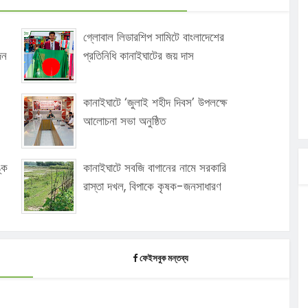
গ্লোবাল লিডারশিপ সামিটে বাংলাদেশের
দন
প্রতিনিধি কানাইঘাটের জয় দাস
কানাইঘাটে ‘জুলাই শহীদ দিবস’ উপলক্ষে
আলোচনা সভা অনুষ্ঠিত
কে
কানাইঘাটে সবজি বাগানের নামে সরকারি
রাস্তা দখল, বিপাকে কৃষক-জনসাধারণ
ফেইসবুক মন্তব্য