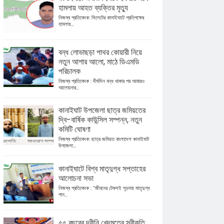
হামলায় আহত ব্যক্তির মৃত্যু
নিজস্ব প্রতিবেদক: সিলেটের কানাইঘাটে প্রতিপক্ষের
হামলায়...
বন্ধ লোভাছড়া পাথর কোয়ারী নিয়ে
নতুন আশার আলো, মাঠে ডিএমডি
পরিচালক
নিজস্ব প্রতিবেদক : দীর্ঘদিন বন্ধ থাকার পর আবারও
আলোচনার...
কানাইঘাট উপজেলা ছাত্র জমিয়তের
দ্বি-বার্ষিক কাউন্সিল সম্পন্ন, নতুন
কমিটি ঘোষণা
নিজস্ব প্রতিবেদক: ছাত্র জমিয়ত বাংলাদেশ কানাইঘাট
উপজেলা...
কানাইঘাটে বিশ্ব মাতৃদুগ্ধ সপ্তাহের
আলোচনা সভা
নিজস্ব প্রতিবেদক : “জীবনের টেকসই সূচনায় মাতৃদুগ্ধ
পান...
৫৫ বছরের দ্বীনি খেদমতের স্বীকৃতি,