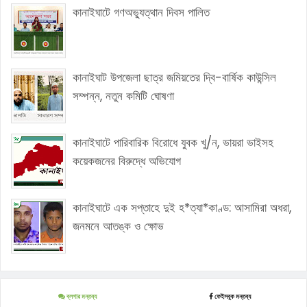
কানাইঘাটে গণঅভ্যুত্থান দিবস পালিত
কানাইঘাট উপজেলা ছাত্র জমিয়তের দ্বি-বার্ষিক কাউন্সিল
সম্পন্ন, নতুন কমিটি ঘোষণা
কানাইঘাটে পারিবারিক বিরোধে যুবক খু/ন, ভায়রা ভাইসহ
কয়েকজনের বিরুদ্ধে অভিযোগ
কানাইঘাটে এক সপ্তাহে দুই হ*ত্যা*কাণ্ড: আসামিরা অধরা,
জনমনে আতঙ্ক ও ক্ষোভ
ব্লগার মন্তব্য
ফেইসবুক মন্তব্য