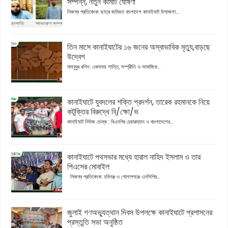
সম্পন্ন, নতুন কমিটি ঘোষণা
নিজস্ব প্রতিবেদক: ছাত্র জমিয়ত বাংলাদেশ কানাইঘাট উপজেলা...
তিন মাসে কানাইঘাটের ১৬ জনের অস্বাভাবিক মৃত্যু,বাড়ছে
উদ্বেগ
মাহবুবুর রশিদ: একসময় শান্তি, সম্প্রীতি ও সামাজিক...
কানাইঘাটে যুবদলের শক্তি প্রদর্শন, তারেক রহমানকে নিয়ে
কটূক্তির বিরুদ্ধে বি/ক্ষো/ভ
কানাইঘাট নিউজ ডেস্ক : বিএনপির চেয়ারম্যান ও বাংলাদেশের...
কানাইঘাটে পথসভার মধ্যে হারাল নাহিদ ইসলাম ও তার
পিএসের মোবাইল
নিজস্ব প্রতিবেদক: হবিগঞ্জ ও গোলাপগঞ্জে এনসিপির...
জুলাই গণঅভ্যুত্থান দিবস উপলক্ষে কানাইঘাটে প্রশাসনের
প্রস্তুতি সভা অনুষ্ঠিত