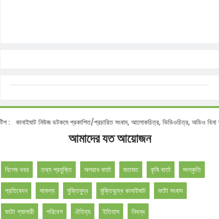
োটিশ :
কানাইঘাট নিউজ ডটকমে প্রকাশিত/প্রচারিত সংবাদ, আলোকচিত্র, ভিডিওচিত্র, অডিও বিনা
আমাদের যত আয়োজন
বিশেষ খবর
তথ্য প্রযুক্তি
অপরাধ বার্তা
মতামত
কৃষি বার্তা
সংস্কৃতি
প্রতিবেদন
সাফল্য
মুক্তিযুদ্ধ
মুক্তিযুদ্ধে কানাইঘাট
ফটো সংবাদ
ফটো গ্যালারী
পরিবেশ
ঐতিহ্য
ইতিহাস
নিবন্ধ