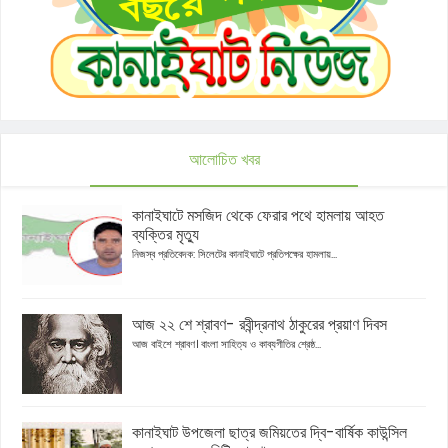
আলোচিত খবর
কানাইঘাটে মসজিদ থেকে ফেরার পথে হামলায় আহত
ব্যক্তির মৃত্যু
নিজস্ব প্রতিবেদক: সিলেটের কানাইঘাটে প্রতিপক্ষের হামলায়...
আজ ২২ শে শ্রাবণ- রবীন্দ্রনাথ ঠাকুরের প্রয়াণ দিবস
আজ বাইশে শ্রাবণ। বাংলা সাহিত্য ও কাব্যগীতির শ্রেষ্ঠ...
কানাইঘাট উপজেলা ছাত্র জমিয়তের দ্বি-বার্ষিক কাউন্সিল