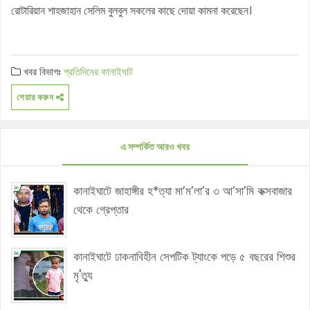
রোটারিয়ান শাহজাহান সেলিম বুলবুল সকলের কাছে দোয়া কামনা করেছেন।
খবর বিভাগঃ
প্রতিদিনের কানাইঘাট
শেয়ার করুন
এ সম্পর্কিত আরও খবর
কানাইঘাটে জাহাঙ্গীর হ*ত্যা মা’ম’লা’র ৩ আ’সা’মি কক্সবাজার
থেকে গ্রেপ্তার
কানাইঘাটে ঢাকনাবিহীন সেপটিক ট্যাংকে পড়ে ৫ বছরের শিশুর
মৃ'ত্যু