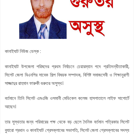
কানাইঘাট নিউজ ডেস্ক :
কানাইঘাট উপজেলা পরিষদের প্রথম নির্বাচনে চেয়ারম্যান পদে প্রতিদন্ধীতাকারী,
সিলেট জেলা বিএনপির সাবেক শিল্প বিষয়ক সম্পাদক, বিশিষ্ট সমাজসেবী ও শিক্ষানুরাগী
সাজ্জাদুর রাহমান ফারুকী গুরুতর অসুস্থ।
বর্তমানে তিনি সিলেট এমএজি ওসমানী মেডিকেল কলেজ হাসপাতালে লাইফ সাপোর্টে
আছেন।
তার সুস্থতার জন্য পরিবারের পক্ষ থেকে বড় ছেলে দৈনিক বর্তমান পত্রিকার সিলেট
ব্যুারো প্রধান ও কানাইঘাট প্রেসক্লাবের সভাপতি, সিলেট জেলা প্রেসক্লাবের সদস্য