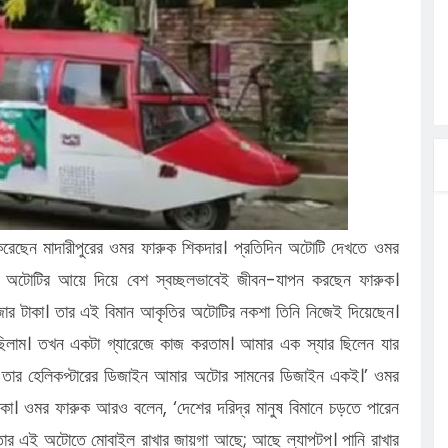
ত্ব পালনে
লগেটসহ
্রা, আসছেন
 এসএমসি
াহক সমাবেশ,
ছে জব্দ
ি করেছেন মাদারীপুরের ওমর ফারুক শিকদার। প্রতিদিন অটোটি দেখতে ওমর
 অটোটির আয়ে দিয়ে বেশ স্বচ্ছলভাবেই জীবন-যাপন করছেন ফারুক।
জার টাকা। তার এই বিমান আকৃতির অটোটির নকশা তিনি নিজেই দিয়েছেন।
িলাম। তখন একটা গ্যারেজে কাজ করতাম। আমার এক স্যার ছিলেন যার
ন। তার হেলিকপ্টারের ডিজাইন আমার অটোর সামনের ডিজাইন একই।’ ওমর
কা। ওমর ফারুক আরও বলেন, ‘দেশের দরিদ্র মানুষ বিমানে চড়তে পারেন
 তার এই অটোতে মোবাইল রাখার জায়গা আছে; আছে ল্যাপটপ। পানি রাখার