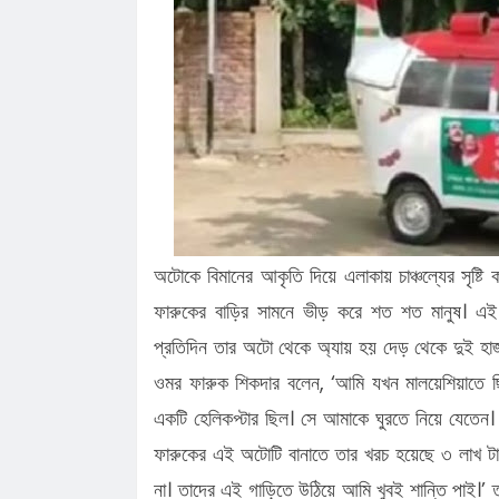
কানাইঘাটে এনসিপির মঞ্চ প্রস্তুত, ক'ড়া
নি'রা'প'ত্তা'য় পদযাত্রা আজ
কানাইঘাটের নতুন ইউএনও’র যোগদান, দায়ি
চাইলেন সবার সহযোগিতা
লোভাছড়ার জব্দকৃত পাথর পা'চা'র'কালে ভ
গ্রে'ফ'তার ২
রাত পোহালেই কানাইঘাটে এনসিপির পদযাত
কেন্দ্রীয় নেতারা
ধনমাইরমাটি সরকারি প্রাথমিক বিদ্যালয়ের
সভাপতি ফের হাফিজ আহমদ সুজন
কানাইঘাটে ইসলামী ব্যাংকের রেমিট্যান্স গ্র
বৈধপথে অর্থ পাঠানোর আহ্বান
লোভাছড়ায় প্রশাসনের নজরদারির মাঝেও চল
অটোকে বিমানের আকৃতি দিয়ে এলাকায় চাঞ্চল্যের সৃষ্ট
করা পাথর লুট
ফারুকের বাড়ির সামনে ভীড় করে শত শত মানুষ। এই
প্রতিদিন তার অটো থেকে অ্যায় হয় দেড় থেকে দুই হা
ওমর ফারুক শিকদার বলেন, ‘আমি যখন মালয়েশিয়াতে ছ
একটি হেলিকপ্টার ছিল। সে আমাকে ঘুরতে নিয়ে যেতে
ফারুকের এই অটোটি বানাতে তার খরচ হয়েছে ৩ লাখ টা
না। তাদের এই গাড়িতে উঠিয়ে আমি খুবই শান্তি পাই।’