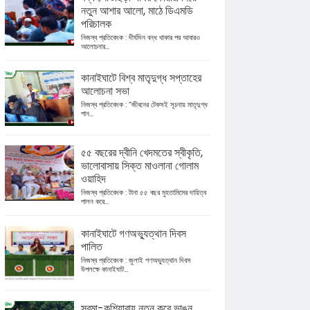
নতুন আশার আলো, মাঠে ডিএমডি
পরিচালক
নিজস্ব প্রতিবেদক : দীর্ঘদিন বন্ধ থাকার পর আবারও
আলোচনার...
কানাইঘাটে বিশ্ব মাতৃদুগ্ধ সপ্তাহের
আলোচনা সভা
নিজস্ব প্রতিবেদক : “জীবনের টেকসই সূচনায় মাতৃদুগ্ধ
পান...
৫৫ বছরের দ্বীনি খেদমতের স্বীকৃতি,
ভালোবাসায় সিক্ত মাওলানা গোলাম
ওয়াহিদ
নিজস্ব প্রতিবেদক : টানা ৫৫ বছর মুহতামিমের দায়িত্ব
পালন করে...
কানাইঘাটে গণঅভ্যুত্থান দিবস
পালিত
নিজস্ব প্রতিবেদক : জুলাই গণঅভ্যুত্থান দিবস
উপলক্ষে কানাইঘাট...
সুরমা-কুশিয়ারায় নতুন করে ভাঙন,