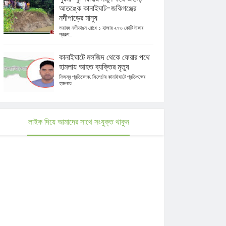
আতঙ্কে কানাইঘাট-জকিগঞ্জের
নদীপাড়ের মানুষ
ভয়াবহ নদীভাঙন রোধে ১ হাজার ২৭৩ কোটি টাকার
প্রকল্প...
কানাইঘাটে মসজিদ থেকে ফেরার পথে
হামলায় আহত ব্যক্তির মৃত্যু
নিজস্ব প্রতিবেদক: সিলেটের কানাইঘাটে প্রতিপক্ষের
হামলায়...
লাইক দিয়ে আমাদের সাথে সংযুক্ত থাকুন