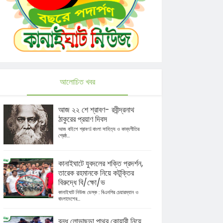
আলোচিত খবর
আজ ২২ শে শ্রাবণ- রবীন্দ্রনাথ
ঠাকুরের প্রয়াণ দিবস
আজ বাইশে শ্রাবণ। বাংলা সাহিত্য ও কাব্যগীতির
শ্রেষ্ঠ...
কানাইঘাটে যুবদলের শক্তি প্রদর্শন,
তারেক রহমানকে নিয়ে কটূক্তির
বিরুদ্ধে বি/ক্ষো/ভ
কানাইঘাট নিউজ ডেস্ক : বিএনপির চেয়ারম্যান ও
বাংলাদেশের...
বন্ধ লোভাছড়া পাথর কোয়ারী নিয়ে