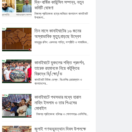
দ্বি-বার্ষিক কাউন্সিল সম্পন্ন, নতুন
কমিটি ঘোষণা
নিজস্ব প্রতিবেদক: ছাত্র জমিয়ত বাংলাদেশ কানাইঘাট
উপজেলা...
তিন মাসে কানাইঘাটের ১৬ জনের
অস্বাভাবিক মৃত্যু,বাড়ছে উদ্বেগ
মাহবুবুর রশিদ: একসময় শান্তি, সম্প্রীতি ও সামাজিক...
কানাইঘাটে যুবদলের শক্তি প্রদর্শন,
তারেক রহমানকে নিয়ে কটূক্তির
বিরুদ্ধে বি/ক্ষো/ভ
কানাইঘাট নিউজ ডেস্ক : বিএনপির চেয়ারম্যান ও
বাংলাদেশের...
কানাইঘাটে পথসভার মধ্যে হারাল
নাহিদ ইসলাম ও তার পিএসের
মোবাইল
নিজস্ব প্রতিবেদক: হবিগঞ্জ ও গোলাপগঞ্জে এনসিপির...
জুলাই গণঅভ্যুত্থান দিবস উপলক্ষে