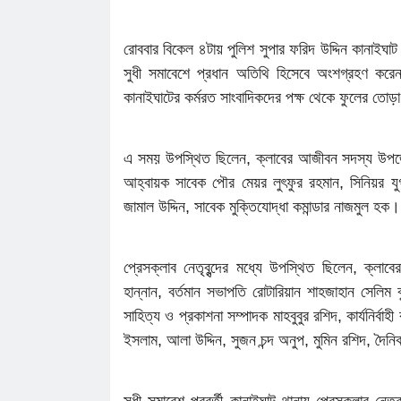
রোববার বিকেল ৪টায় পুলিশ সুপার ফরিদ উদ্দিন কানাইঘ
সুধী সমাবেশে প্রধান অতিথি হিসেবে অংশগ্রহণ করেন
কানাইঘাটের কর্মরত সাংবাদিকদের পক্ষ থেকে ফুলের তোড়া 
এ সময় উপস্থিত ছিলেন, ক্লাবের আজীবন সদস্য উপজেল
আহ্বায়ক সাবেক পৌর মেয়র লুৎফুর রহমান, সিনিয়র য
জামাল উদ্দিন, সাবেক মুক্তিযোদ্ধা কমান্ডার নাজমুল হক।
প্রেসক্লাব নেতৃবৃন্দের মধ্যে উপস্থিত ছিলেন, ক্লাব
হান্নান, বর্তমান সভাপতি রোটারিয়ান শাহজাহান সেলিম ব
সাহিত্য ও প্রকাশনা সম্পাদক মাহবুবুর রশিদ, কার্যনির
ইসলাম, আলা উদ্দিন, সুজন চন্দ অনুপ, মুমিন রশিদ, দৈন
সুধী সমাবেশ পরবর্তী কানাইঘাট থানায় প্রেসক্লাব নেতৃব