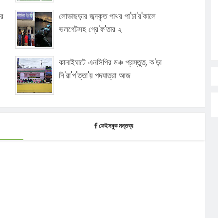
ার
লোভাছড়ার জব্দকৃত পাথর পা'চা'র'কালে
ভলগেটসহ গ্রে'ফ'তার ২
কানাইঘাটে এনসিপির মঞ্চ প্রস্তুত, ক'ড়া
নি'রা'প'ত্তা'য় পদযাত্রা আজ
ফেইসবুক মন্তব্য