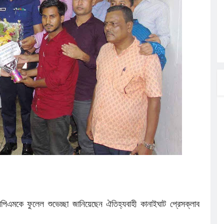
্রা, আসছেন
 এসএমসি
াহক সমাবেশ,
িক
ের আঁধারে
ছির আলীর
ে
িপিএমকে ফুলেল শুভেচ্ছা জানিয়েছেন ঐতিহ্যবাহী কানাইঘাট প্রেসক্লাব