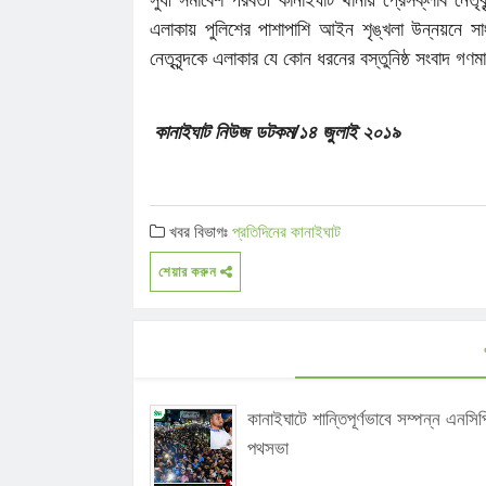
এলাকায় পুলিশের পাশাপাশি আইন শৃঙ্খলা উন্নয়নে সাংব
নেতৃবৃন্দকে এলাকার যে কোন ধরনের বস্তুনিষ্ঠ সংবাদ গ
কানাইঘাট নিউজ ডটকম/১৪ জুলাই ২০১৯
খবর বিভাগঃ
প্রতিদিনের কানাইঘাট
শেয়ার করুন
কানাইঘাটে শান্তিপূর্ণভাবে সম্পন্ন এনসিপ
পথসভা