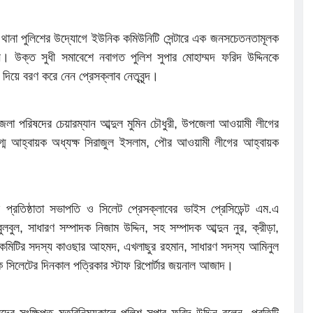
াট থানা পুলিশের উদ্যোগে ইউনিক কমিউনিটি সেন্টারে এক জনসচেতনতামূলক
। উক্ত সুধী সমাবেশে নবাগত পুলিশ সুপার মোহাম্মদ ফরিদ উদ্দিনকে
দিয়ে বরণ করে নেন প্রেসক্লাব নেতৃবৃন্দ।
া পরিষদের চেয়ারম্যান আব্দুল মুমিন চৌধুরী, উপজেলা আওয়ামী লীগের
ুগ্ম আহ্বায়ক অধ্যক্ষ সিরাজুল ইসলাম, পৌর আওয়ামী লীগের আহ্বায়ক
ের প্রতিষ্ঠাতা সভাপতি ও সিলেট প্রেসক্লাবের ভাইস প্রেসিডেন্ট এম.এ
ুলবুল, সাধারণ সম্পাদক নিজাম উদ্দিন, সহ সম্পাদক আব্দুন নুর, ক্রীড়া,
্বাহী কমিটির সদস্য কাওছার আহমদ, এখলাছুর রহমান, সাধারণ সদস্য আমিনুল
িক সিলেটের দিনকাল পত্রিকার স্টাফ রিপোর্টার জয়নাল আজাদ।
ৃন্দের সংক্ষিপ্ত মতবিনিময়কালে পুলিশ সুপার ফরিদ উদ্দিন বলেন, প্রতিটি