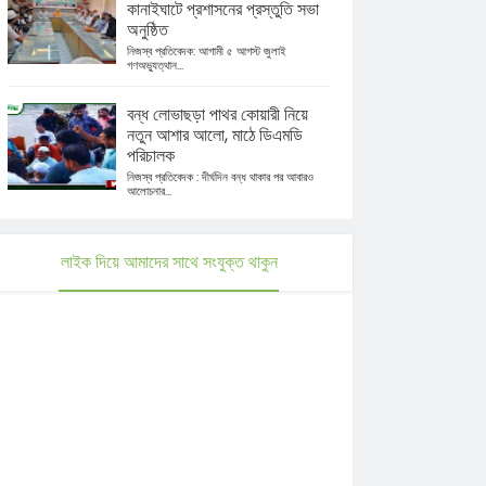
কানাইঘাটে প্রশাসনের প্রস্তুতি সভা
অনুষ্ঠিত
নিজস্ব প্রতিবেদক: আগামী ৫ আগস্ট জুলাই
গণঅভ্যুত্থান...
বন্ধ লোভাছড়া পাথর কোয়ারী নিয়ে
নতুন আশার আলো, মাঠে ডিএমডি
পরিচালক
নিজস্ব প্রতিবেদক : দীর্ঘদিন বন্ধ থাকার পর আবারও
আলোচনার...
লাইক দিয়ে আমাদের সাথে সংযুক্ত থাকুন