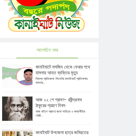
আলোচিত খবর
কানাইঘাটে মসজিদ থেকে ফেরার পথে
হামলায় আহত ব্যক্তির মৃত্যু
নিজস্ব প্রতিবেদক: সিলেটের কানাইঘাটে প্রতিপক্ষের
হামলায়...
আজ ২২ শে শ্রাবণ- রবীন্দ্রনাথ
ঠাকুরের প্রয়াণ দিবস
আজ বাইশে শ্রাবণ। বাংলা সাহিত্য ও কাব্যগীতির
শ্রেষ্ঠ...
কানাইঘাট উপজেলা ছাত্র জমিয়তের