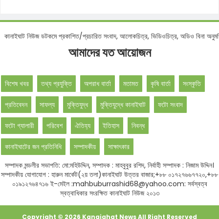
োটিশ :
কানাইঘাট নিউজ ডটকমে প্রকাশিত/প্রচারিত সংবাদ, আলোকচিত্র, ভিডিওচিত্র, অডিও বিনা
আমাদের যত আয়োজন
বিশেষ খবর
তথ্য প্রযুক্তি
অপরাধ বার্তা
মতামত
কৃষি বার্তা
সংস্কৃতি
প্রতিবেদন
সাফল্য
মুক্তিযুদ্ধ
মুক্তিযুদ্ধে কানাইঘাট
ফটো সংবাদ
ফটো গ্যালারী
পরিবেশ
ঐতিহ্য
ইতিহাস
নিবন্ধ
কানাইঘাটের জন প্রতিনিধি
সম্পাদকীয়
সাক্ষাৎকার
সম্পাদক মন্ডলীর সভাপতি: মো:মহিউদ্দিন, সম্পাদক : মাহবুবুর রশিদ, নির্বাহী সম্পাদক : নিজাম উদ্দিন।
সম্পাদকীয় যোগাযোগ : হারুন মার্কেট(২য় তলা)কানাইঘাট উত্তর বাজার;+৮৮ ০১৭২৭৬৬৭৭২০,+৮৮
০১৯১২৭৬৪৭১৬ ই-মেইল :mahbuburrashid68@yahoo.com: সর্বস্বত্ব
স্বত্বাধিকার সংরক্ষিত কানাইঘাট নিউজ ২০১৩
Copyright ©
2026
Kanaighat News
All Right Reserved