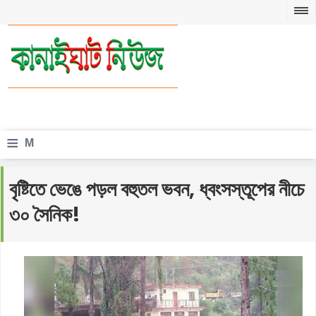
≡
M
e
বৃষ্টিতে ভেঙে পড়ল বহুতল ভবন, ধ্বংসস্তূপের নীচে
n
৩০ সৈনিক!
u