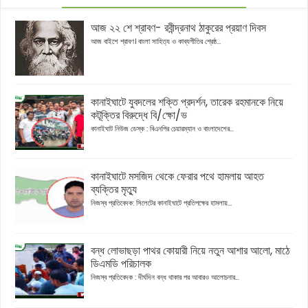
আজ ২২ শে শ্রাবণ- রবীন্দ্রনাথ ঠাকুরের প্রয়াণ দিবস
আজ বাইশে শ্রাবণ। বাংলা সাহিত্য ও কাব্যগীতির শ্রেষ্ঠ...
কানাইঘাটে যুবদলের শক্তি প্রদর্শন, তারেক রহমানকে নিয়ে
কটূক্তির বিরুদ্ধে বি/ক্ষো/ভ
কানাইঘাট নিউজ ডেস্ক : বিএনপির চেয়ারম্যান ও বাংলাদেশের...
কানাইঘাটে মসজিদ থেকে ফেরার পথে হামলায় আহত
ব্যক্তির মৃত্যু
নিজস্ব প্রতিবেদক: সিলেটের কানাইঘাটে প্রতিপক্ষের হামলায়...
বন্ধ লোভাছড়া পাথর কোয়ারী নিয়ে নতুন আশার আলো, মাঠে
ডিএমডি পরিচালক
নিজস্ব প্রতিবেদক : দীর্ঘদিন বন্ধ থাকার পর আবারও আলোচনার...