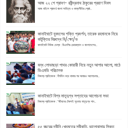
আজ ২২ শে শ্রাবণ- রবীন্দ্রনাথ ঠাকুরের প্রয়াণ দিবস
আজ বাইশে শ্রাবণ। বাংলা সাহিত্য ও কাব্যগীতির শ্রেষ্ঠ...
কানাইঘাটে যুবদলের শক্তি প্রদর্শন, তারেক রহমানকে নিয়ে
কটূক্তির বিরুদ্ধে বি/ক্ষো/ভ
কানাইঘাট নিউজ ডেস্ক : বিএনপির চেয়ারম্যান ও বাংলাদেশের...
বন্ধ লোভাছড়া পাথর কোয়ারী নিয়ে নতুন আশার আলো, মাঠে
ডিএমডি পরিচালক
নিজস্ব প্রতিবেদক : দীর্ঘদিন বন্ধ থাকার পর আবারও আলোচনার...
কানাইঘাটে বিশ্ব মাতৃদুগ্ধ সপ্তাহের আলোচনা সভা
নিজস্ব প্রতিবেদক : “জীবনের টেকসই সূচনায় মাতৃদুগ্ধ পান...
৫৫ বছরের দ্বীনি খেদমতের স্বীকৃতি, ভালোবাসায় সিক্ত