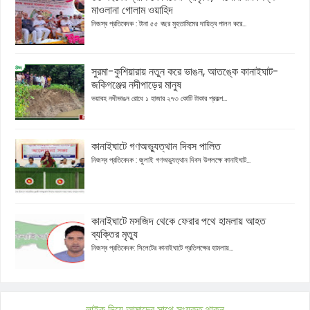
মাওলানা গোলাম ওয়াহিদ
নিজস্ব প্রতিবেদক : টানা ৫৫ বছর মুহতামিমের দায়িত্ব পালন করে...
সুরমা-কুশিয়ারায় নতুন করে ভাঙন, আতঙ্কে কানাইঘাট-
জকিগঞ্জের নদীপাড়ের মানুষ
ভয়াবহ নদীভাঙন রোধে ১ হাজার ২৭৩ কোটি টাকার প্রকল্প...
কানাইঘাটে গণঅভ্যুত্থান দিবস পালিত
নিজস্ব প্রতিবেদক : জুলাই গণঅভ্যুত্থান দিবস উপলক্ষে কানাইঘাট...
কানাইঘাটে মসজিদ থেকে ফেরার পথে হামলায় আহত
ব্যক্তির মৃত্যু
নিজস্ব প্রতিবেদক: সিলেটের কানাইঘাটে প্রতিপক্ষের হামলায়...
লাইক দিয়ে আমাদের সাথে সংযুক্ত থাকুন