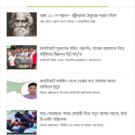
আজ ২২ শে শ্রাবণ- রবীন্দ্রনাথ ঠাকুরের প্রয়াণ দিবস
আজ বাইশে শ্রাবণ। বাংলা সাহিত্য ও কাব্যগীতির শ্রেষ্ঠ...
কানাইঘাটে যুবদলের শক্তি প্রদর্শন, তারেক রহমানকে নিয়ে
কটূক্তির বিরুদ্ধে বি/ক্ষো/ভ
কানাইঘাট নিউজ ডেস্ক : বিএনপির চেয়ারম্যান ও বাংলাদেশের...
কানাইঘাটে মসজিদ থেকে ফেরার পথে হামলায় আহত
ব্যক্তির মৃত্যু
নিজস্ব প্রতিবেদক: সিলেটের কানাইঘাটে প্রতিপক্ষের হামলায়...
বন্ধ লোভাছড়া পাথর কোয়ারী নিয়ে নতুন আশার আলো, মাঠে
ডিএমডি পরিচালক
নিজস্ব প্রতিবেদক : দীর্ঘদিন বন্ধ থাকার পর আবারও আলোচনার...