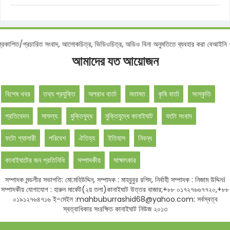
প্রচারিত সংবাদ, আলোকচিত্র, ভিডিওচিত্র, অডিও বিনা অনুমতিতে ব্যবহার করা বেআইনি -সম্পা
আমাদের যত আয়োজন
বিশেষ খবর
তথ্য প্রযুক্তি
অপরাধ বার্তা
মতামত
কৃষি বার্তা
সংস্কৃতি
প্রতিবেদন
সাফল্য
মুক্তিযুদ্ধ
মুক্তিযুদ্ধে কানাইঘাট
ফটো সংবাদ
ফটো গ্যালারী
পরিবেশ
ঐতিহ্য
ইতিহাস
নিবন্ধ
কানাইঘাটের জন প্রতিনিধি
সম্পাদকীয়
সাক্ষাৎকার
সম্পাদক মন্ডলীর সভাপতি: মো:মহিউদ্দিন, সম্পাদক : মাহবুবুর রশিদ, নির্বাহী সম্পাদক : নিজাম উদ্দিন।
সম্পাদকীয় যোগাযোগ : হারুন মার্কেট(২য় তলা)কানাইঘাট উত্তর বাজার;+৮৮ ০১৭২৭৬৬৭৭২০,+৮৮
০১৯১২৭৬৪৭১৬ ই-মেইল :mahbuburrashid68@yahoo.com: সর্বস্বত্ব
স্বত্বাধিকার সংরক্ষিত কানাইঘাট নিউজ ২০১৩