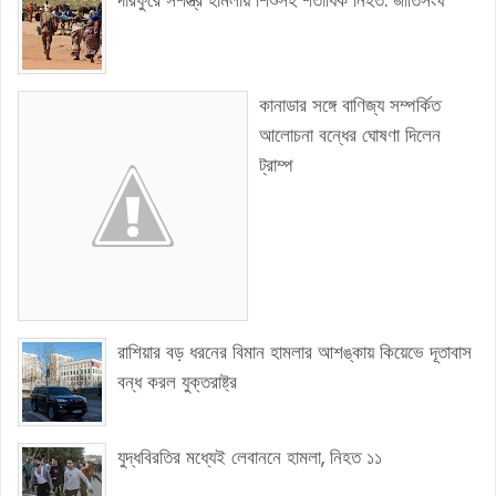
দারফুরে সশস্ত্র হামলায় শিশুসহ শতাধিক নিহত: জাতিসংঘ
কানাডার সঙ্গে বাণিজ্য সম্পর্কিত
আলোচনা বন্ধের ঘোষণা দিলেন
ট্রাম্প
রাশিয়ার বড় ধরনের বিমান হামলার আশঙ্কায় কিয়েভে দূতাবাস
বন্ধ করল যুক্তরাষ্ট্র
যুদ্ধবিরতির মধ্যেই লেবাননে হামলা, নিহত ১১