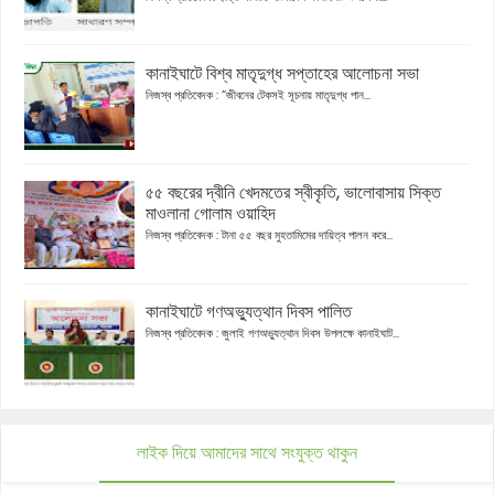
কানাইঘাটে বিশ্ব মাতৃদুগ্ধ সপ্তাহের আলোচনা সভা
নিজস্ব প্রতিবেদক : “জীবনের টেকসই সূচনায় মাতৃদুগ্ধ পান...
৫৫ বছরের দ্বীনি খেদমতের স্বীকৃতি, ভালোবাসায় সিক্ত
মাওলানা গোলাম ওয়াহিদ
নিজস্ব প্রতিবেদক : টানা ৫৫ বছর মুহতামিমের দায়িত্ব পালন করে...
কানাইঘাটে গণঅভ্যুত্থান দিবস পালিত
নিজস্ব প্রতিবেদক : জুলাই গণঅভ্যুত্থান দিবস উপলক্ষে কানাইঘাট...
লাইক দিয়ে আমাদের সাথে সংযুক্ত থাকুন