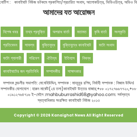
:
কানাইঘাট নিউজ ডটকমে প্রকাশিত/প্রচারিত সংবাদ, আলোকচিত্র, ভিডিওচিত্র, অডিও বিনা অনুমত
আমাদের যত আয়োজন
বিশেষ খবর
তথ্য প্রযুক্তি
অপরাধ বার্তা
মতামত
কৃষি বার্তা
সংস্কৃতি
প্রতিবেদন
সাফল্য
মুক্তিযুদ্ধ
মুক্তিযুদ্ধে কানাইঘাট
ফটো সংবাদ
ফটো গ্যালারী
পরিবেশ
ঐতিহ্য
ইতিহাস
নিবন্ধ
কানাইঘাটের জন প্রতিনিধি
সম্পাদকীয়
সাক্ষাৎকার
সম্পাদক মন্ডলীর সভাপতি: মো:মহিউদ্দিন, সম্পাদক : মাহবুবুর রশিদ, নির্বাহী সম্পাদক : নিজাম উদ্দিন।
সম্পাদকীয় যোগাযোগ : হারুন মার্কেট(২য় তলা)কানাইঘাট উত্তর বাজার;+৮৮ ০১৭২৭৬৬৭৭২০,+৮৮
০১৯১২৭৬৪৭১৬ ই-মেইল :mahbuburrashid68@yahoo.com: সর্বস্বত্ব
স্বত্বাধিকার সংরক্ষিত কানাইঘাট নিউজ ২০১৩
Copyright ©
2026
Kanaighat News
All Right Reserved